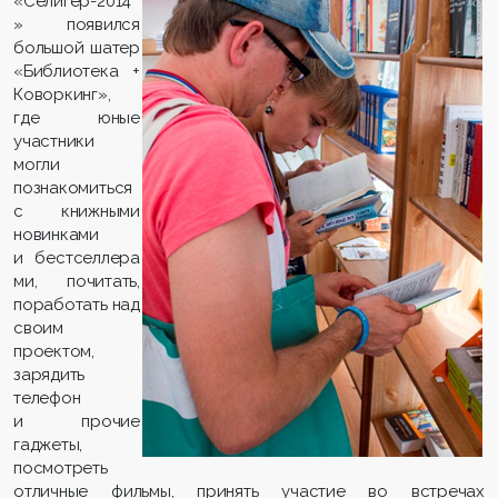
«Селигер-2014
» появился
большой шатер
«Библиотека +
Коворкинг»,
где юные
участники
могли
познакомиться
с книжными
новинками
и бестселлера
ми, почитать,
поработать над
своим
проектом,
зарядить
телефон
и прочие
гаджеты,
посмотреть
отличные фильмы, принять участие во встречах