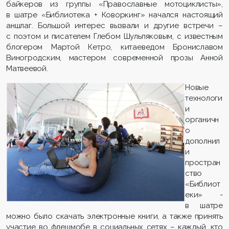
байкеров из группы «Православные мотоциклисты»,
в шатре «Библиотека + Коворкинг» начался настоящий
аншлаг. Большой интерес вызвали и другие встречи –
с поэтом и писателем Глебом Шульпяковым, с известным
блогером Мартой Кетро, китаеведом Брониславом
Виногродским, мастером современной прозы Анной
Матвеевой.
Новые
технологи
и
органичн
о
дополнил
и
простран
ство
«Библиот
еки» -
в шатре
можно было скачать электронные книги, а также принять
участие во флешмобе в социальных сетях – каждый, кто