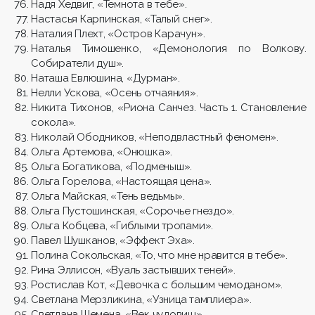
Надя Хедвиг, «Темнота в тебе».
Настасья Карпинская, «Талый снег».
Наталия Плехт, «Остров Карачун».
Наталья Тимошенко, «Демонология по Волкову.
Собиратели душ».
Наташа Евлюшина, «Дурман».
Нелли Ускова, «Осень отчаяния».
Никита Тихонов, «Риона Санчез. Часть 1. Становление
сокола».
Николай Ободников, «Неподвластный феномен».
Ольга Артемова, «Онюшка».
Ольга Богатикова, «Подменыш».
Ольга Горелова, «Настоящая цена».
Ольга Майская, «Тень ведьмы».
Ольга Пустошинская, «Сорочье гнездо».
Ольга Кобцева, «Гиблыми тропами».
Павел Шушканов, «Эффект Эха».
Полина Сокольская, «То, что мне нравится в тебе».
Рина Эллисон, «Вуаль застывших теней».
Ростислав Кот, «Девочка с большим чемоданом».
Светлана Мерзликина, «Узница тамплиера».
Светлана Шемена, «Век чудовищ».