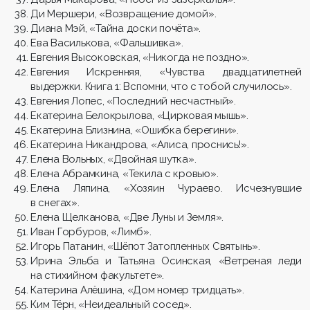
Ди Мершери, «Возвращение домой».
Диана Мэй, «Тайна доски почёта».
Ева Василькова, «Фальшивка».
Евгения Высоковская, «Никогда не поздно».
Евгения Искренняя, «Чувства двадцатилетней
выдержки. Книга 1: Вспомни, что с тобой случилось».
Евгения Лопес, «Последний несчастный».
Екатерина Белокрылова, «Цирковая мышь».
Екатерина Близнина, «Ошибка берегини».
Екатерина Никандрова, «Алиса, проснись!».
Елена Вольных, «Двойная шутка».
Елена Абрамкина, «Текила с кровью».
Елена Ляпина, «Хозяин Чураево. Исчезнувшие
в снегах».
Елена Щелканова, «Две Луны и Земля».
Иван Горбуров, «Лимб».
Игорь Патанин, «Шёпот Затопленных Святынь».
Ирина Эльба и Татьяна Осинская, «Ветреная леди
на стихийном факультете».
Катерина Алёшина, «Дом номер тридцать».
Ким Тёрн, «Неидеальный сосед».