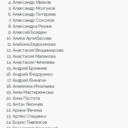
Александр Иванов
Александр Мозгунов
Александр Потеряев
Александр Соколов
Александра Резник
Алексей Бояджи
Алина Арчибасова
Альбина Евдокимова
Анастасия Владимирова
Анастасия Маликова
Анастасия Чепелева
Андрей Брежнев
Андрей Федоренко
Андрей Финагин
Анжелика Игнатьева
Анна Мастеренкова
Анна Пустота
Антон Леончев
Арина Фечина
Артём Стешенко
Борис Павлюков