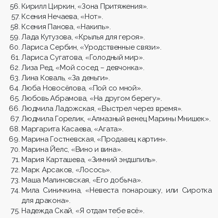
Кирилл Циркин, «Зона Притяжения».
Ксения Нечаева, «Нот».
Ксения Панова, «Накипь».
Лада Кутузова, «Крылья для героя».
Лариса Сербин, «Уродственные связи».
Лариса Сугатова, «Голодный мир».
Лиза Ред, «Мой сосед – девчонка».
Лина Коваль, «За деньги».
Люба Новосёлова, «Пой со мной».
Любовь Абрамова, «На другом берегу».
Людмила Ладожская, «Выстрел через время».
Людмила Горелик, «Алмазный венец Марины Мнишек».
Маргарита Касаева, «Агата».
Марина Гостневская, «Продавец картин».
Марина Йелс, «Вино и вина».
Мария Карташева, «Зимний эндшпиль».
Марк Арсаков, «Лосось».
Маша Малиновская, «Его добыча».
Мила Синичкина, «Невеста понарошку, или Сиротка
для дракона».
Надежда Скай, «Я отдам тебе всё».