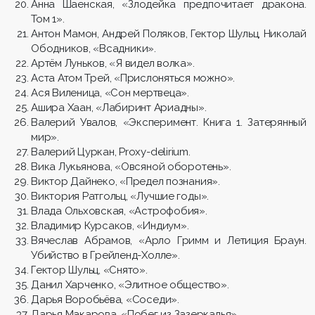
Анна Шаенская, «Злодейка предпочитает дракона.
Том 1».
Антон Мамон, Андрей Поляков, Гектор Шульц, Николай
Ободников, «Всадники».
Артём Луньков, «Я видел волка».
Аста Атом Трей, «Прислоняться можно».
Ася Виленица, «Сон мертвеца».
Ашира Хаан, «Лабиринт Ариадны».
Валерий Увалов, «Эксперимент. Книга 1. Затерянный
мир».
Валерий Цуркан, Proxy-delirium.
Вика Лукьянова, «Овсяной оборотень».
Виктор Дайнеко, «Предел познания».
Виктория Ратгольц, «Лучшие годы».
Влада Ольховская, «Астрофобия».
Владимир Курсаков, «Индиум».
Вячеслав Абрамов, «Арло Гримм и Летиция Браун.
Убийство в Грейленд-Холле».
Гектор Шульц, «Снято».
Данил Харченко, «Элитное общество».
Дарья Воробьёва, «Соседи».
Дарья Макарова, «Побег из Зазеркалья».