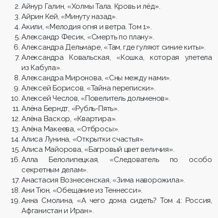
Айнур Галин, «Холмы Тала. Кровь и лёд».
Айрин Кей, «Минуту назад».
Акили, «Мелодия огня и ветра. Том 1».
Александр Фесик, «Смерть по плану».
Александра Дельмаре, «Там, где гуляют синие киты».
Александра Ковальская, «Кошка, которая улетела
из Кабула».
Александра Миронова, «Сны между нами».
Алексей Борисов, «Тайна переписки».
Алексей Чеслов, «Повелитель дольменов».
Алёна Берндт, «Рубль-Пять».
Алёна Васкор, «Квартира».
Алёна Макеева, «Отбросы».
Алиса Лунина, «Открытки счастья».
Алиса Майорова, «Багровый цвет величия».
Алла Белолипецкая, «Следователь по особо
секретным делам».
Анастасия Вознесенская, «Зима наворожила».
Ани Тюн, «Обещание из Теннесси».
Анна Смолина, «А чего дома сидеть? Том 4: Россия,
Афганистан и Иран».