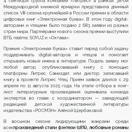
4 сентября группа компаний «Литрес» в рамках 38-ой
Международной книжной ярмарки представила длинный
список VIII сезона крупнейшей в России премии в области
цифровых книг «Электронная буква». В этом году digital-
авторами и чтецами было подано 2 683 заявки из разных
стран мира. Партнёрами нового сезона премии выступили
ВТБ, realme, SOYUZ и «Октава».
Премия «Электронная буква» ставит перед собой задачу
поддерживать digital-авторов и чтецов и помогает
открывать новые имена в литературе. Подать заявку мог
любой автор, опубликовавший книгу с помощью
платформы Литрес Самиздат, или диктор, записавший
книгу в проекте Литрес Чтец. Приём заявок длился с 29
апреля по 11 августа 2025 года. На этапе отбора в лонг-
лист литературные произведения оценивала команда
экспертов во главе с координатором — заведующей
редакцией детской художественной литературы
издательства «РОСМЭН» Алёной Щербаковой.
В восьмом сезоне лидирующими жанрами среди
всех
произведений стали фэнтези (18%), любовные романы