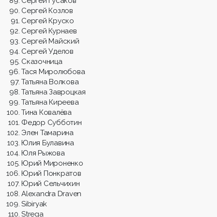
Сергей Гусаков
Сергей Козлов
Сергей Круско
Сергей Курнаев
Сергей Майский
Сергей Уделов
Сказочница
Тася Миролюбова
Татьяна Волкова
Татьяна Завроцкая
Татьяна Киреева
Тина Ковалёва
Федор Субботин
Элен Тамарина
Юлия Булавина
Юля Рыжова
Юрий Мироненко
Юрий Понкратов
Юрий Сельчихин
Alexandra Draven
Sibiryak
Strega