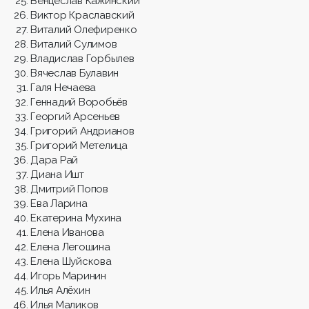
Венцеслав Кажинский
Виктор Краславский
Виталий Олефиренко
Виталий Сулимов
Владислав Горбылев
Вячеслав Булавин
Галя Нечаева
Геннадий Воробьёв
Георгий Арсеньев
Григорий Андрианов
Григорий Метелица
Дара Рай
Диана Ишт
Дмитрий Попов
Ева Ларина
Екатерина Мухина
Елена Иванова
Елена Легошина
Елена Шуйскова
Игорь Маринин
Илья Алёхин
Илья Маликов