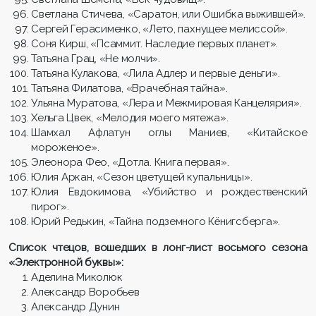
Светлана Стичева, «Саратон, или Ошибка выжившей».
Сергей Герасименко, «Лето, пахнущее мелиссой».
Соня Кирш, «Псаммит. Наследие первых планет».
Татьяна Грац, «Не молчи».
Татьяна Кулакова, «Лила Адлер и первые деньги».
Татьяна Филатова, «Врачебная тайна».
Ульяна Муратова, «Лера и Межмировая Канцелярия».
Хельга Цвек, «Мелодия моего мятежа».
Шамхал Афлатун оглы Маниев, «Китайское
мороженое».
Элеонора Фео, «Дотла. Книга первая».
Юлия Аркан, «Сезон цветущей купальницы».
Юлия Евдокимова, «Убийство и рождественский
пирог».
Юрий Редькин, «Тайна подземного Кёнигсберга».
Список чтецов, вошедших в лонг-лист восьмого сезона
«Электронной буквы»:
Аделина Миколюк
Александр Воробьев
Александр Дунин