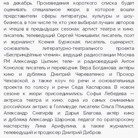
на декабрь. Произведения короткого списка будет
оценивать специальное жюри, в которое вошли
представители сферы литературы, культуры и шоу-
бизнеса, в том числе те, кто уже выбирал лучших авторов
и чтецов в предыдущих сезонах: артист театра и кино,
писатель, телеведущий Сергей Чонишвили; писатель, поэт
и журналист Ксения Буржская; писатель, сценарист,
основатель литературно-театрального проекта
«БеспринцЫпные чтения», ведущий радиостанции Москва
FM Александр Цыпкин; теле- и радиоведущий Антон
Комолов; писатель и переводчик Вера Богданова; актёры
кино и дубляжа Дмитрий Череватенко и Прохор
Чеховской, а также коуч по речи и основательница
проекта по голосу и речи Седа Каспарова. В новом
сезоне к жюри присоединились: Софья Лебедева —
актриса театра и кино, одна из самых снимаемых
российских актрис в Голливуде, писатели Ольга Птицева,
Александр Снегирёв и Дарья Благова, актёр кино
и дубляжа Александр Шаронов, педагог по ораторскому
мастерству Лина Арифулина, а также журналист,
телеведущий и продюсер Дмитрий Дибров.