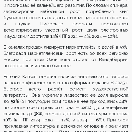
и прогнозах её дальнейшего развития. По словам спикера,
зафиксирован небольшой рост потребления книг
бумажного формата в деньгах и книг цифрового формата
в штуках. Цифровые форматы продолжают
демонстрировать уверенный рост: доля электронных
и аудиокниг достигла
14%
(I ПГ 2024 — 4%, 2024 — 10%).
В каналах продаж лидируют маркетплейсы с долей в 53%.
Благодаря маркетплейсами рост есть во всех регионах
России. При этом Озон пока отстаёт от Вайлдберриз,
но растёт значительно быстрее.
Евгений Капьёв отметил наличие читательского запроса
на полиграфическое качество и формат издания. В 2025 г.
быстрее всего растёт сегмент художественной
литературы. Она укрепила лидерство: ее доля выросла
до
52%
(в I полугодии 2024 года на нее приходились 44%,
по итогам всего прошлого года — 48%); доля нон-фикшн
снизилась до
38%
; сегмент детской литературы составил
10%
(в I ПГ 2024 года — 12%, в 2024 — 6%). При этом
прикладная литература в денежном отношении занимает