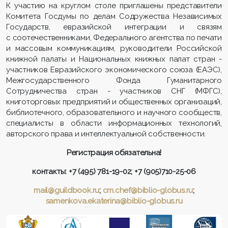
К участию на круглом столе приглашены представители
Комитета Госдумы по делам Содружества Независимых
Государств, евразийской интеграции и связям
с соотечественниками, Федерального агентства по печати
и массовым коммуникациям, руководители Российской
книжной палаты и Национальных книжных палат стран -
участников Евразийского экономического союза (ЕАЭС),
Межгосударственного Фонда Гуманитарного
Сотрудничества стран - участников СНГ (МФГС),
книготорговых предприятий и общественных организаций,
библиотечного, образовательного и научного сообществ,
специалисты в области информационных технологий,
авторского права и интеллектуальной собственности.
Регистрация обязательна!
контакты:
+7 (495) 781-19-02; +7 (905)710-25-06
mail
@
guildbook
.
ru
;
cm
.
chef
@
biblio
-
globus
.
ru
;
samenkova
.
ekaterina
@
biblio
-
globus
.
ru