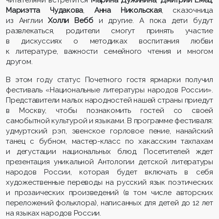
Мариэтта Чудакова
,
Анна Никольская
, сказочница
из Англии
Холли Вебб
и другие. А пока дети будут
развлекаться, родители смогут принять участие
в дискуссиях о методиках воспитания любви
к литературе, важности семейного чтения и многом
другом.
В этом году статус Почетного гостя ярмарки получил
фестиваль «Национальные литературы народов России».
Представители малых народностей нашей страны приедут
в Москву, чтобы познакомить гостей со своей
самобытной культурой и языками. В программе фестиваля:
удмуртский рэп, эвенское горловое пение, нанайский
танец с бубном, мастер-класс по хакасским тахпахам
и дегустации национальных блюд. Посетителей ждет
презентация уникальной Антологии детской литературы
народов России, которая будет включать в себя
художественные переводы на русский язык поэтических
и прозаических произведений (в том числе авторских
переложений фольклора), написанных для детей до 12 лет
на языках народов России.