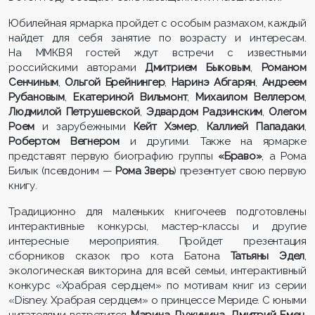
Юбилейная ярмарка пройдет с особым размахом, каждый
найдет для себя занятие по возрасту и интересам.
На ММКВЯ гостей ждут встречи с известными
российскими авторами
Дмитрием Быковым
,
Романом
Сенчиным
,
Ольгой Брейнингер
,
Наринэ Абгарян
,
Андреем
Рубановым
,
Екатериной Вильмонт
,
Михаилом Веллером
,
Людмилой Петрушевской
,
Эдвардом Радзинским
,
Олегом
Роем
и зарубежными
Кейт Хэмер
,
Каллией Пападаки
,
Робертом Вегнером
и другими. Также на ярмарке
представят первую биографию группы
«Браво»
, а Рома
Билык (псевдоним —
Рома Зверь
) презентует свою первую
книгу.
Традиционно для маленьких книгочеев подготовлены
интерактивные конкурсы, мастер-классы и другие
интересные мероприятия. Пройдет презентация
сборников сказок про кота Батона
Татьяны Эдел
,
экологическая викторина для всей семьи, интерактивный
конкурс «Храбрая сердцем»
по мотивам книг из серии
«Disney. Храбрая сердцем» о принцессе Мериде. С юными
читателями встретится
Марина Дужинина
,
Дмитрий Емец
,