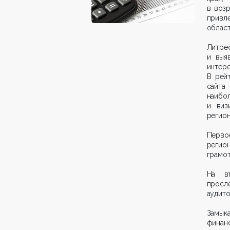
в возр
привл
област
Литре
и выя
интер
В рей
сайта
наибо
и виз
регион
Перво
регио
грамот
На в
просл
аудито
Замык
финан