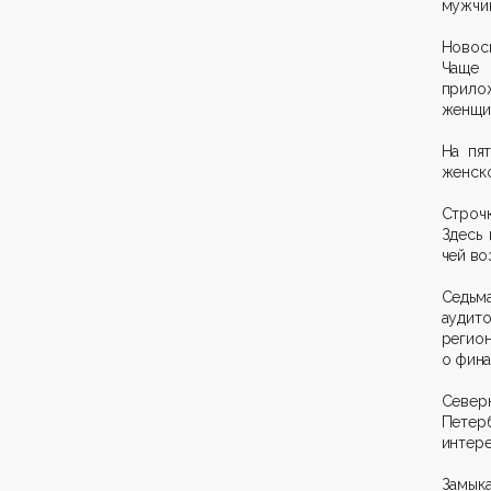
мужчин
Новоси
Чаще 
прило
женщин
На пя
женско
Строч
Здесь
чей во
Седьма
аудито
регион
о фина
Север
Петерб
интере
Замык