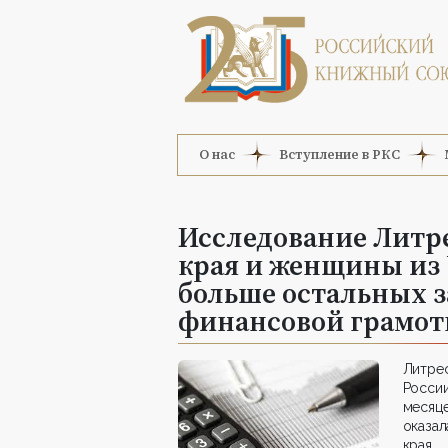
О нас
Вступление в РКС
Исследование Литр
края и женщины из
больше остальных з
финансовой грамот
Литре
Росси
месяц
оказа
края,