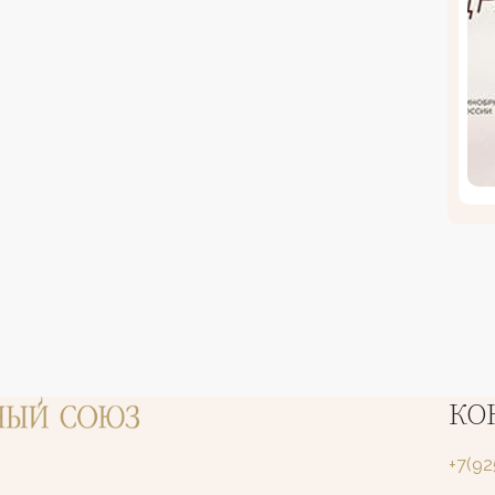
КО
+7(9