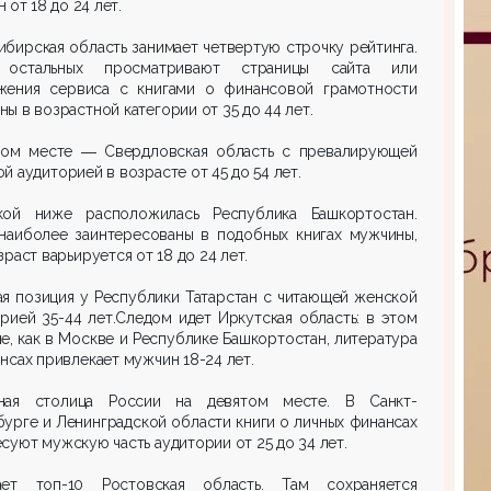
 от 18 до 24 лет.
бирская область занимает четвертую строчку рейтинга.
остальных просматривают страницы сайта или
жения сервиса с книгами о финансовой грамотности
ы в возрастной категории от 35 до 44 лет.
том месте ― Свердловская область с превалирующей
й аудиторией в возрасте от 45 до 54 лет.
кой ниже расположилась Республика Башкортостан.
 наиболее заинтересованы в подобных книгах мужчины,
зраст варьируется от 18 до 24 лет.
я позиция у Республики Татарстан с читающей женской
рией 35-44 лет.Следом идет Иркутская область: в этом
е, как в Москве и Республике Башкортостан, литература
нсах привлекает мужчин 18-24 лет.
ная столица России на девятом месте. В Санкт-
урге и Ленинградской области книги о личных финансах
суют мужскую часть аудитории от 25 до 34 лет.
ает топ-10 Ростовская область. Там сохраняется