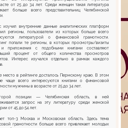
асте от 25 до 34 лет. Среди женщин такая литература
екает больше всего представительниц Челябинской
и.
с изучил внутренние данные аналитических платформ
вил регионы, пользователи из которых больше всего
есуются литературой о финансовой грамотности.
тинг попали те регионы, в которых просмотры/визиты
 и приложения с подобными книгами составляют
льший процент от общего количества просмотров
итов. Интерес изучался отдельно в рамках каждого
а.
е место в рейтинге досталось Пермскому краю. В этом
не чаще всего интересуются книгами о финансовой
ности мужчины в возрасте от 25 до 34 лет.
торой позиции ― Челябинская область, в ней
еживается запрос на эту литературу среди женской
рии от 45 до 54 лет.
ает топ-3 Москва и Московская область. Здесь тема
совой грамотности больше всего привлекает молодых