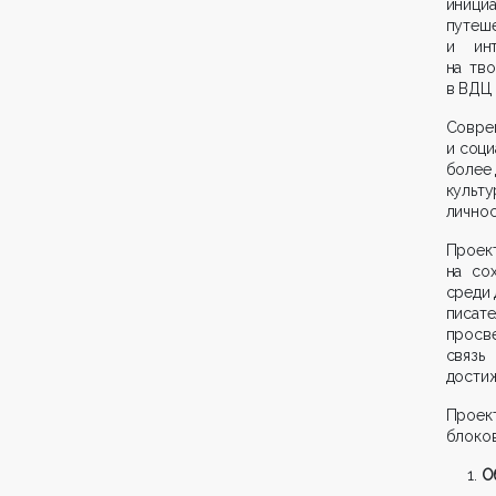
иници
путеш
и инт
на тво
в ВДЦ
Совре
и соц
более 
культ
личнос
Проек
на со
среди 
писа
просв
связь
достиж
Проек
блоков
О