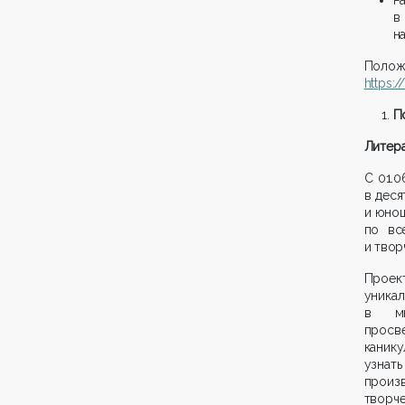
в
н
Поло
https:
П
Литер
С 01.0
в деся
и юнош
по вс
и твор
Проек
уникал
в ми
просв
каник
узнать
произ
творч