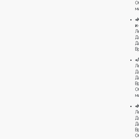
О
м
«
и
Л
Д
Да
В
«
Л
Д
Да
В
О
м
«
Л
Дл
Да
В
О