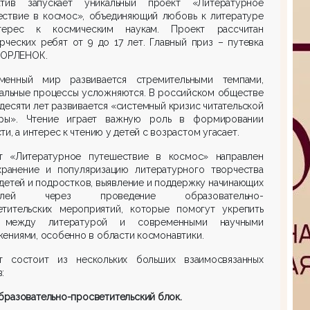
атив запускает уникальный проект «Литературное
ествие в космос», объединяющий любовь к литературе
ерес к космическим наукам. Проект рассчитан
рческих ребят от 9 до 17 лет. Главный приз – путевка
 ОРЛЕНОК.
менный мир развивается стремительными темпами,
иальные процессы усложняются. В российском обществе
десяти лет развивается «системный кризис читательской
уры». Чтение играет важную роль в формировании
ти, а интерес к чтению у детей с возрастом угасает.
т «Литературное путешествие в космос» направлен
хранение и популяризацию литературного творчества
детей и подростков, выявление и поддержку начинающих
телей через проведение образовательно-
етительских мероприятий, которые помогут укрепить
 между литературой и современными научными
ениями, особенно в области космонавтики.
т состоит из нескольких больших взаимосвязанных
:
бразовательно-просветительский блок.