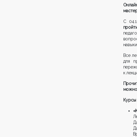
Онлай
мастер
С 04.
пройт
педаго
вопро
навыки
Все л
для п
переж
к лекц
Прочит
можно
Курсы 
«
Л
Дл
Да
В