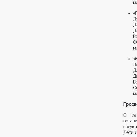
м
«
Л
Дл
Да
В
О
м
«
Л
Дл
Да
В
О
м
Просве
С 09.
орган
предс
Дети 