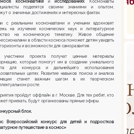
мосе
,
космонавтике
и
исследованиях
. Космонавты
циалисты поделятся своими знаниями и опытом,
жут о значимых достижениях и интересных фактах.
чи с реальными космонавтами и учеными вдохновят
ежь на изучение космических наук и литературное
ество на космическую тематику. Живое общение
ессионалами в области космоса поможет детям увидеть
горизонты и возможности для саморазвития.
 участники проекта получат ценные материалы
ормацию, которые помогут им в создании уникального
нта для конкурса и дальнейшего использования
зовательных целях. Развитие навыков поиска и анализа
рмации станет важным шагом в их творческом
ллектуальном росте.
иятия пройдут оффлайн в г. Москве. Для тех ребят, кто
жет приехать, будут организованы прямые эфиры.
онкурсный блок.
рс Всероссийский конкурс для детей и подростков
ратурное путешествие в космос»