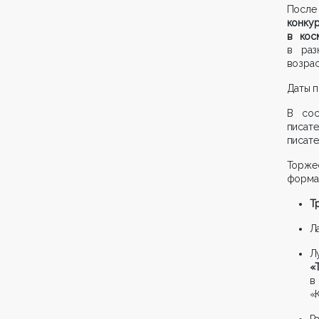
После
конку
в кос
в раз
возрас
Даты п
В сос
писат
писате
Торже
формат
Т
Л
Л
«
в
«
Р