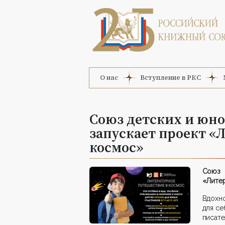
О нас
Вступление в РКС
Союз детских и юн
запускает проект «
космос»
Союз 
«Лите
Вдохн
для се
писат