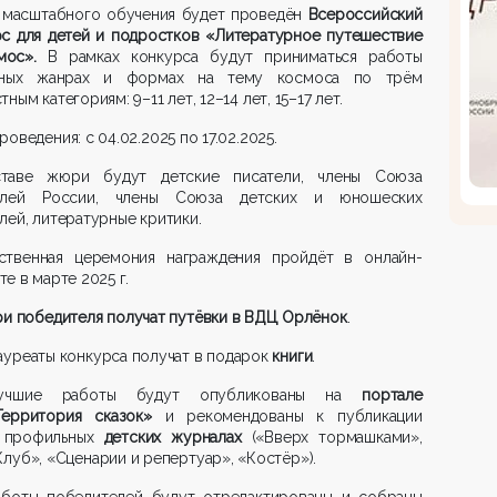
 масштабного обучения будет проведён
Всероссийский
рс для детей и подростков «Литературное путешествие
мос».
В рамках конкурса будут приниматься работы
ных жанрах и формах на тему космоса по трём
тным категориям: 9–11 лет, 12–14 лет, 15–17 лет.
роведения: с 04.02.2025 по 17.02.2025.
таве жюри будут детские писатели, члены Союза
елей России, члены Союза детских и юношеских
лей, литературные критики.
ственная церемония награждения пройдёт в онлайн-
е в марте 2025 г.
ри победителя получат путёвки в ВДЦ Орлёнок
.
ауреаты конкурса получат в подарок
книги
.
учшие работы будут опубликованы на
портале
Территория сказок»
и рекомендованы к публикации
 профильных
детских журналах
(«Вверх тормашками»,
Клуб», «Сценарии и репертуар», «Костёр»).
аботы победителей будут отредактированы и собраны