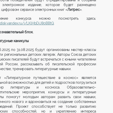
 электронное издание, которое будет размещено
а цифровом сервисе электронных книг «
Литрес
».
жение конкурса можно посмотреть здесь:
//disk.yandex.ru/i/LKlHbDiJ80BBtQ
.
ознавательный блок.
атурные каникулы
6.2025 по 31.08.2025 будут организованы мастер-классы
ти региональных детских лагерях. Авторы Союза детских
еских писателей будут встречаться с юными читателями
ей России, рассказывать об писательской профессии
честве, тренировать литературные навыки.
т «Литературное путешествие в космос» является
ьной возможностью для детей и подростков погрузиться
р литературы и космоса. Образовательно-
етительские мероприятия, конкурсы и литературные
улы помогут молодым авторам развить свои навыки,
 много нового и вдохновиться на создание собственных
ведений. Проект способствует не только развитию
еских способностей, но и укреплению интереса