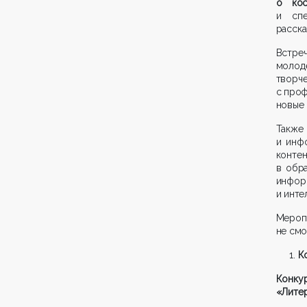
о кос
и спе
расска
Встре
молод
творч
с проф
новые 
Также
и инф
конте
в обра
инфо
и инте
Меропр
не смо
К
Конку
«Лите