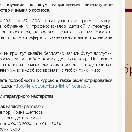
н обучение по двум направлениям: литературное
ство и знания о космосе.
10.2024 по 27.11.2024 юные участники проекта смогут
и обучение
у профессионалов детской литературы,
гов, писателей, психологов: слушать лекции, задавать
сы в прямом эфире и совершенствовать творческие
.
екции пройдут
онлайн
, бесплатно, записи будут доступны
росмотра в любое время до 03.02.2025. Не нужно
ивать из-за разных часовых поясов – подключиться
иям можно в удобное время и из любой точки мира!
ать подробности о курсах, а также зарегистрироваться
 здесь
:
https://knigotvorenie.ru/list_of_courses/
.
литературного мастерства
Как написать рассказ?»
ектор: Ирина Щеглова
я кого: дети от 12 лет
ты: с 04.10.2024 г. по 01.11.2024 г.
ремя: 17:00