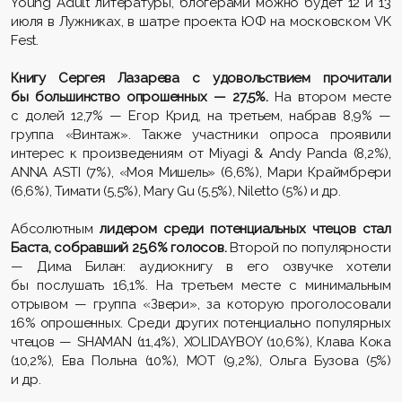
Young Adult литературы, блогерами можно будет 12 и 13
июля в Лужниках, в шатре проекта ЮФ на московском VK
Fest.
Книгу Сергея Лазарева с удовольствием прочитали
бы большинство опрошенных — 27,5%.
На втором месте
с долей 12,7% — Егор Крид, на третьем, набрав 8,9% —
группа «Винтаж». Также участники опроса проявили
интерес к произведениям от Miyagi & Andy Panda (8,2%),
ANNA ASTI (7%), «Моя Мишель» (6,6%), Мари Краймбрери
(6,6%), Тимати (5,5%), Mary Gu (5,5%), Niletto (5%) и др.
Абсолютным
лидером среди потенциальных чтецов стал
Баста, собравший 25,6% голосов.
Второй по популярности
— Дима Билан: аудиокнигу в его озвучке хотели
бы послушать 16,1%. На третьем месте с минимальным
отрывом — группа «Звери», за которую проголосовали
16% опрошенных. Среди других потенциально популярных
чтецов — SHAMAN (11,4%), XOLIDAYBOY (10,6%), Клава Кока
(10,2%), Ева Польна (10%), МОТ (9,2%), Ольга Бузова (5%)
и др.