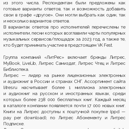
из этого числа. Респондентам были предложены как
готовые варианты ответов, так и возможность добавить
свои в графе «другое». Они могли выбрать как один, так
и несколько вариантов ответов.
В вариантах ответов про исполнителей перечислены те
исполнители, песни которых возглавили чарты популярных
музыкальных сервисов/площадок за 2023 год, а также те,
кто будет принимать участие в предстоящем VK Fest.
Группа компаний «ЛитРес» включает бренды Литрес,
MyBook, LiveLib, Литрес Самиздат, Литрес Чтец и Литрес
Библиотека.
Литрес — лидер на рынке лицензионных электронных
и аудиокниг в России и странах СНГ. Ассортимент сайта
litres.ru насчитывает более 1 миллиона электронных
и аудиокниг на русском и иностранных языках, среди
которых более 238 000 бесплатных книг. Каждый месяц
в каталоге компании появляется почти 17 000 новых книг.
Книги на Литрес доступны к поштучной покупке (ppd —
pay per download), по Литрес Абонементу и Литрес
Подписке.