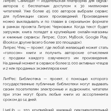
Литрес Самиздат — издательская платформа для digital-
авторов с бесплатным доступом к 30 миллионам
читателей. Уже более 45 000 авторов выбрали сервис
для публикации своих произведений. Произведение
можно выкладывать и по главам в сериальном формате
в рамках проекта Литрес Черновики. Когда текст будет
загружен, книга попадет в крупнейшие онлайн-магазины
и книжные сервисы: Литрес, Ozon, MyBook, Google Play,
iBooks и другие (всего более 100 площадок).
Литрес Чтец — проект, где любой желающий может стать
«голосом» книги и получить авторские отчисления
с продажи каждого озвученного им произведения.
На данный момент в сервисе более 11 000 активных чтецов
и 2 млн проданных экземпляров книг.
ЛитРес: Библиотека — проект, с помощью которого
государственные публичные библиотеки могут выдавать
своим посетителям электронные и аудиокниги, читатели
при этом могут брать любые книги из ассортимента
сроком до 14 дней.
LiveLib — это крупнейший книжный рекомендательный