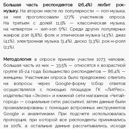
Большая часть респондентов (26,4%) любит рок-
музыку.
На втором месте по популярности — поп-музыка,
за нее проголосовали 17,7% участников опроса.
На третьем с долей 11,5% — классическая музыка,
на четвертом — хип-хоп (7%). Среди других популярных
жанров: рэп (5,8%), фолк и этническая музыка (4,3%), джаз
(4,1%), электронная музыка (3,4%), диско (3,3%), рок-н-ролл
(2,1%).
Методология
: в опросе приняли участие 1073 человек,
большая часть из них — 33,5% — относятся к возрастной
группе 16-24 года. Большинство респондентов — 86,4% —
женщины. Участникам опроса было предложено ответить
на вопросы через Google-форму (сбор ответов
осуществлялся с помощью площадок ГК «ЛитРес»,
издательства «Эксмо» и книжной сети магазинов «Читай-
город» — социальные сети, рассылки), затем данные были
проанализированы с помощью встроенных инструментов
Google и аналитиками. При подсчете использовалась
пропорция, при которой все респонденты принимались
за 100%, а остальные данные рассчитывались, исходя