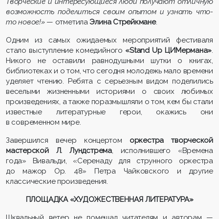
Творческие и интересующиеся люди получают отличную
возможность поделиться своим опытом и узнать что-
то новое!»
—
отметила
Элина Стрейкмане
.
Одним из самых ожидаемых мероприятий фестиваля
стало выступление комедийного
«Stand Up ЦИМермана»
.
Никого не оставили равнодушными шутки о книгах,
библиотеках и о том, что сегодня молодежь мало времени
уделяет чтению. Ребята с серьезным видом поделились
веселыми жизненными историями о своих любимых
произведениях, а также поразмышляли о том, кем бы стали
известные литературные герои, окажись они
в современном мире.
Завершился вечер концертом
оркестра творческой
мастерской Л. Лундстрема
, исполнившего «Времена
года» Вивальди, «Серенаду для струнного оркестра
до мажор Оp. 48» Петра Чайковского и другие
классические произведения.
ПЛОЩАДКА «ХУДОЖЕСТВЕННАЯ ЛИТЕРАТУРА»
Шквальный ветер не помешал читателям и авторам —