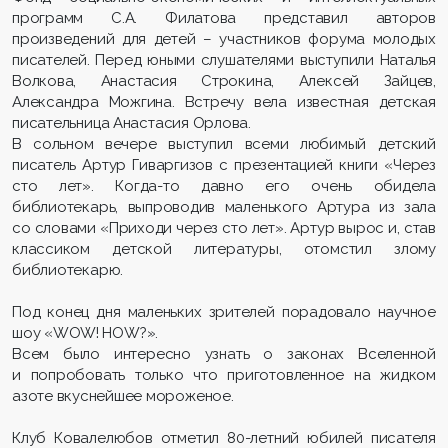
программ С.А. Филатова представил авторов
произведений для детей – участников форума молодых
писателей. Перед юными слушателями выступили Наталья
Волкова, Анастасия Строкина, Алексей Зайцев,
Александра Можгина. Встречу вела известная детская
писательница Анастасия Орлова.
В сольном вечере выступил всеми любимый детский
писатель Артур Гиваргизов с презентацией книги «Через
сто лет». Когда-то давно его очень обидела
библиотекарь, выпроводив маленького Артура из зала
со словами «Приходи через сто лет». Артур вырос и, став
классиком детской литературы, отомстил злому
библиотекарю.
Под конец дня маленьких зрителей порадовало научное
шоу «WOW! HOW?».
Всем было интересно узнать о законах Вселенной
и попробовать только что приготовленное на жидком
азоте вкуснейшее мороженое.
Клуб Ковалелюбов отметил 80-летний юбилей писателя