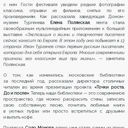
с ним. Гости фестиваля увидели редкие фотографии
классика, отрывки из фильмов, снятых по его
произведениям.
Как рассказала заведующая Домом-
музеем Тургенева
Елена Полянская
, лента стала
своеобразным мультимедийным приложением к большой
выставке.
«Экспозиция о жизни и творчестве писателя
сейчас колесит по Европе. В этом году она побывает в 13
странах. Иван Тургенев стал первым русским писателем,
которого для себя открыла Европа. Многие современники
признали его классиком еще при жизни»,
— заметила
Полянская.
О том, как изменились московские библиотеки
за последний год, рассказали директора столичных
читален во время презентации проекта
«Точки роста.
До и после»
. Теперь наши библиотеки
—
это современное
пространство, где можно раскрасить стены, записать
свою собственную песню, почитать любимые книги
в уютных пуфах или просто встретиться с друзьями
и выпить кофе.
Поэтесса
Соло Монова
давно уже стала одним из ярких