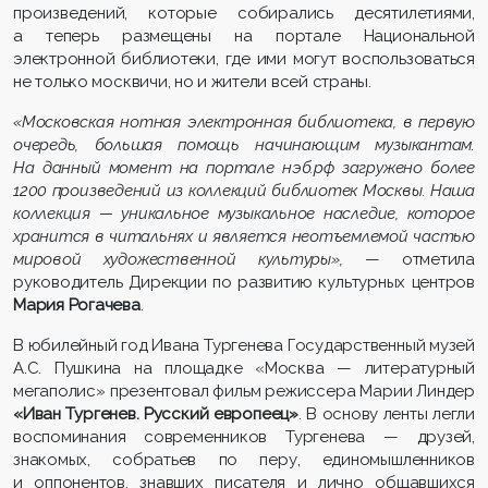
произведений, которые собирались десятилетиями,
а теперь размещены на портале Национальной
электронной библиотеки, где ими могут воспользоваться
не только москвичи, но и жители всей страны.
«Московская нотная электронная библиотека, в первую
очередь, большая помощь начинающим музыкантам.
На данный момент на портале нэб.рф загружено более
1200 произведений из коллекций библиотек Москвы. Наша
коллекция
— уникальное музыкальное наследие, которое
хранится в читальнях и является неотъемлемой частью
мировой художественной культуры»,
— отметила
руководитель Дирекции по развитию культурных центров
Мария Рогачева
.
В юбилейный год Ивана Тургенева Государственный музей
А.С. Пушкина на площадке «Москва — литературный
мегаполис» презентовал фильм
режиссера Марии Линдер
«Иван Тургенев. Русский европеец»
. В основу ленты легли
воспоминания современников Тургенева — друзей,
знакомых, собратьев по перу, единомышленников
и оппонентов, знавших писателя и лично общавшихся