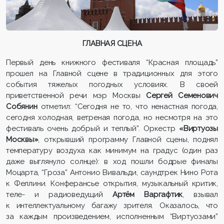
ГЛАВНАЯ СЦЕНА
Первый день книжного фестиваля “Красная площадь”
прошел на Главной сцене в традиционных для этого
события тяжелых погодных условиях. В своей
приветственной речи мэр Москвы
Сергей Семенович
Собянин
отметил: “Сегодня не то, что ненастная погода,
сегодня холодная, ветреная погода, но несмотря на это
фестиваль очень добрый и теплый”. Оркестр
«Виртуозы
Москвы»
, открывший программу Главной сцены, поднял
температуру воздуха как минимум на градус (один раз
даже выглянуло солнце): в ход пошли бодрые финалы
Моцарта, “Гроза” Антонио Вивальди, саундтрек Нино Рота
к Феллини. Конферансье открытия, музыкальный критик,
теле- и радиоведущий
Артём Варгафтик
, взывал
к интеллектуальному багажу зрителя. Оказалось, что
за каждым произведением, исполненным “Виртуозами”