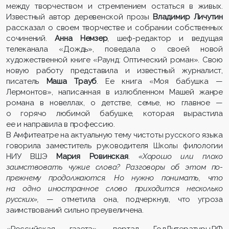
между творчеством и стремлением остаться в живых.
Известный автор деревенской прозы
Владимир Личутин
рассказал о своем творчестве и собрании собственных
сочинений.
Анна Немзер
, шеф-редактор и ведущая
телеканала «Дождь», поведала о своей новой
художественной книге «Раунд: Оптический роман». Свою
новую работу представила и
известный журналист,
писатель
Маша Трауб
. Ее книга «Моя бабушка —
Лермонтов», написанная в излюбленном Машей жанре
романа в новеллах, о детстве, семье, но главное —
о горячо любимой бабушке, которая вырастила
ее и направила в профессию.
В Амфитеатре на актуальную тему чистоты русского языка
говорила з
аместитель руководителя Школы филологии
НИУ ВШЭ
Мария Ровинская
.
«Хорошо или плохо
заимствовать чужие слова? Разговоры об этом по-
прежнему продолжаются. Но нужно понимать, что
на одно иностранное слово приходится несколько
русских»,
— отметила она, подчеркнув, что угроза
заимствований сильно преувеличена.