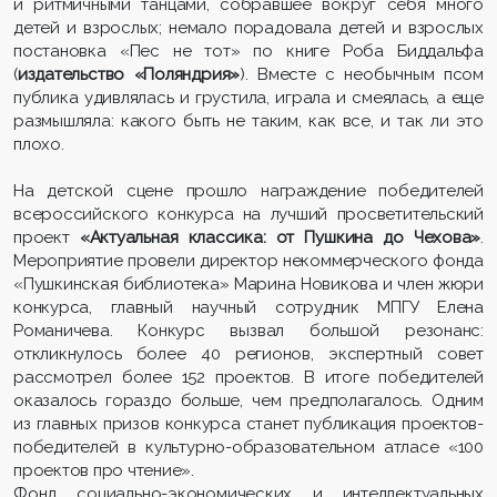
и ритмичными танцами, собравшее вокруг себя много
детей и взрослых; немало порадовала детей и взрослых
постановка «Пес не тот» по книге Роба Биддальфа
(
издательство «Поляндрия»
). Вместе с необычным псом
публика удивлялась и грустила, играла и смеялась, а еще
размышляла: какого быть не таким, как все, и так ли это
плохо.
На детской сцене прошло награждение победителей
всероссийского конкурса на лучший просветительский
проект
«Актуальная классика: от Пушкина до Чехова»
.
Мероприятие провели директор некоммерческого фонда
«Пушкинская библиотека» Марина Новикова и член жюри
конкурса, главный научный сотрудник МПГУ Елена
Романичева.
Конкурс вызвал большой резонанс:
откликнулось более 40 регионов, экспертный совет
рассмотрел более 152 проектов. В итоге победителей
оказалось гораздо больше, чем предполагалось. Одним
из главных призов конкурса станет публикация проектов-
победителей в культурно-образовательном атласе «100
проектов про чтение».
Фонд социально-экономических и интеллектуальных