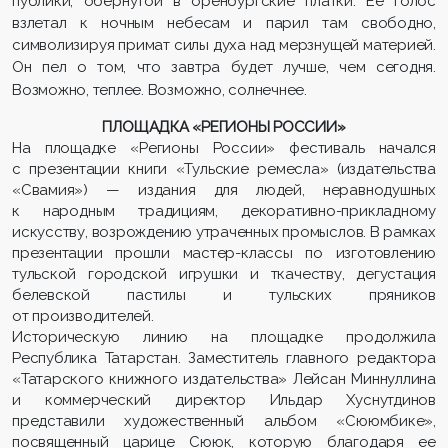
публики, обернутой в оренбургские платки. Ее голос
взлетал к ночным небесам и парил там свободно,
символизируя примат силы духа над мерзнущей материей.
Он пел о том, что завтра будет лучше, чем сегодня.
Возможно, теплее. Возможно, солнечнее.
ПЛОЩАДКА «РЕГИОНЫ РОССИИ»
На площадке «Регионы России» фестиваль начался
с презентации книги «Тульские ремесла» (издательства
«Свамия») — издания для людей, неравнодушных
к народным традициям, декоративно-прикладному
искусству, возрождению утраченных промыслов. В рамках
презентации прошли мастер-классы по изготовлению
тульской городской игрушки и ткачеству, дегустация
белевской пастилы и тульских пряников
от производителей.
Историческую линию на площадке продолжила
Республика Татарстан. Заместитель главного редактора
«Татарского книжного издательства» Лейсан Миннуллина
и коммерческий директор Ильдар Хуснутдинов
представили художественный альбом «Сююмбике»,
посвященный царице Сююк, которую благодаря ее