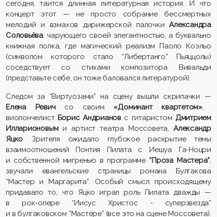
сегодня, таится длинная литературная история. И что
концерт этот — не просто собрание бессмертных
мелодий и взмахов дирижерской палочки
Александра
Соловьёва
, чарующего своей элегантностью, а буквально
книжная полка, где магический реализм Паоло Коэльо
(символом которого стало
“Либертанго” Пьяццолы)
соседствует со стихами композитора Вивальди
(представьте себе, он тоже баловался литературой).
Следом за “Виртуозами” на сцену вышли скрипачки —
Елена Ревич
со своим
«Доминант квартетом»
,
виолончелист
Борис Андрианов
с гитаристом
Дмитрием
Илларионовым
и артист театра Моссовета,
Александр
Яцко
. Зрителя ожидало глубокое раскрытие темы
взаимоотношений Понтия Пилата с Иешуа Га-Ноцри
и собственной мигренью в программе
“Проза Мастера”
,
звучали евангельские страницы романа Булгакова
“Мастер и Маргарита”. Особый смысл происходящему
придавало то, что Яцко играл роль Пилата дважды —
в рок-опере “Иисус Христос - суперзвезда”
и в булгаковском “Мастере” (все это на сцене Моссовета).