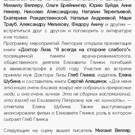
Михаилу Веллеру, Ольге Брейнингер, Юрию Буйде, Анне
Немзер, Николаю Александрову, Наталии Терентьевой,
Екатерине Рождественской, Наталье Андреевой, Маше
Трауб, Александру Мелихову, Федору Аничу
и другим —
встретиться друг с другом и поговорить о литературе
и не только.
Программу мероприятий Лектория открыла презентация
книги
«Доктор Лиза. “Я всегда на стороне слабого”»
,
посвященной памяти врача-реаниматолога,
общественного деятеля Елизаветы Глинки, погибшей
в авиакатастрофе в 2016 году. Участие во встрече
приняли муж Доктора Лизы
Глеб Глинка
, издатель
Елена
Шубина
и составитель книги
Сергей Алещенок
.
«Для меня
эта книга очень близкая, вокруг нее собрались прекрасные
люди, и она очень личная. Это не сборник воспоминаний,
это взгляд на Елизавету Петровну как на личность»
, —
отметила Елена Шубина. Также выступающие
анонсировали фильм о Елизавете Глинке, роль в котором
сыграет Глеб Глинка.
Следующим на сцену вышел писатель
Михаил Веллер
,