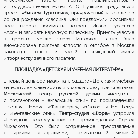
«Российская газета», по
ртал ГодЛитературы.РФ
и Государственный музей А. С. Пушкина
представили
проект
«Читаем Тургенева»
, приуроченный к 200-летию
со дня рождения классика.
Они предложили россиянам
всем вместе прочитать повесть Ивана Тургенева
«Ася» и записать народную видеокнигу. Принять участие
в проекте можно через Интернет. Также была
анонсирована приятная новость: в октябре в Москве
наконец-то откроется музей, посвященный жизни
и творчеству великого писателя.
ПЛОЩАДКА «ДЕТСКАЯ И УЧЕБНАЯ ЛИТЕРАТУРА»
В первый день фестиваля на площадке «Детская и учебная
литература» юные зрители увидели сразу три спектакля.
Московский театр русской драмы
выступил
с постановкой «Бенгальские огни» по произведениям
Николая Носова «Фантазеры», «Саша», «Про Гену»
и «Бенгальские огни».
Театр-студия «Фора»
устроила
«Праздник непослушания» по произведениям Сергея
Михалкова. Это было современное представление
с яркими декорациями, зажигательной музыкой