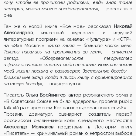
хочу, чтобы ее прочитали родители, ведь, зная такие
истории, можно многое предотвратить»,
— рассказала
она.
Там же о новой книге «Все мое» рассказал
Николай
Александров
,
известный журналист и ведущий
литературных программ на каналах «Культура» и «ОТР»,
на «Эхе Москвы».
«Эта книга
—
большая часть меня.
Тексты писались на протяжении 10 лет»,
—
отметил
автор. «Обозревательское творчество
и филологические статьи сюда не вошли. Большая часть
моей жизни прошла в разговорах. Застольные беседы
—
близкий мне жанр. Когда я писал книгу, я ориентировался
на такую беседу»,
—
подчеркнул он.
Писатель
Ольга Брейнингер
, автор резонансного романа
«В Советском Союзе не было аддерола», провела public
talk «Игра с временем. Как написать роман поколения?».
Прозаик, драматург, сценарист, создатель первой
российской онлайн-киношколы сценарного мастерства
Александр Молчанов
представил в Лектории книгу
«Писатель» — криминальный роман о непростом выборе