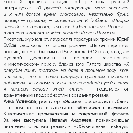
который прочитал лекцию «Пророчества русской
литературы».
«В русской литературе мало пророков,
и к ним долгое время относились негативно. Яркий
пример — Пушкин», — отметил он. И добавил: «Пророк
никогда не говорит, что все будет хорошо. Пророк —
тот, кто говорит: грядет последний день Помпеи»
.
Писатель, журналист, лауреат литературных премий
Юрий
Буйда
рассказал о своем романе «Пятое царство»,
посвященном событиям на Руси после 1622 года, загадкам
русской духовности и истории, самозванцам
и мистическому поиску блаженного Пятого царства.
«
Я
отрубил палец топором на даче в прошлом году, врач
объяснил, что в такой ситуации организм начинает
работать по-новому, и после этого с одной рукой в гипсе
я написал основу этой книги»,
—
поделился он
драматичными подробностями создания романа.
Анна Устинова
, редактор «Эксмо», рассказала публике
о новом проекте издательства
«Классика в комиксах.
Классические произведения в современной форме»
.
За ней выступила
Наталья Андреева
, познакомившая
читателей с новым романом «Обыкновенная иstoryя»,
созданным по мотивам классического произведения