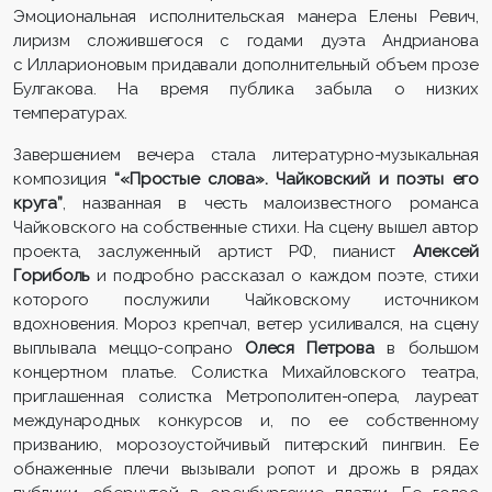
Эмоциональная исполнительская манера Елены Ревич,
лиризм сложившегося с годами дуэта Андрианова
с Илларионовым придавали дополнительный объем прозе
Булгакова. На время публика забыла о низких
температурах.
Завершением вечера стала литературно-музыкальная
композиция
“«Простые слова». Чайковский и поэты его
круга”
, названная в честь малоизвестного романса
Чайковского на собственные стихи. На сцену вышел автор
проекта, заслуженный артист РФ, пианист
Алексей
Гориболь
и подробно рассказал о каждом поэте, стихи
которого послужили Чайковскому источником
вдохновения. Мороз крепчал, ветер усиливался, на сцену
выплывала меццо-сопрано
Олеся Петрова
в большом
концертном платье. Солистка Михайловского театра,
приглашенная солистка Метрополитен-опера, лауреат
международных конкурсов и, по ее собственному
призванию, морозоустойчивый питерский пингвин. Ее
обнаженные плечи вызывали ропот и дрожь в рядах