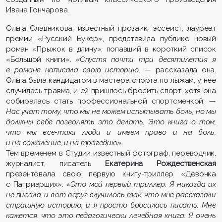
Ивана Гончарова.
Ольга Славникова, известный прозаик, эссеист, лауреат
премии «Русский Букер», представила публике новый
роман «Прыжок в длину», попавший в короткий список
«Большой книги».
«Спустя почти три десятилетия я
в романе написала свою историю,
— рассказала она.
Ольга была кандидатом в мастера спорта по лыжам, у нее
случилась травма, и ей пришлось бросить спорт, хотя она
собиралась стать профессиональной спортсменкой. —
Нас учат тому, что мы не можем испытывать боль, но мы
должны себе позволять это делать. Это книга о том,
что мы все-таки люди и имеем право и на боль,
и на сожаление, и на трагедию».
Тем временем в Студии известный фотограф, переводчик,
журналист, писатель
Екатерина Рождественская
презентовала свою первую книгу-триллер «Девочка
с Патриарших».
«Это мой первый триллер. Я никогда их
не писала, и вот вдруг случилось так, что мне рассказали
страшную историю, и я просто бросилась писать. Мне
кажется, что это педагогически лечебная книга. Я очень