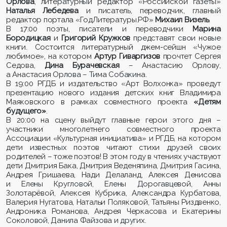
Орлова
, литературный редактор «Российской газеты»
Наталья Лебедева
и писатель, переводчик, главный
редактор портала «ГодЛитературы.РФ»
Михаил Визель
.
В 17:00 поэты, писатели и переводчики
Марина
Бородицкая
и
Григорий Кружков
представят свои новые
книги. Состоится литературный джем-сейшн «Чужое
любимое», на котором
Артур Гиваргизов
прочтет Сергея
Седова,
Дина Бурачевская
– Анастасию Орлову,
а Анастасия Орлова – Тима Собакина.
В 19:00 РГДБ и издательство «Арт Волхонка» проведут
презентацию нового издания детских книг Владимира
Маяковского в рамках совместного проекта
«Детям
будущего»
.
В 20:00 на сцену выйдут главные герои этого дня –
участники многолетнего совместного проекта
Ассоциации «Культурная инициатива» и РГДБ, на котором
дети известных поэтов читают стихи друзей своих
родителей – тоже поэтов! В этом году в чтениях участвуют
дети Дмитрия Бака, Дмитрия Веденяпина, Дмитрия Гасина,
Андрея Гришаева, Нади Делаланд, Алексея Денисова
и Елены Кругловой, Елены Дорогавцевой, Анны
Золотарёвой, Алексея Кубрика, Александра Курбатова,
Валерия Нугатова, Натальи Поляковой, Татьяны Риздвенко,
Андроника Романова, Андрея Черкасова и Екатерины
Соколовой, Данила Файзова и других.