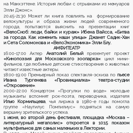
на Манхэттене. История любви с отрывками из мемуаров
Элли Джонс».
20:45-21:30 Может ли книга повлиять на формирование
велокультуры и образа жизни людей современного
города, попытаются выяснить на презентации книг
«ВелоСноб: люди, байки и кураж» Ибена Вайсса, «Битва
за города. Как изменить наши улицы» Джанет Садик-Хан
и Сета Соломонова и «ВелоЭкономика» Элли Блу.
АМФИТЕАТР
16:00-17:00 Актер
Анатолий Белый
презентует проект
«Кинопоэзия для Московского зоопарка»
: цикл мини-
фильмов, где любимые детские стихотворения о животных
читают известные актеры.
18:00-19:00 Премьерный показ спектакля-эскиза по
пьесе
Ивана Тургенева «Провинциалка» театра-студии
«Откровение»
.
20:00-22:00 Концертом «Прогулки по воде» молодые
музыканты
вспомнят рок-поэта, переводчика, издателя
Илью Кормильцева
, чья лирика в 1980-е годы помогла
группе «Наутилус Помпилиус» подняться на самую
вершину зрительского успеха.
1 июня, во второй день фестиваля, площадка «Москва –
литературный мегаполис» откроется в 10:15 показом
мультфильмов для самых маленьких в Лектории.