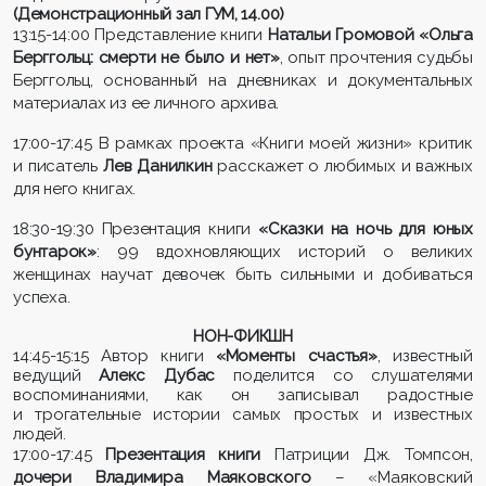
(
Демонстрационный зал ГУМ, 14.00)
13:15-14:00 Представление книги
Натальи Громовой «Ольга
Берггольц: смерти не было и нет»
, опыт прочтения судьбы
Берггольц, основанный на дневниках и документальных
материалах из ее личного архива.
17:00-17:45 В рамках проекта «Книги моей жизни» критик
и писатель
Лев Данилкин
расскажет о любимых и важных
для него книгах.
18:30-19:30 Презентация книги
«Сказки на ночь для юных
бунтарок»
: 99 вдохновляющих историй о великих
женщинах научат девочек быть сильными и добиваться
успеха.
НОН-ФИКШН
14:45-15:15 Автор книги
«Моменты счастья»
, известный
ведущий
Алекс Дубас
поделится со слушателями
воспоминаниями, как он записывал радостные
и трогательные истории самых простых и известных
людей.
17:00-17:45
Презентация книги
Патриции Дж. Томпсон,
дочери Владимира Маяковского
– «Маяковский