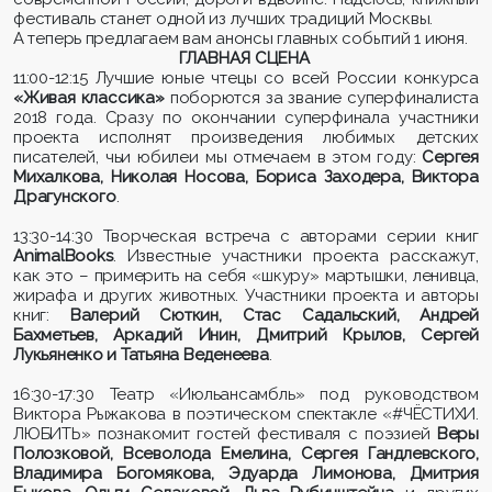
фестиваль станет одной из лучших традиций Москвы.
А теперь предлагаем вам анонсы главных событий 1 июня.
ГЛАВНАЯ СЦЕНА
11:00-12:15 Лучшие юные чтецы со всей России конкурса
«Живая классика»
поборются за звание суперфиналиста
2018 года. Сразу по окончании суперфинала участники
проекта исполнят произведения любимых детских
писателей, чьи юбилеи мы отмечаем в этом году:
Сергея
Михалкова, Николая Носова, Бориса Заходера, Виктора
Драгунского
.
13:30-14:30 Творческая встреча с авторами серии книг
AnimalBook
s
. Известные участники проекта расскажут,
как это – примерить на себя «шкуру» мартышки, ленивца,
жирафа и других животных.
Участники проекта и авторы
книг:
Валерий Сюткин, Стас Садальский, Андрей
Бахметьев, Аркадий Инин, Дмитрий Крылов, Сергей
Лукьяненко и Татьяна Веденеева
.
16:30-17:30 Театр «Июльансамбль» под руководством
Виктора Рыжакова в поэтическом спектакле
«#ЧЁСТИХИ.
ЛЮБИТЬ»
познакомит гостей фестиваля с поэзией
Веры
Полозковой, Всеволода Емелина, Сергея Гандлевского,
Владимира Богомякова, Эдуарда Лимонова, Дмитрия