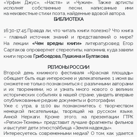
«Урфин Джус», «Настя» и «Чужие». Также артисты
исполнят собственные песни, написанные ими
на неизвестные стихи поэта, найденные вдовой автора.
БИБЛИОТЕКА
16:30-17:45 Правда ли, что читать книги полезно? Что книга
– главный источник знаний и представлений о мире?
На лекции
«Чем вредны книги»
литературовед Егор
Сартаков опровергнет стереотипы, напомнив, куда завели
книги героев
Грибоедова, Пушкина и Булгакова
.
РЕГИОНЫ РОССИИ
Второй день книжного фестиваля «Красная площадь»
обещает быть еще интереснее и увлекательнее. 1 июня вы
сможете не только познакомиться с различными авторами
и их творениями, но и узнать много нового о великих
исторических событиях в нашей стране, увидеть впервые
опубликованные редкие документы и фотографии.
Уже с утра, в 11:00 вы познакомитесь с творчеством
ненецкой писательницы, творящей на русском языке,
Анной Неркаги. Кроме этого, на презентации ГТРК
«Регион-Тюмень» представит лучшие фрагменты фильмов
и выступят дети этностойбища «Земля надежды».
Интересуетесь современными медиа? О том, как удается