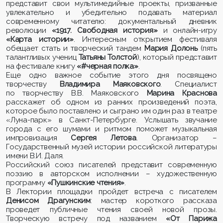
представит свои мультимедийные проекты, призванные
увлекательно и убедительно подавать материал
современному читателю:
документальный дневник
революции
«1917. Свободная история»
и онлайн-игру
«Карта истории»
. Интересным открытием фестиваля
обещает стать и творческий тандем
Мария Долонь
(пять
талантливых учениц
Татьяны Толстой
), который представит
на фестивале книгу
«#черная полка»
.
Еще одно важное событие этого дня посвящено
творчеству
Владимира Маяковского
. Специалист
по творчеству В.В. Маяковского
Марина Краснова
расскажет об одном из ранних произведений поэта,
которое было поставлено и сыграно им один раз в театре
«Луна-парк» в Санкт-Петербурге. Услышать звучание
города с его шумами и ритмом поможет музыкальная
импровизация
Сергея Летова
. Организатор –
Государственный музей истории российской литературы
имени В.И. Даля.
Российский союз писателей представит современную
поэзию в авторском исполнении – художественную
программу
«Пушкинские чтения»
.
В Лектории площадки пройдет встреча с писателем
Денисом Драгунским
: мастер короткого рассказа
проведет публичные чтения своей новой прозы.
Творческую встречу под названием
«От Парижа