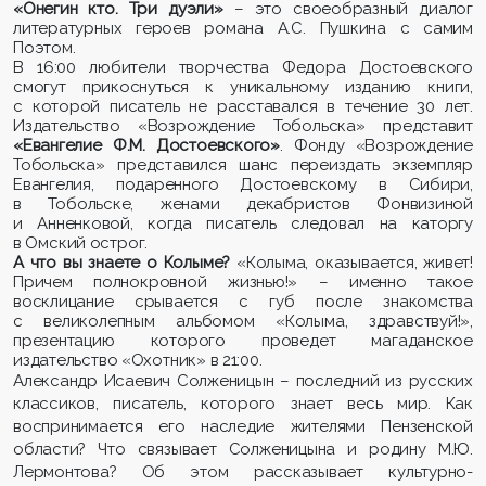
«Онегин кто. Три дуэли»
– это своеобразный диалог
литературных героев романа А.С. Пушкина с самим
Поэтом.
В 16:00 любители творчества Федора Достоевского
смогут прикоснуться к уникальному изданию книги,
с которой писатель не расставался в течение 30 лет.
Издательство «Возрождение Тобольска» представит
«Евангелие Ф.М. Достоевского»
. Фонду «Возрождение
Тобольска» представился шанс переиздать экземпляр
Евангелия, подаренного Достоевскому в Сибири,
в Тобольске, женами декабристов Фонвизиной
и Анненковой, когда писатель следовал на каторгу
в Омский острог.
А что вы знаете о Колыме?
«Колыма, оказывается, живет!
Причем полнокровной жизнью!» – именно такое
восклицание срывается с губ после знакомства
с великолепным альбомом «Колыма, здравствуй!»,
презентацию которого проведет магаданское
издательство «Охотник» в 21:00.
Александр Исаевич Солженицын – последний из русских
классиков, писатель, которого знает весь мир. Как
воспринимается его наследие жителями Пензенской
области? Что связывает Солженицына и родину М.Ю.
Лермонтова? Об этом рассказывает культурно-