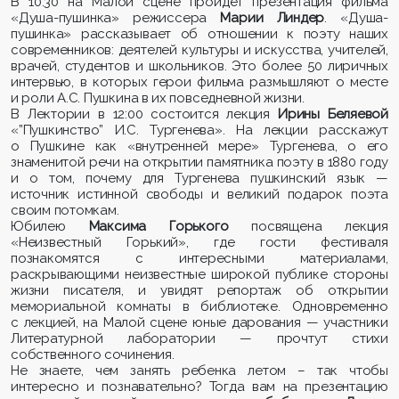
В 10:30 на Малой сцене пройдет презентация фильма
«Душа-пушинка» режиссера
Марии Линдер
. «Душа-
пушинка» рассказывает об отношении к поэту наших
современников: деятелей культуры и искусства, учителей,
врачей, студентов и школьников. Это более 50 лиричных
интервью, в которых герои фильма размышляют о месте
и роли А.С. Пушкина в их повседневной жизни.
В Лектории в 12:00 состоится лекция
Ирины Беляевой
«”Пушкинство” И.С. Тургенева». На лекции расскажут
о Пушкине как «внутренней мере» Тургенева, о его
знаменитой речи на открытии памятника поэту в 1880 году
и о том, почему для Тургенева пушкинский язык —
источник истинной свободы и великий подарок поэта
своим потомкам.
Юбилею
Максима Горького
посвящена лекция
«Неизвестный Горький», где гости фестиваля
познакомятся с интересными материалами,
раскрывающими неизвестные широкой публике стороны
жизни писателя, и увидят репортаж об открытии
мемориальной комнаты в библиотеке. Одновременно
с лекцией, на Малой сцене юные дарования — участники
Литературной лаборатории — прочтут стихи
собственного сочинения.
Не знаете, чем занять ребенка летом – так чтобы
интересно и познавательно? Тогда вам на презентацию