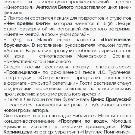
зоопарк и литературно-просветительский проект
«Кинопоэзия»
Анатолия Белого
представляют цикл мини-
фильмов.
В Лектории состоится лекция для подростков и студентов
«Чем вредны книги»
, которая начнется в 16:30. Лекция
станет развернутой иллюстрацией известного афоризма:
«Книга — книгой, а своим умом двигай».
В 17:15 на Малой сцене начнется
«Поэтическая
брусчатка»
. В исполнении руководителя чтецкой группы
«Артисты Брусчатки» прозвучит любовная лирика поэтов
XX века — стихотворения Маяковского, Есенина,
Рождественского и Высоцкого.
Следом гостям фестиваля покажут спектакль-эскиз
«Провинциалка»
по одноименной пьесе И.С. Тургенева.
Театр-студия «Откровение» представит постановку
в формате «открытой репетиции». Гости фестиваля станут
свидетелями зарождения спектакля по классическому
произведению в режиме реального времени.
В 18:00 в Лектории гостей будет ждать
Денис Драгунский
– состоится творческая встреча и публичное чтение
новой прозы автора.
Окончанием дня на площадке Библиотек Москвы станет
концерт-воспоминание
«Прогулки по воде»
. Молодые
музыканты исполнят в акустике произведения
Ильи
Кормильцева
из репертуара групп «Наутилус Помпилиус»,