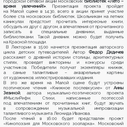
городской сетевой акции московских
библиотек «Лето –
время увлечений!»
. Презентация проекта пройдет
на Малой сцене в 14:30, всего в акции примет участие
более ста московских библиотек. Школьникам на летних
каникулах предстоит прочитать интересные книги,
обсудить их друг с другом, а впечатления от прочитанного
записать в специальные дневники, выданные
библиотеками. Такой дневник можно будет получить
на Красной площади.
В Лектории в 15:00 начнется презентация авторского
цикла детских путеводителей. Автор
Федор Дядичев
расскажет о древней истории столицы, архитектурных
стилях, проведет викторины и конкурсы среди
участников. Победители получат экземпляры книжек,
а самые талантливые – акварельные картины
от художников, иллюстрировавших издания.
В это же время на Малой сцене будут устроены
поэтические чтения «Книжное послевкусие» от
Анны
Зезиной
, автора музыкально-поэтического проекта
#МыслиРифм. Стихи, написанные поэтессой
под впечатлением от прочитанных книг, будут звучать
в сопровождении музыкальной импровизации
талантливого музыканта Леонида Иванова.
После чтений в 16:00 будет представлен проект
«Кинопоэзия для Московского зоопарка». Московский