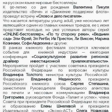
на русском языке мировые бестселлеры.
К 90-летию со дня рождения
Валентина Пикуля
издательство «Вече» и «Движение поддержки флота»
проведут встречу
«Слово и дело писателя»
.
Что касается литературы
young adult
, уже несколько лет
являющейся одним из главных книжных трендов, ее 1 июня
представят молодые, но уже успешные авторы серий
«ONLINE-бестселлер», «По ту сторону реки», «Ведьмин
сад» Эли Фрей, Эл Ригби, Ив Престон, Ли Виксен, Марина
Козинаки, Софи Авдюхина
и другие.
В рамках книжного фестиваля состоится ключевое
событие для книжной индустрии — ежегодная
конференция
«Социокультурное развитие регионов:
драйвер инвестиционной привлекательности»
.
Мероприятие пройдет с участием советника президента
Российской Федерации по вопросам культуры
Владимира Толстого
, министра культуры Российской
Федерации
Владимира Мединского
, президента
Российского книжного союза
Сергея Степашина
,
заместителя Руководителя Федерального агентства
по печати и массовым коммуникациям
Владимира
Григорьева
, руководителя Фонда «Талант и успех», члена
Совета при президенте Российской Федерации по науке
и образованию
Елены Шмелевой
и президента
Издательской группы «Эксмо-АСТ»
Олега Новикова
.