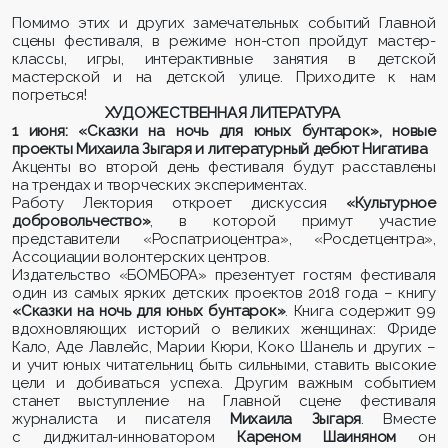
Помимо этих и других замечательных событий Главной
сцены фестиваля, в режиме нон-стоп пройдут мастер-
классы, игры, интерактивные занятия в детской
мастерской и на детской улице. Приходите к нам
погреться!
ХУДОЖЕСТВЕННАЯ ЛИТЕРАТУРА
1 июня: «Сказки на ночь для юных бунтарок», новые
проекты Михаила Зыгаря и литературный дебют Нигатива
Акценты во второй день фестиваля будут расставлены
на трендах и творческих экспериментах.
Работу Лектория откроет дискуссия
«Культурное
добровольчество»
, в которой примут участие
представители «Роспатриоцентра», «Росдетцентра»,
Ассоциации волонтерских центров.
Издательство «БОМБОРА» презентует гостям фестиваля
один из самых ярких детских проектов 2018 года – книгу
«Сказки на ночь для юных бунтарок»
. Книга содержит 99
вдохновляющих историй о великих женщинах: Фриде
Кало, Аде Лавлейс, Марии Кюри, Коко Шанель и других –
и учит юных читательниц быть сильными, ставить высокие
цели и добиваться успеха. Другим важным событием
станет выступление на Главной сцене фестиваля
журналиста и писателя
Михаила Зыгаря
. Вместе
с диджитал-инноватором
Кареном Шаиняном
он