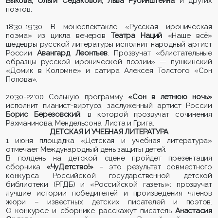
Быкова, Ольги Седаковой, Льва Рубинштейна
и других
поэтов.
18:30-19:30
В
моноспектакле
«Русская ироническая
поэма»
из цикла вечеров
Театра Наций
«Наше всё»
шедевры русской литературы исполнит
народный артист
России
Авангард Леонтьев
. П
розвучат «блистательные
образцы русской иронической поэзии» — пушкинский
«Домик в Коломне» и сатира Алексея Толстого «Сон
Попова».
20:30-22:00 Сольную программу
«Сон в летнюю ночь»
исполнит пианист-виртуоз, заслуженный артист России
Борис Березовский
,
в которой прозвучат сочинения
Рахманинова, Мендельсона, Листа и Грига.
ДЕТСКАЯ И УЧЕБНАЯ ЛИТЕРАТУРА
1 июня площадка «Детская и учебная литература»
отмечает Международный день защиты детей.
В полдень на детской сцене пройдет презентация
сборника
«ЧуДетство!»
– это результат совместного
конкурса Российской государственной детской
библиотеки (РГДБ) и «Российской газеты»: прозвучат
лучшие истории победителей и произведения членов
жюри – известных детских писателей и поэтов.
О конкурсе и сборнике расскажут писатель
Анастасия