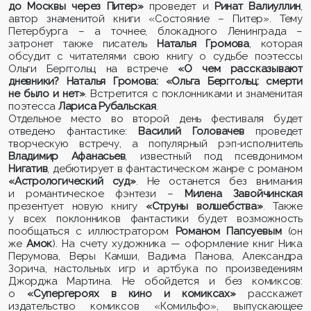
до Москвы через Питер»
проведет и
Ринат Валиуллин
,
автор знаменитой книги «Состояние – Питер». Тему
Петербурга – а точнее, блокадного Ленинграда –
затронет также писатель
Наталья Громова
, которая
обсудит с читателями свою книгу о судьбе поэтессы
Ольги Берггольц на встрече
«О чем рассказывают
дневники? Наталья Громова: «Ольга Берггольц: смерти
не было и нет»
. Встретится с поклонниками и знаменитая
поэтесса
Лариса Рубальская
.
Отдельное место во второй день фестиваля будет
отведено фантастике:
Василий Головачев
проведет
творческую встречу, а популярный
рэп-исполнитель
Владимир Афанасьев
, известный под псевдонимом
Нигатив
, дебютирует в фантастическом жанре с романом
«Астрологический суд»
.
Не останется без внимания
и романтическое фэнтези –
Милена Завойчинская
презентует новую книгу
«Струны волшебства»
.
Также
у всех поклонников фантастики будет возможность
пообщаться с иллюстратором
Романом Папсуевым
(он
же
Амок
). На счету художника — оформление книг Ника
Перумова, Веры Камши, Вадима Панова, Александра
Зорича, настольных игр и артбука по произведениям
Джорджа Мартина. Не обойдется и без комиксов:
о
«Супергероях в кино и комиксах»
расскажет
издательство комиксов «Комильфо», выпускающее