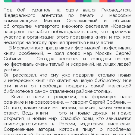
Под бой курантов на сцену вышел
Руководитель
Федерального агентства по печати и массовым
коммуникациям
Михаил Сеславинский и объявил
об открытии четвертого книжного фестиваля «Красная
площадь», не забыв поблагодарить всех, кто принимал
участие в организации этого праздника книги, и тех, кто,
несмотря на погоду, пришел принять в нем участие.
— В Москве много праздников и фестивалей, но фестиваль
книги особенный, — взял слово мэр Москвы Сергей
Собянин. — Сегодня ветреная и холодная погода,
но фестиваль очень теплый и искренний, на лицах людей
улыбки.
Он рассказал, что ему уже подарили столько новых
и интересных книг, что хватит на целую библиотеку. Все
эти книги он пообещал подарить самой маленькой
библиотеке в самом отдаленном районе столицы.
— Книга с нами с рождения, она формирует наше
сознание и мировоззрение, — говорит Сергей Собянин. —
От того, какие книги мы читаем, зависит, каким человек
станет. Ведь книги — это и новые друзья, и новые
открытия, и новый мир. Спасибо всем, кто занимается
книгоиздательством в России, издателям, писателям.
Современные авторы, которые пишут о проблемах
современной России, дороги вдвойне. Надеюсь, книжный