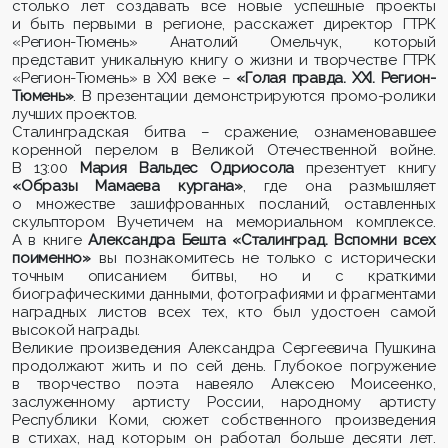
столько лет создавать все новые успешные проекты
и быть первыми в регионе, расскажет директор ГТРК
«Регион-Тюмень» Анатолий Омельчук, который
представит уникальную книгу о жизни и творчестве ГТРК
«Регион-Тюмень» в XXI веке –
«Голая правда. XXI. Регион-
Тюмень»
. В презентации демонстрируются промо-ролики
лучших проектов.
Сталинградская битва – сражение, ознаменовавшее
коренной перелом в Великой Отечественной войне.
В 13:00
Мария Вальдес Одриосола
презентует книгу
«Образы Мамаева кургана»
, где она размышляет
о множестве зашифрованных посланий, оставленных
скульптором Вучетичем на мемориальном комплексе.
А в книге
Александра Бешта «Сталинград. Вспомни всех
поименно»
вы познакомитесь не только с исторически
точным описанием битвы, но и с краткими
биографическими данными, фотографиями и фрагментами
наградных листов всех тех, кто был удостоен самой
высокой награды.
Великие произведения Александра Сергеевича Пушкина
продолжают жить и по сей день. Глубокое погружение
в творчество поэта навеяло Алексею Моисеенко,
заслуженному артисту России, народному артисту
Республики Коми, сюжет собственного произведения
в стихах, над которым он работал больше десяти лет.