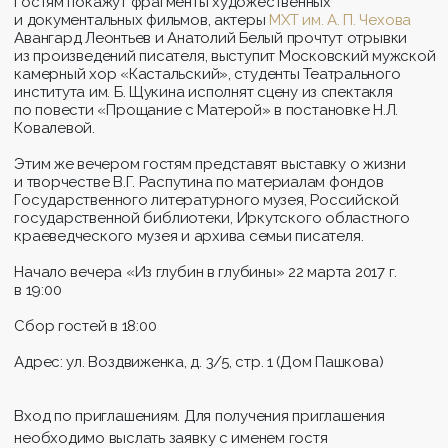
Гостям покажут фрагменты художественных
и документальных фильмов, актеры
МХТ им. А. П. Чехова
Авангард Леонтьев и Анатолий Белый прочтут отрывки
из произведений писателя, выступит Московский мужской
камерный хор «Кастальский», студенты Театрального
института им. Б. Щукина исполнят сцену из спектакля
по повести «Прощание с Матерой» в постановке Н.Л.
Ковалевой.
Этим же вечером гостям представят выставку о жизни
и творчестве В.Г. Распутина по материалам фондов
Государственного литературного музея, Российской
государственной библиотеки, Иркутского областного
краеведческого музея и архива семьи писателя.
Начало вечера «Из глубин в глубины» 22 марта
2017 г
.
в 19:00
Сбор гостей в 18:00
Адрес: ул. Воздвиженка, д. 3/5, стр. 1 (Дом Пашкова)
Вход по приглашениям. Для получения приглашения
необходимо выслать заявку с именем гостя