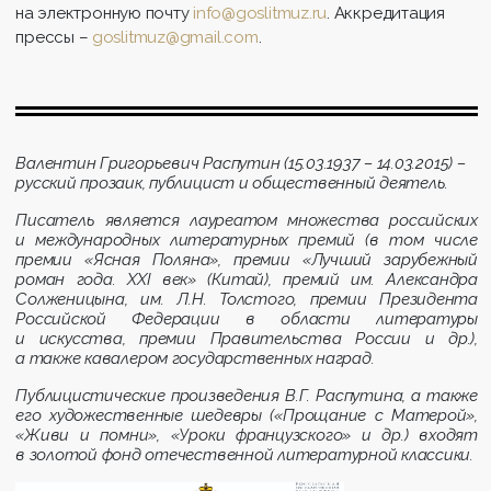
на электронную почту
info@goslitmuz.ru
.
Аккредитация
прессы
–
goslitmuz
@
gmail
.
com
.
Валентин Григорьевич Распутин (15.03.1937 – 14.03.2015) –
русский прозаик, публицист и общественный деятель.
Писатель является лауреатом множества российских
и международных литературных премий (в том числе
премии «Ясная Поляна», премии «Лучший зарубежный
роман года. XXI век» (Китай), премий им. Александра
Солженицына, им. Л.Н. Толстого, премии Президента
Российской Федерации в области литературы
и искусства, премии Правительства России и др.),
а также кавалером государственных наград.
Публицистические произведения В.Г. Распутина, а также
его художественные шедевры (
«Прощание с Матерой»,
«Живи и помни», «Уроки французского» и др.) входят
в золотой фонд отечественной литературной классики.