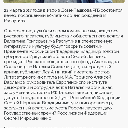
22 марта 2017 года в 19.00 в Доме Пашкова РГБ состоится
вечер, посвященный 80-летию со дня рождения В.Г.
Распутина.
О творчестве, судьбе и огромном вкладе выдающегося
русского писателя, публициста и общественного деятеля
Валентина Григорьевича Распутина в отечественную
литературу и культуру будут говорить советник
Президента Российской Федерации Владимир Толстой,
губернатор Иркутской области Сергей Левченко,
президент
Русского общественного фонда Александра
Солженицына
Наталия Солженицына
,
литературный
критик, публицист Лев Аннинский, писатель, ректор
Литературного института им. М.А. Горького Алексей
Варламов, руководитель Европейского института
демократии и сотрудничества Наталья Нарочницкая,
заслуженная артистка РФ Татьяна Ташкова, писатель,
депутат Государственной Думы Российской Федерации
Сергей Шаргунов. Ведущим выступит кинорежиссер,
заслуженный деятель искусств России, лауреат двух
Государственных премий Российской Федерации
Сергей Мирошниченко.