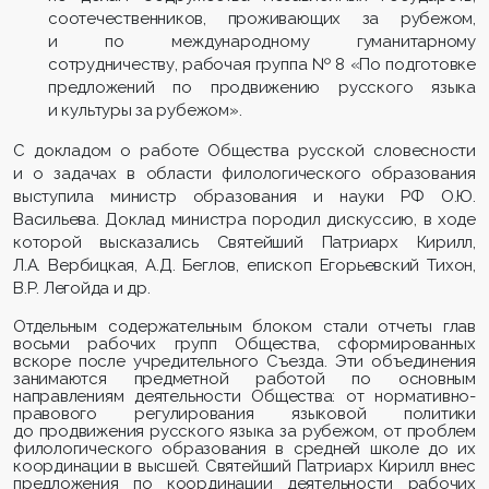
соотечественников, проживающих за рубежом,
и по международному гуманитарному
сотрудничеству, рабочая группа № 8 «По подготовке
предложений по продвижению русского языка
и культуры за рубежом».
С докладом о работе Общества русской словесности
и о задачах в области филологического образования
выступила министр образования и науки РФ О.Ю.
Васильева. Доклад министра породил дискуссию, в ходе
которой высказались Святейший Патриарх Кирилл,
Л.А. Вербицкая, А.Д. Беглов, епископ Егорьевский Тихон,
В.Р. Легойда и др.
Отдельным содержательным блоком стали отчеты глав
восьми рабочих групп Общества, сформированных
вскоре после учредительного Съезда. Эти объединения
занимаются предметной работой по основным
направлениям деятельности Общества: от нормативно-
правового регулирования языковой политики
до продвижения русского языка за рубежом, от проблем
филологического образования в средней школе до их
координации в высшей. Святейший Патриарх Кирилл внес
предложения по координации деятельности рабочих