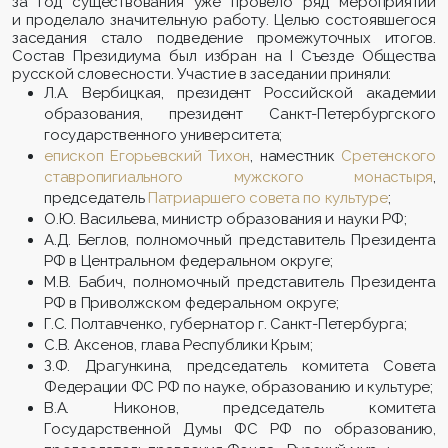
за год существования уже провело ряд мероприятий
и проделало значительную работу. Целью состоявшегося
заседания стало подведение промежуточных итогов.
Состав Президиума был избран на I Съезде Общества
русской словесности. Участие в заседании приняли:
Л.А. Вербицкая, президент Российской академии
образования, президент Санкт-Петербургского
государственного университета;
епископ Егорьевский Тихон
, наместник
Сретенского
ставропигиального мужского монастыря
,
председатель
Патриаршего совета по культуре
;
О.Ю. Васильева, министр образования и науки РФ;
А.Д. Беглов, полномочный представитель Президента
РФ в Центральном федеральном округе;
М.В. Бабич, полномочный представитель Президента
РФ в Приволжском федеральном округе;
Г.С. Полтавченко, губернатор г. Санкт-Петербурга;
С.В. Аксенов, глава Республики Крым;
З.Ф. Драгункина, председатель комитета Совета
Федерации ФС РФ по науке, образованию и культуре;
В.А. Никонов, председатель комитета
Государственной Думы ФС РФ по образованию,