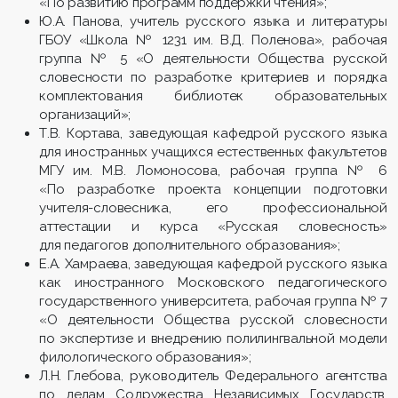
«По развитию программ поддержки чтения»;
Ю.А. Панова, учитель русского языка и литературы
ГБОУ «Школа № 1231 им. В.Д. Поленова», рабочая
группа № 5 «О деятельности Общества русской
словесности по разработке критериев и порядка
комплектования библиотек образовательных
организаций»;
Т.В. Кортава, заведующая кафедрой русского языка
для иностранных учащихся естественных факультетов
МГУ им. М.В. Ломоносова, рабочая группа № 6
«По разработке проекта концепции подготовки
учителя-словесника, его профессиональной
аттестации и курса «Русская словесность»
для педагогов дополнительного образования»;
Е.А. Хамраева, заведующая кафедрой русского языка
как иностранного Московского педагогического
государственного университета, рабочая группа № 7
«О деятельности Общества русской словесности
по экспертизе и внедрению полилингвальной модели
филологического образования»;
Л.Н. Глебова, руководитель Федерального агентства
по делам Содружества Независимых Государств,