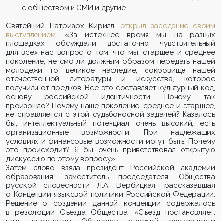
с обществом и СМИ и другие.
Святейший Патриарх Кирилл,
открыл заседание своим
выступлением
: «За истекшее время мы на разных
площадках обсуждали достаточно чувствительный
для всех нас вопрос о том, что мы, старшее и среднее
поколение, не смогли должным образом передать нашей
молодежи то великое наследие, сокровище нашей
отечественной литературы и искусства, которое
получили от предков. Все это составляет культурный код,
основу российской идентичности. Почему так
произошло? Почему наше поколение, среднее и старшее,
не справляется с этой судьбоносной задачей? Казалось
бы, интеллектуальный потенциал очень высокий, есть
организационные возможности. При надлежащих
условиях и финансовые возможности могут быть. Почему
это происходит? Я бы очень приветствовал открытую
дискуссию по этому вопросу».
Затем слово взяла президент Российской академии
образования, заместитель председателя Общества
русской словесности Л.А. Вербицкая, рассказавшая
о Концепции языковой политики Российской Федерации.
Решение о создании данной концепции содержалось
в резолюции Съезда Общества: «Съезд постановляет: