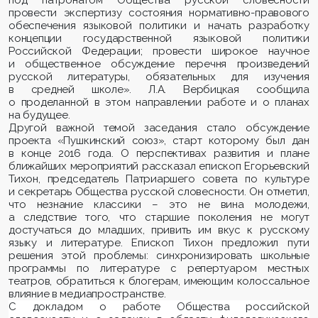
под патронатом Общества русской словесности
провести экспертизу состояния нормативно-правового
обеспечения языковой политики и начать разработку
концепции государственной языковой политики
Российской Федерации; провести широкое научное
и общественное обсуждение перечня произведений
русской литературы, обязательных для изучения
в средней школе». Л.А. Вербицкая сообщила
о проделанной в этом направлении работе и о планах
на будущее.
Другой важной темой заседания стало обсуждение
проекта «Пушкинский союз», старт которому был дан
в конце 2016 года. О перспективах развития и плане
ближайших мероприятий рассказал епископ Егорьевский
Тихон, председатель Патриаршего совета по культуре
и секретарь Общества русской словесности. Он отметил,
что незнание классики – это не вина молодежи,
а следствие того, что старшие поколения не могут
достучаться до младших, привить им вкус к русскому
языку и литературе. Епископ Тихон предложил пути
решения этой проблемы: синхронизировать школьные
программы по литературе с репертуаром местных
театров, обратиться к блогерам, имеющим колоссальное
влияние в медиапространстве.
С докладом о работе Общества российской