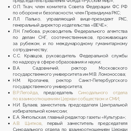
председатель правления Фонда «Русский мир»;
О.П. Ткач, член комитета Совета Федерации ФС РФ
по обороне и безопасности, член Президиума РКС;
Л.Л. Палько, управляющий вице-президент РКС,
генеральный директор издательства «ВЕЧЕ»;
Л.Н. Глебова, руководитель Федерального агентства
по делам СНГ, соотечественников, проживающих
за рубежом, и по международному гуманитарному
сотрудничеству;
С.С. Кравцов, руководитель Федеральной службы
по надзору в сфере образования и науки;
В.А. Садовничий, ректор Московского
государственного университета им М.В. Ломоносова;
Н.М. Кропачев, ректор Санкт-Петербургского
государственного университета;
В.Р.Легойда
, председатель
Синодального отдела
по взаимоотношениям Церкви собществом и СМИ
;
Н.И. Булаев, заместитель председателя Центральной
избирательной комиссии;
Е.А. Ямпольская, главный редактор газеты «Культура»;
А.В. Щипков
, первый заместитель председателя
Синодального отдела по взаимоотношениям Церкви