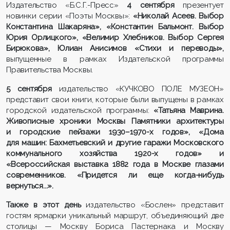
Издательство «Б.С.Г.-Пресс»
4 сентября
презентует
новинки серии «Поэты Москвы»:
«Николай Асеев. Выбор
Константина Шакаряна», «Константин Бальмонт. Выбор
Юрия Орлицкого», «Велимир Хлебников. Выбор Сергея
Бирюкова», Юлиан Анисимов «Стихи и переводы»,
выпущенные в рамках Издательской программы
Правительства Москвы.
5 сентября
издательство «КУЧКОВО ПОЛЕ МУЗЕОН»
представит свои книги, которые были выпущены в рамках
городской издательской программы:
«Татьяна Маврина.
Живописные хроники Москвы Памятники архитектуры
и городские пейзажи 1930–1970-х годов»,
«Дома
для машин: Бахметьевский и другие гаражи Московского
коммунального хозяйства 1920-х годов» и
«Всероссийская выставка 1882 года в Москве глазами
современников. «Придется ли еще когда-нибудь
вернуться...».
Также в этот день
издательство «Бослен» представит
гостям ярмарки уникальный маршрут, объединяющий две
столицы — Москву Бориса Пастернака и Москву