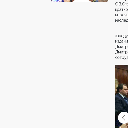
С.В.Ст
кратк
внося
наслед
завед
издани
Дмитр
Дмитр
сотруд