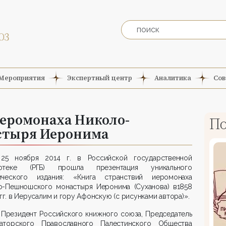
Мероприятия
Экспертный центр
Аналитика
Сов
иеромонаха Николо-
По
стыря Иеронима
25 ноября 2014 г. в Российской государственной
отеке (РГБ) прошла презентация уникального
ического издания: «Книга странствий иеромонаха
о-Пешношского монастыря Иеронима (Суханова) в1858
 гг. в Иерусалим и гору Афонскую (с рисунками автора)».
Президент Российского книжного союза, Председатель
аторского Православного Палестинского Общества