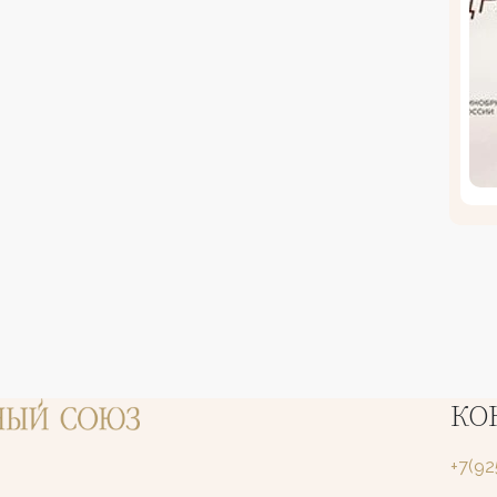
КО
+7(9