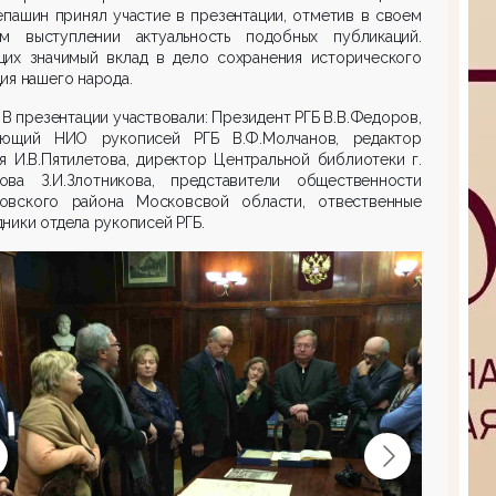
епашин принял участие в презентации, отметив в своем
ом выступлении актуальность подобных публикаций.
щих значимый вклад в дело сохранения исторического
ия нашего народа.
В презентации участвовали: Президент РГБ В.В.Федоров,
ующий НИО рукописей РГБ В.Ф.Молчанов, редактор
я И.В.Пятилетова, директор Центральной библиотеки г.
ова З.И.Злотникова, представители общественности
овского района Московсвой области, отвественные
ники отдела рукописей РГБ.