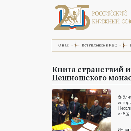
О нас
Вступление в РКС
Книга странствий 
Пешношского мона
библи
истор
Никол
и 1859
Импер