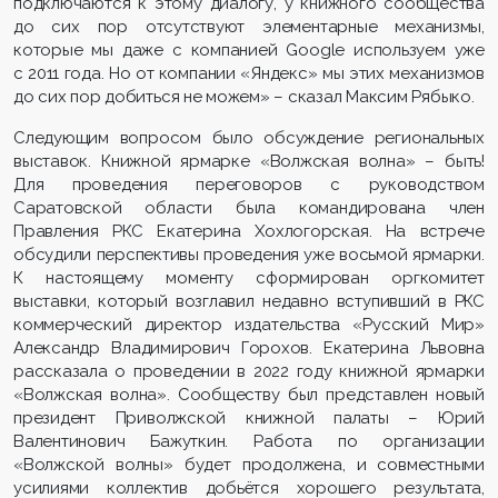
подключаются к этому диалогу, у книжного сообщества
до сих пор отсутствуют элементарные механизмы,
которые мы даже с компанией Google используем уже
с 2011 года. Но от компании «Яндекс» мы этих механизмов
до сих пор добиться не можем» – сказал Максим Рябыко.
Следующим вопросом было обсуждение региональных
выставок. Книжной ярмарке «Волжская волна» – быть!
Для проведения переговоров с руководством
Саратовской области была командирована член
Правления РКС Екатерина Хохлогорская. На встрече
обсудили перспективы проведения уже восьмой ярмарки.
К настоящему моменту сформирован оргкомитет
выставки, который возглавил недавно вступивший в РКС
коммерческий директор издательства «Русский Мир»
Александр Владимирович Горохов. Екатерина Львовна
рассказала о проведении в 2022 году книжной ярмарки
«Волжская волна». Сообществу был представлен новый
президент Приволжской книжной палаты – Юрий
Валентинович Бажуткин. Работа по организации
«Волжской волны» будет продолжена, и совместными
усилиями коллектив добьётся хорошего результата,