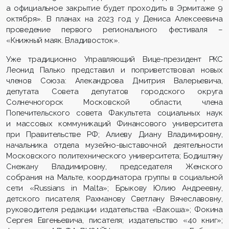
а официальное закрытие будет проходить в Эрмитаже 9
октября». В планах на 2023 год у Дениса Алексеевича
проведение первого регионального фестиваля –
«Книжный маяк. Владивосток».
Уже традиционно Управляющий Вице-президент РКС
Леонид Палько представил и поприветствовал новых
членов Союза: Алекандрова Дмитрия Валерьевича,
депутата Совета депутатов городского округа
Солнечногорск Московской области, члена
Попечительского совета Факультета социальных наук
и массовых коммуникаций Финансового университета
при Правительстве РФ; Алиеву Диану Владимировну,
начальника отдела музейно-выставочной деятельности
Московского политехнического университета; Бодиштяну
Снежану Владимировну, председателя Женского
собрания на Мальте, координатора группы в социальной
сети «Russians in Malta»; Брыкову Юлию Андреевну,
детского писателя; Рахманову Светлану Вячеславовну,
руководителя редакции издательства «Вакоша»; Фокина
Сергея Евгеньевича, писателя; издательство «40 книг»;