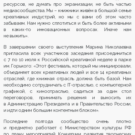
ресурсов, не думать про экранизации, не быть частью
медиасообщества. Мы – книжники живём в большой семье
креативных индустрий, но мы с вами об этом часто
забываем. Нам нужно сплотиться и быть более активными
в каких-то инновационных вопросах. Иначе нам
не выжить».
В завершении своего выступления Марина Николаевна
пригласила всех участников заседания присоединиться
с 7 по 10 июля к Российской креативной неделе в парке
им. Горького: «Этот фестиваль, который мы инициировали,
объединяет всех креативных людей и все 14 креативных
отраслей, где книжная отрасль должна быть базой. Нам
необходимо сотрудничать с IT-отраслью, с компьютерной
графикой, с киноотраслью, садиться за один стол
переговоров, принимать решения и выносить их
в Администрацию Президента и в Правительство России,
и идти одним большим контентным блоком».
Последние полгода сообщество очень плотно
и предметно работает с Министерством культуры РФ
по плану мероприятий Концепции развития творческих