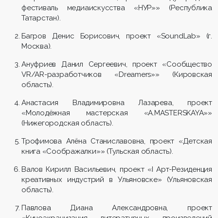
фестиваль медиаискусства «НУР»» (Республика
Татарстан).
Багров Денис Борисович, проект «SoundLab» (г.
Москва).
Ануфриев Данил Сергеевич, проект «Сообщество
VR/AR-разработчиков «Dreamers»» (Кировская
область).
Анастасия Владимировна Лазарева, проект
«Молодёжная мастерская «A.MASTERSKAYA»»
(Нижегородская область).
Трофимова Алёна Станиславовна, проект «Детская
книга «Соображалки»» (Тульская область).
Валов Кирилл Васильевич, проект «I Арт-Резиденция
креативных индустрий в Ульяновске» (Ульяновская
область).
Павлова Диана Александровна, проект
«Киноэкранизация литературных произведений