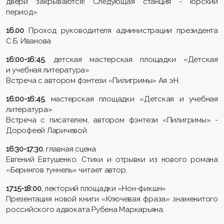
двери закрываются! Следующая станция - юрский
период».
16.00
Проход руководителя администрации президента
С.Б. Иванова
16:00-16:45
, детская мастерская площадки «Детская
и учебная литература»
Встреча с автором фэнтези «Пилигримы» Ая эН.
16:00-16:45
, мастерская площадки «Детская и учебная
литература»
Встреча с писателем, автором фэнтези «Пилигримы» -
Дорофеей Ларичевой.
16:30-17:30
, главная сцена
Евгений Евтушенко. Стихи и отрывки из нового романа
«Берингов туннель» читает автор.
17:15-18:00
, лекторий площадки «Нон-фикшн»
Презентация новой книги «Ключевая фраза» знаменитого
российского адвоката Рубена Маркарьяна.