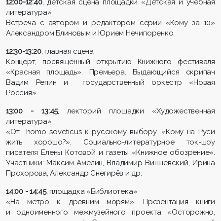
12:00-12:40
, детская сцена площадки «Детская и учебная
литература»
Встреча с автором и редактором серии «Кому за 10»
Александром Блиновым и Юрием Нечипоренко.
12:30-13:20
, главная сцена
Концерт, посвященный открытию Книжного фестиваля
«Красная площадь». Премьера. Выдающийся скрипач
Вадим Репин и государственный оркестр «Новая
Россия».
13:00 - 13:45
, лекторий площадки «Художественная
литература»
«От homo soveticus к русскому выбору. «Кому на Руси
жить хорошо?»: Социально-литературное ток-шоу
писателя Елены Котовой и газеты «Книжное обозрение».
Участники: Максим Амелин, Владимир Вишневский, Ирина
Прохорова, Александр Снегирёв и др.
14:00 - 14:45
, площадка «Библиотека»
«На метро к древним морям». Презентация книги
и одноименного межмузейного проекта «Осторожно,