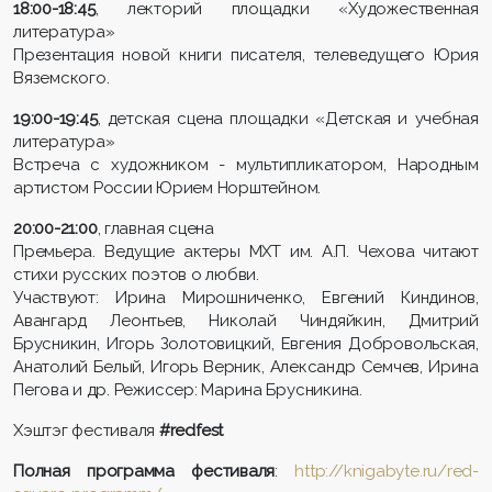
18:00-18:45
, лекторий площадки «Художественная
литература»
Презентация новой книги писателя, телеведущего Юрия
Вяземского.
19:00-19:45
, детская сцена площадки «Детская и учебная
литература»
Встреча с художником - мультипликатором, Народным
артистом России Юрием Норштейном.
20:00-21:00
, главная сцена
Премьера. Ведущие актеры МХТ им. А.П. Чехова читают
стихи русских поэтов о любви.
Участвуют: Ирина Мирошниченко, Евгений Киндинов,
Авангард Леонтьев, Николай Чиндяйкин, Дмитрий
Брусникин, Игорь Золотовицкий, Евгения Добровольская,
Анатолий Белый, Игорь Верник, Александр Семчев, Ирина
Пегова и др. Режиссер: Марина Брусникина.
Хэштэг фестиваля
#redfest
Полная программа фестиваля
:
http://knigabyte.ru/red-