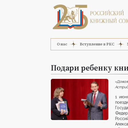
О нас
Вступление в РКС
Подари ребенку кни
«Дава
Астрид
1 июн
поезд
Госуд
Федер
Росси
Алекс