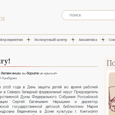
Мероприятия
Экспертный центр
Аналитика
Сов
гу!
По
я
детям
книги
, вы
дарите
им крылья!»
 Линдгрен
я 2016 года в День защиты детей во время рабочей
ки в Северо-Западный федеральный округ Председатель
арственной Думы Федерального Собрания Российской
ации Сергей Евгеньевич Нарышкин и директор
йской государственной детской библиотеки Мария
андровна Веденяпина в Доме культуры г. Кингисепп