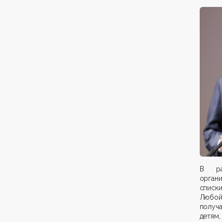
В ра
орган
списк
Любой
получ
детям,