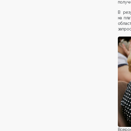
получи
В рез
на пл
облас
запрос
Всеро