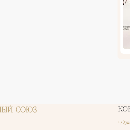
КО
+7(9