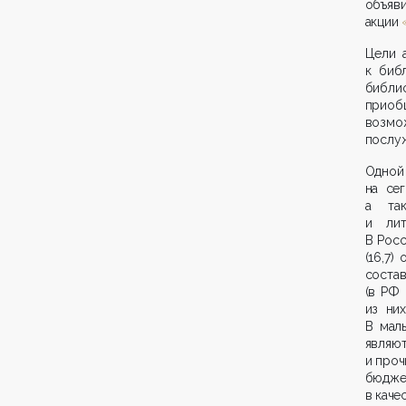
объяв
акции
Цели 
к биб
библи
приоб
возмо
послуж
Одной
на се
а та
и лит
В Росс
(16,7)
состав
(в РФ
из них
В мал
являю
и проч
бюдж
в каче