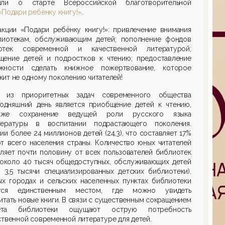
или о старте Всероссийской благотворительной
«Подари ребёнку книгу!»
.
акции «Подари ребёнку книгу!»: привлечение внимания
лиотекам, обслуживающим детей; пополнение фондов
отек современной и качественной литературой;
щение детей и подростков к чтению; предоставление
жности сделать книжное пожертвование, которое
ит не одному поколению читателей!
 из приоритетных задач современного общества
годняшний день является приобщение детей к чтению,
кже сохранение ведущей роли русского языка
ературы в воспитании подрастающего поколения.
ии более 24 миллионов детей (24,3), что составляет 17%
 от всего населения страны. Количество юных читателей
ляет почти половину от всех пользователей библиотек
 около 40 тысяч общедоступных, обслуживающих детей
 3,5 тысячи специализированных детских библиотеки).
ых городах и сельских населенных пунктах библиотеки
тся единственным местом, где можно увидеть
итать новые книги. В связи с существенным сокращением
ета библиотеки ощущают острую потребность
ственной современной литературе для детей.