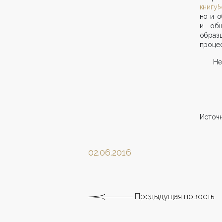
книгу!
но и о
и общ
образ
процес
Не
Источн
02.06.2016
Предыдущая новость