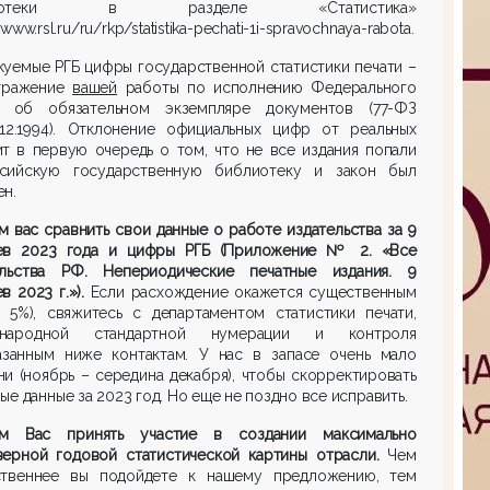
лиотеки в разделе «Статистика»
/www.rsl.ru/ru/rkp/statistika-pechati-1i-spravochnaya-rabota.
уемые РГБ цифры государственной статистики печати –
тражение
вашей
работы по исполнению Федерального
а об обязательном экземпляре документов (77-ФЗ
.12.1994). Отклонение официальных цифр от реальных
т в первую очередь о том, что не все издания попали
сийскую государственную библиотеку и закон был
н.
 вас сравнить свои данные о работе издательства за 9
ев 2023 года и цифры РГБ (Приложение № 2. «Все
ельства РФ. Непериодические печатные издания. 9
в 2023 г.»).
Если расхождение окажется существенным
е 5%), свяжитесь с департаментом статистики печати,
ународной стандартной нумерации и контроля
азанным ниже контактам. У нас в запасе очень мало
и (ноябрь – середина декабря), чтобы скорректировать
ые данные за 2023 год. Но еще не поздно все исправить.
м Вас принять участие в создании максимально
верной годовой статистической картины отрасли.
Чем
ственнее вы подойдете к нашему предложению, тем