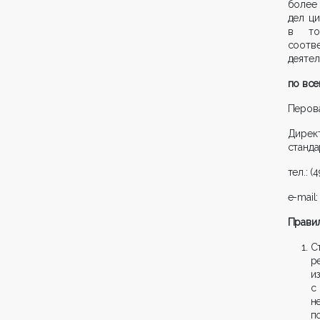
более
дел ц
в том
соот
деятел
по все
Перова
Дирек
станда
тел.: (
e-mail
Правил
С
р
и
с
н
п