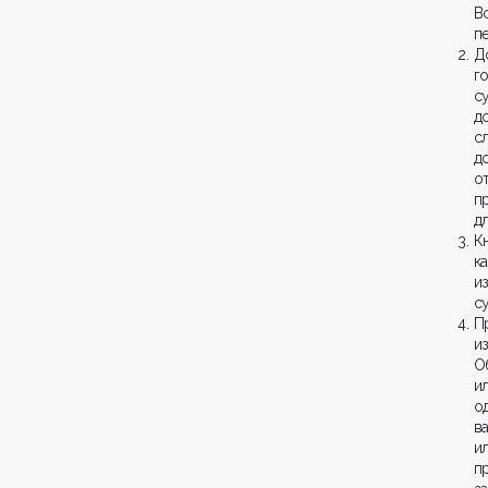
В
п
Д
г
с
д
с
д
о
п
д
К
к
и
с
П
и
О
и
о
в
и
п