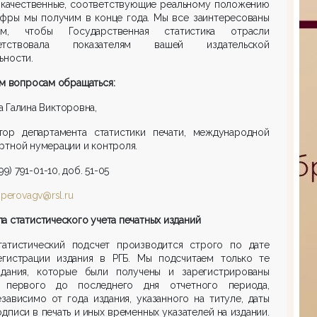
 качественные, соответствующие реальному положению
ифры мы получим в конце года. Мы все заинтересованы
, чтобы Государственная статистика отрасли
ветствовала показателям вашей издательской
ьности.
м вопросам обращаться:
 Галина Викторовна,
тор департамента статистики печати, международной
ртной нумерации и контроля.
499) 791-01-10, доб. 51-05
:
perovagv@rsl.ru
а статистического учета печатных изданий
татистический подсчет производится строго по дате
егистрации издания в РГБ. Мы подсчитаем только те
здания, которые были получены и зарегистрированы
 первого до последнего дня отчетного периода,
езависимо от года издания, указанного на титуле, даты
одписи в печать и иных временных указателей на издании.