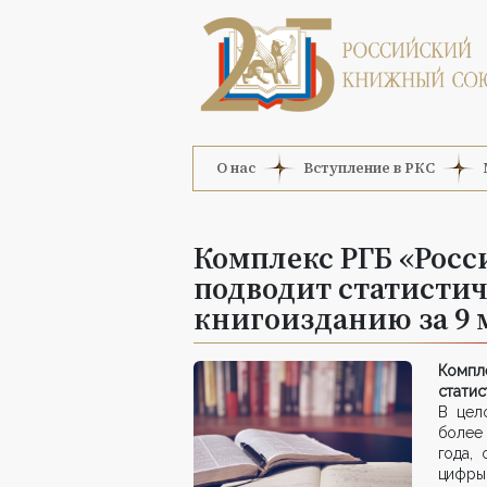
О нас
Вступление в РКС
Комплекс РГБ «Росс
подводит статистич
книгоизданию за 9 м
Компл
статис
В цел
более 
года,
цифры