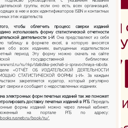
а подписью руководителя, с указанием названия
здательской группы, если оно есть, всех организаций,
ходящих в нее и всех идентификаторов ISBN и контактных
анных этих издательств.
ого, чтобы облегчить процесс сверки изданий
одимо использовать форму статистической отчетности
ательской деятельности 1-И
. Она представляют из себя
ую таблицу в формате excel, в которую вносятся
ния обо всех изданиях, выпущенных издательством
четный период. Эту форму можно скачать на сайте
ийской государственной библиотеки:
/www.rsl.ru/ru/rkp/statistika-pechati-1i-spravochnaya-rabota
зделе «ОТЧЁТ ОБ ИЗДАТЕЛЬСКОЙ ДЕЯТЕЛЬНОСТИ
МОЩЬЮ СТАТИСТИЧЕСКОЙ ФОРМЫ 1-И». За каждым
ельством закрепляется куратор, который регулярно
ит сверки и сообщает о недоставленных изданиях.
ча электронных форм печатных изданий так же поможет
тролировать доставку печатных изданий в РГБ.
Передать
ронные формы изданий можно через личный кабинет,
оложенный на портале РГБ по адресу:
//books.rusneb.ru/book/ru/.