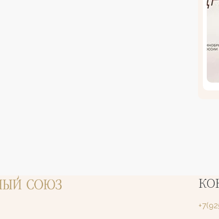
КО
+7(9