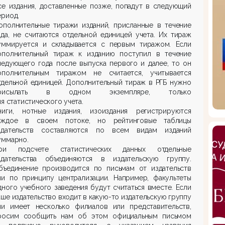
се издания, доставленные позже, попадут в следующий
ериод.
ополнительные тиражи изданий, присланные в течение
ода, не считаются отдельной единицей учета. Их тираж
уммируется и складывается с первым тиражом. Если
ополнительный тираж к изданию поступил в течение
ледующего года после выпуска первого и далее, то он
ополнительным тиражом не считается, учитывается
тдельной единицей. Дополнительный тираж в РГБ нужно
рисылать в одном экземпляре, только
ля статистического учета.
ниги, нотные издания, изоиздания регистрируются
аждое в своем потоке, но рейтинговые таблицы
здательств составляются по всем видам изданий
уммарно.
ри подсчете статистических данных отдельные
здательства объединяются в издательскую группу.
бъединение производится по письмам от издательств
ли по принципу централизации. Например, факультеты
дного учебного заведения будут считаться вместе. Если
аше издательство входит в какую-то издательскую группу
ли имеет несколько филиалов или представительств,
росим сообщить нам об этом официальным письмом