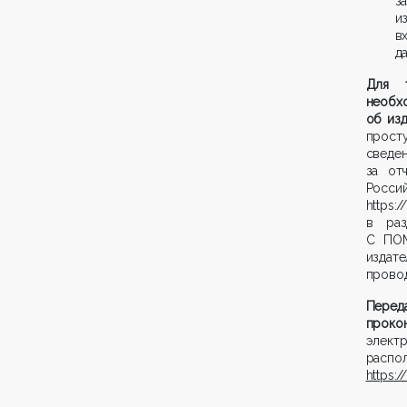
з
и
в
д
Для т
необх
об изд
прост
сведе
за от
Росс
https:/
в ра
С ПО
издат
провод
Переда
прокон
элект
расп
https: