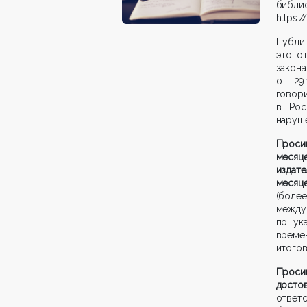
биб
https:/
Публик
это о
закон
от 29
говори
в Рос
наруше
Просим
месяц
издат
месяце
(боле
межд
по ук
времен
итогов
Проси
досто
ответ