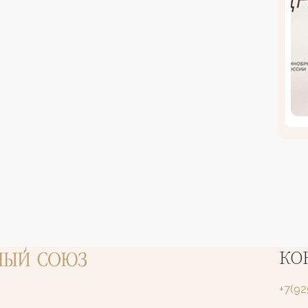
КО
+7(9