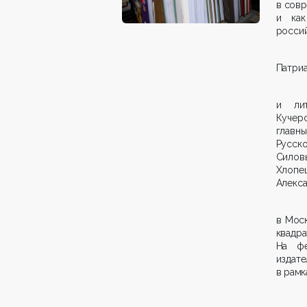
в сов
и как
россий
Патриа
и лит
Кучер
главн
Русск
Силов
Хлопец
Алекса
в Моск
квадр
На фе
издат
в рамк