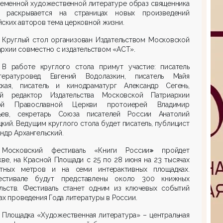
ременной художественной литературе образ священника
 раскрывается на страницах новых произведений
ских авторов тема церковной жизни.
Круглый стол организован Издательством Московской
рхии совместно с издательством «АСТ».
В работе круглого стола примут участие: писатель
ературовед Евгений Водолазкин, писатель Майя
ская, писатель и кинодраматург Александр Сегень,
ый редактор Издательства Московской Патриархии
ой Православной Церкви протоиерей Владимир
ьев, секретарь Союза писателей России Анатолий
кий. Ведущим круглого стола будет писатель, публицист
ндр Архангельский.
Московский фестиваль «Книги России
»
пройдет
ве, на Красной Площади с 25 по 28 июня на 23 тысячах
атных метров и на семи интерактивных площадках.
стивале будут представлены около 300 книжных
ельств. Фестиваль станет одним из ключевых событий
ах проведения Года литературы в России.
Площадка «Художественная литература» – центральная