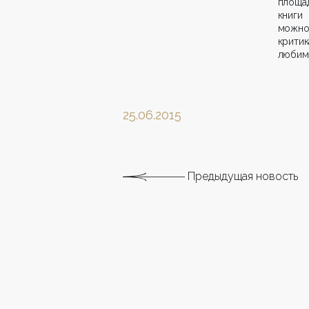
площа
книги
можно 
крити
любимо
25.06.2015
Предыдущая новость