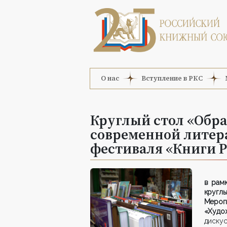
О нас
Вступление в РКС
Круглый стол «Обра
современной литера
фестиваля «Книги 
в рам
круглы
Меропр
«Худо
диску