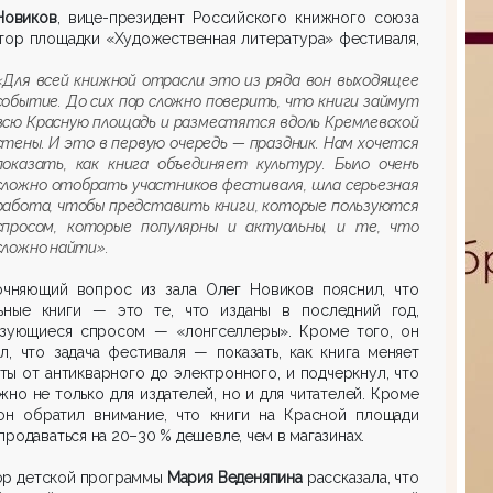
Новиков
, вице-президент Российского книжного союза
тор площадки «Художественная литература» фестиваля,
:
«Для всей книжной отрасли это из ряда вон выходящее
событие. До сих пор сложно поверить, что книги займут
всю Красную площадь и разместятся вдоль Кремлевской
стены. И это в первую очередь — праздник. Нам хочется
показать, как книга объединяет культуру. Было очень
сложно отобрать участников фестиваля, шла серьезная
работа, чтобы представить книги, которые пользуются
спросом, которые популярны и актуальны, и те, что
сложно найти».
очняющий вопрос из зала Олег Новиков пояснил, что
льные книги — это те, что изданы в последний год,
ьзующиеся спросом — «лонгселлеры». Кроме того, он
л, что задача фестиваля — показать, как книга меняет
ы от антикварного до электронного, и подчеркнул, что
жно не только для издателей, но и для читателей. Кроме
 он обратил внимание, что книги на Красной площади
продаваться на 20–30 % дешевле, чем в магазинах.
ор детской программы
Мария Веденяпина
рассказала, что