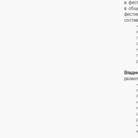
в фест
в общ
фести
состав
Влади
развил