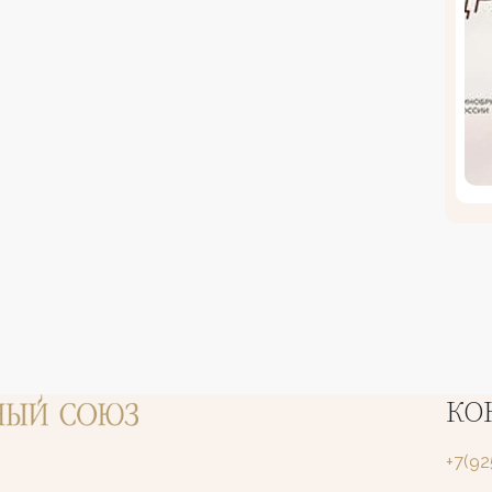
КО
+7(9