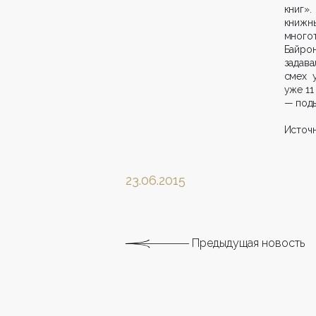
книг»
книжн
многот
Байро
задав
смех 
уже 11
— под
Источн
23.06.2015
Предыдущая новость