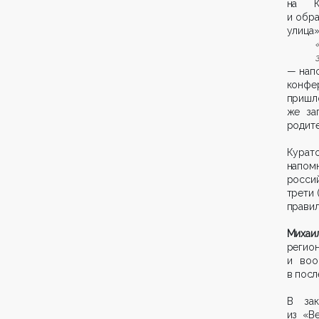
на К
и обра
улица»
— напо
конфер
пришл
же за
родите
Кура
напомн
росси
трети 
правил
Михаи
регион
и воо
в посл
В зак
из «В