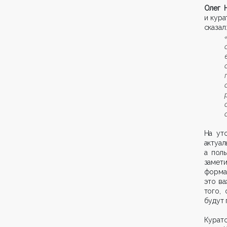
Олег 
и кура
сказал
На ут
актуа
а пол
замети
формат
это ва
того,
будут 
Курат