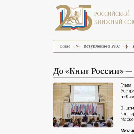
О нас
Вступление в РКС
До «Книг России» —
Глава
беспр
на Кра
В дем
конфе
Москов
Михаи