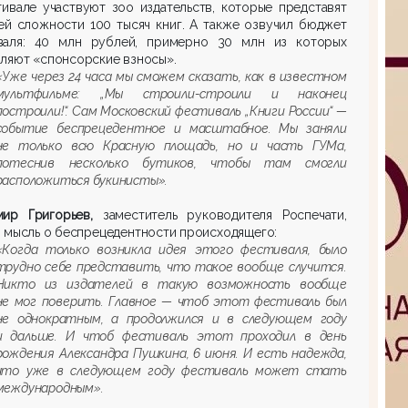
ивале участвуют зоо издательств, которые представят
ей сложности 100 тысяч книг. А также озвучил бюджет
валя: 40 млн рублей, примерно 30 млн из которых
ляют «спонсорские взносы».
«Уже через 24 часа мы сможем сказать, как в известном
мультфильме: „Мы строили-строили и наконец
построили!“. Сам Московский фестиваль „Книги России“ —
событие беспрецедентное и масштабное. Мы заняли
не только всю Красную площадь, но и часть ГУМа,
потеснив несколько бутиков, чтобы там смогли
расположиться букинисты».
мир Григорьев,
заместитель руководителя Роспечати,
 мысль о беспрецедентности происходящего:
«Когда только возникла идея этого фестиваля, было
трудно себе представить, что такое вообще случится.
Никто из издателей в такую возможность вообще
не мог поверить. Главное — чтоб этот фестиваль был
не однократным, а продолжился и в следующем году
и дальше. И чтоб фестиваль этот проходил в день
рождения Александра Пушкина, 6 июня. И есть надежда,
что уже в следующем году фестиваль может стать
международным».