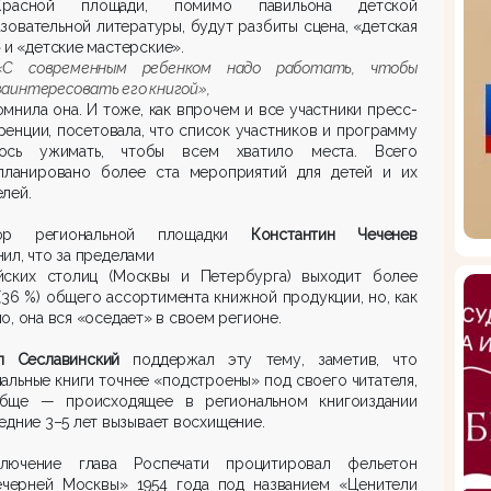
расной площади, помимо павильона детской
зовательной литературы, будут разбиты сцена, «детская
 и «детские мастерские».
«С современным ребенком надо работать, чтобы
заинтересовать его книгой»,
мнила она. И тоже, как впрочем и все участники пресс-
енции, посетовала, что список участников и программу
ось ужимать, чтобы всем хватило места. Всего
планировано более ста мероприятий для детей и их
лей.
тор региональной площадки
Константин Чеченев
ил, что за пределами
йских столиц (Москвы и Петербурга) выходит более
(36 %) общего ассортимента книжной продукции, но, как
о, она вся «оседает» в своем регионе.
л Сеславинский
поддержал эту тему, заметив, что
альные книги точнее «подстроены» под своего читателя,
бще — происходящее в региональном книгоиздании
едние 3–5 лет вызывает восхищение.
лючение глава Роспечати процитировал фельетон
ечерней Москвы» 1954 года под названием «Ценители