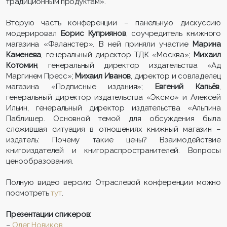
традиционным продуктам».
Вторую часть конференции – панельную дискуссию
модерировал
Борис Куприянов
, соучредитель книжного
магазина «Фаланстер». В ней приняли участие
Марина
Каменева
, генеральный директор ТДК «Москва»;
Михаил
Котомин
, генеральный директор издательства «Ад
Маргинем Пресс»;
Михаил Иванов
, директор и совладелец
магазина «Подписные издания»;
Евгений Капьёв
,
генеральный директор издательства «Эксмо» и Алексей
Ильин, генеральный директор издательства «Альпина
Паблишер. Основной темой для обсуждения была
сложившая ситуация в отношениях книжный магазин –
издатель: Почему такие цены? Взаимодействие
книгоиздателей и книгораспространителей. Вопросы
ценообразования.
Полную видео версию Отраслевой конференции можно
посмотреть
тут
.
Презентации спикеров:
–
Олег Новиков