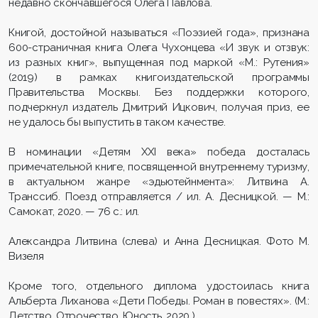
недавно скончавшегося Олега Павлова.
Книгой, достойной называться «Поэзией года», признана
600-страничная книга Олега Чухонцева «И звук и отзвук:
из разных книг», выпущенная под маркой «М.: Рутения»
(2019) в рамках книгоиздательской программы
Правительства Москвы. Без поддержки которого,
подчеркнул издатель Дмитрий Ицкович, получая приз, ее
не удалось бы выпустить в таком качестве.
В номинации «Детям XXI века» победа досталась
примечательной книге, посвященной внутреннему туризму,
в актуальном жанре «эдьютейнмента»: Литвина А.
Транссиб. Поезд отправляется / ил. А. Десницкой. — М.:
Самокат, 2020. — 76 с.: ил.
Александра Литвина (слева) и Анна Десницкая. Фото М.
Визеля
Кроме того, отдельного диплома удостоилась книга
Альберта Лиханова «Дети Победы. Роман в повестях». (М.:
Детство. Отрочество. Юность, 2020.)