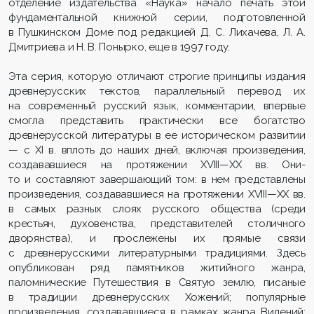
отделение издательства «Наука» начало печать этой
фундаментальной книжной серии, подготовленной
в Пушкинском Доме под редакцией Д. С. Лихачева, Л. А.
Дмитриева и Н. В. Понырко, еще в 1997 году.
Эта серия, которую отличают строгие принципы издания
древнерусских текстов, параллельный перевод их
на современный русский язык, комментарии, впервые
смогла представить практически все богатство
древнерусской литературы в ее историческом развитии
— с ХI в. вплоть до наших дней, включая произведения,
создававшиеся на протяжении ХVIII—ХХ вв. Они-
то и составляют завершающий том: в нем представлены
произведения, создававшиеся на протяжении ХVIII—ХХ вв.
в самых разных слоях русского общества (среди
крестьян, духовенства, представителей столичного
дворянства), и прослежены их прямые связи
с древнерусскими литературными традициями. Здесь
опубликован ряд памятников житийного жанра,
паломнические Путешествия в Святую землю, писаные
в традиции древнерусских Хожений; популярные
произведения, создававшиеся в рамках жанра Видений;