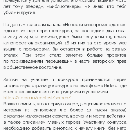
пользуются у зрителя успехом: это «Слово пацана», «Сто
лет тому вперед», «Библиотекарь», «Я знаю, кто тебя
убил» и другие.
По данным телеграм канала «Новости кинопроизводства»,
одного из партнеров конкурса, за последние два года,
в 2023-2024-м, в производство были запущены 105 новых
кинопроектов-экранизаций. 16 из них за это время уже
вышли с премьерами, 89 остаются в работе на разных
этапах. При этом стало заметно больше проектов
по произведениям, перешедшим в части авторских прав
в общественное достояние.
Заявки на участие в конкурсе принимаются через
специальную страницу конкурса на платформе Rideró, где
можно ознакомиться с инструкциями и условиями:
https://ridero.ru/contest/screen/
Важно помнить, что в первую очередь оценивается именно
история из синопсиса (не более 10 тысяч знаков)
с кратким изложением сюжета, времени и места действия,
а также описанием главных героев. Участнику конкурса
необходимо добавить синопсис к началу книги, без него