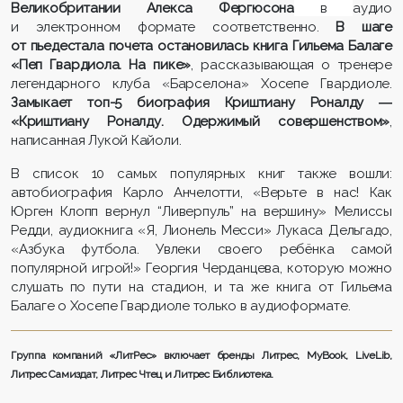
Великобритании Алекса Фергюсона
в
аудио
и электронном формате соответственно.
В шаге
от пьедестала почета остановилась книга Гильема Балаге
«Пеп Гвардиола. На пике»
, рассказывающая о тренере
легендарного клуба «Барселона» Хосепе Гвардиоле.
Замыкает топ-5 биография Криштиану Роналду ―
«Криштиану Роналду. Одержимый совершенством»
,
написанная Лукой Кайоли.
В список 10 самых популярных книг также вошли:
автобиография Карло Анчелотти, «Верьте в нас! Как
Юрген Клопп вернул “Ливерпуль” на вершину» Мелиссы
Редди, аудиокнига «Я, Лионель Месси» Лукаса Дельгадо,
«Азбука футбола. Увлеки своего ребёнка самой
популярной игрой!» Георгия Черданцева, которую можно
слушать по пути на стадион, и та же книга от Гильема
Балаге о Хосепе Гвардиоле только в аудиоформате.
Группа компаний «ЛитРес» включает бренды Литрес, MyBoo
k
, LiveLib,
Литрес Самиздат, Литрес Чтец и Литрес Библиотека.