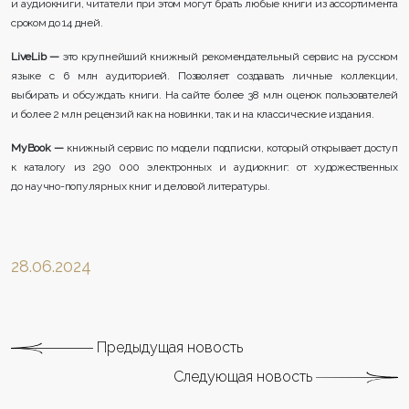
и аудиокниги, читатели при этом могут брать любые книги из ассортимента
сроком до 14 дней.
LiveLib —
это крупнейший книжный рекомендательный сервис на русском
языке с 6 млн аудиторией. Позволяет создавать личные коллекции,
выбирать и обсуждать книги. На сайте более 38 млн оценок пользователей
и более 2 млн рецензий как на новинки, так и на классические издания.
MyBook —
книжный сервис по модели подписки, который открывает доступ
к каталогу из 290 000 электронных и аудиокниг: от художественных
до научно-популярных книг и деловой литературы.
28.06.2024
Предыдущая новость
Следующая новость