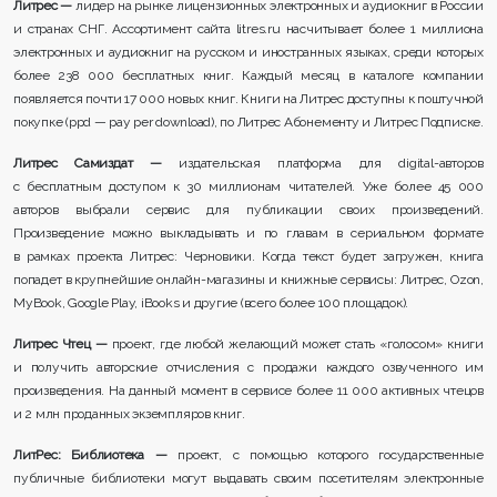
Литрес —
лидер на рынке лицензионных электронных и аудиокниг в России
и странах СНГ. Ассортимент сайта litres.ru насчитывает более 1 миллиона
электронных и аудиокниг на русском и иностранных языках, среди которых
более 238 000 бесплатных книг. Каждый месяц в каталоге компании
появляется почти 17 000 новых книг. Книги на Литрес доступны к поштучной
покупке (ppd — pay per download), по Литрес Абонементу и Литрес Подписке.
Литрес Самиздат —
издательская платформа для digital-авторов
с бесплатным доступом к 30 миллионам читателей. Уже более 45 000
авторов выбрали сервис для публикации своих произведений.
Произведение можно выкладывать и по главам в сериальном формате
в рамках проекта Литрес: Черновики. Когда текст будет загружен, книга
попадет в крупнейшие онлайн-магазины и книжные сервисы: Литрес, Ozon,
MyBook, Google Play, iBooks и другие (всего более 100 площадок).
Литрес Чтец —
проект, где любой желающий может стать «голосом» книги
и получить авторские отчисления с продажи каждого озвученного им
произведения. На данный момент в сервисе более 11 000 активных чтецов
и 2 млн проданных экземпляров книг.
ЛитРес: Библиотека —
проект, с помощью которого государственные
публичные библиотеки могут выдавать своим посетителям электронные