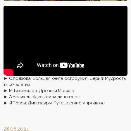
► С.Кодзова: Большая книга остроумия. Серия: Мудрость
тысячелетий
► М.Тихомиров: Древняя Москва
► А.Нелихов: Здесь жили динозавры
► Я.Попов: Динозавры. Путешествие в прошлое
28.06.2024