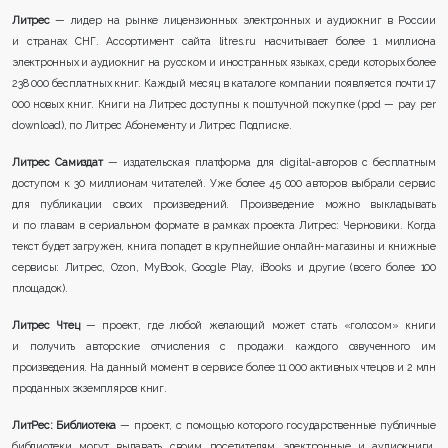
Литрес
— лидер на рынке лицензионных электронных и аудиокниг в России
и странах СНГ. Ассортимент сайта litres.ru насчитывает более 1 миллиона
электронных и аудиокниг на русском и иностранных языках, среди которых более
238 000 бесплатных книг. Каждый месяц в каталоге компании появляется почти 17
000 новых книг. Книги на Литрес доступны к поштучной покупке (ppd — pay per
download), по Литрес Абонементу и Литрес Подписке.
Литрес Самиздат
— издательская платформа для digital-авторов с бесплатным
доступом к 30 миллионам читателей. Уже более 45 000 авторов выбрали сервис
для публикации своих произведений. Произведение можно выкладывать
и по главам в сериальном формате в рамках проекта Литрес: Черновики. Когда
текст будет загружен, книга попадет в крупнейшие онлайн-магазины и книжные
сервисы: Литрес, Ozon, MyBook, Google Play, iBooks и другие (всего более 100
площадок).
Литрес Чтец
— проект, где любой желающий может стать «голосом» книги
и получить авторские отчисления с продажи каждого озвученного им
произведения. На данный момент в сервисе более 11 000 активных чтецов и 2 млн
проданных экземпляров книг.
ЛитРес: Библиотека
— проект, с помощью которого государственные публичные
библиотеки могут выдавать своим посетителям электронные и аудиокниги,