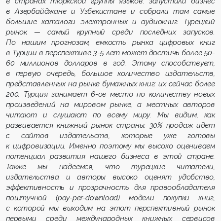
в странах тюркской группы языков: запустили бизнес
в Азербайджане и Узбекистане и собрали там самые
большие каталоги электронных и аудиокниг. Турецкий
рынок — самый крупный среди последних запусков.
По нашим прогнозам, емкость рынка цифровых книг
в Турции в перспективе 3-5 лет может достичь более 50-
60 миллионов долларов в год. Этому способствует,
в первую очередь, большое количество издательств,
представленных на рынке бумажных книг: их сейчас более
200. Турция занимает 6-ое место по количеству новых
произведений на мировом рынке, а местных авторов
читают и слушают по всему миру. Мы видим, как
развивается книжный рынок страны: 30% продаж идет
с сайтов издательств, которые уже готовы
к цифровизации. Именно поэтому мы высоко оцениваем
потенциал развития нашего бизнеса в этой стране.
Также мы надеемся, что турецкие читатели,
издательства и авторы высоко оценят удобство,
эффективность и прозрачность для правообладателя
поштучной (pay-per-download) модели покупки книг,
с которой мы выходим на этот перспективный рынок
первыми среди международных книжных сервисов