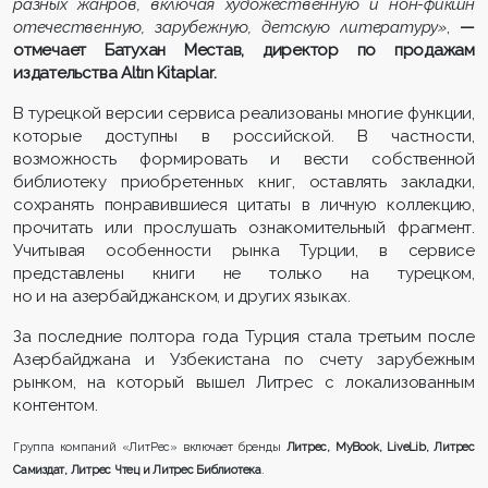
разных жанров, включая художественную и нон-фикшн
отечественную, зарубежную, детскую литературу»
,
—
отмечает Батухан Местав, директор по продажам
издательства Altın Kitaplar.
В турецкой версии сервиса реализованы многие функции,
которые доступны в российской. В частности,
возможность формировать и вести собственной
библиотеку приобретенных книг, оставлять закладки,
сохранять понравившиеся цитаты в личную коллекцию,
прочитать или прослушать ознакомительный фрагмент.
Учитывая особенности рынка Турции, в сервисе
представлены книги не только на турецком,
но и на азербайджанском, и других языках.
За последние полтора года Турция стала третьим после
Азербайджана и Узбекистана по счету зарубежным
рынком, на который вышел Литрес с локализованным
контентом.
Группа компаний «ЛитРес» включает бренды
Литрес, MyBook, LiveLib, Литрес
Самиздат, Литрес Чтец и Литрес Библиотека
.