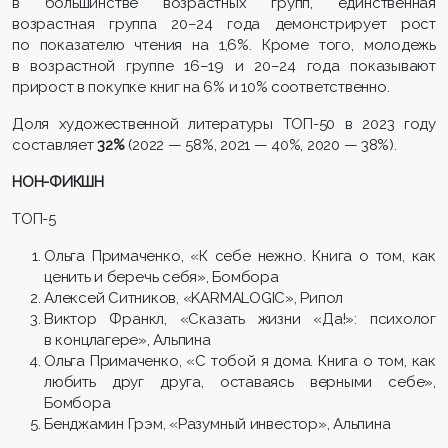
в большинстве возрастных групп, единственная
возрастная группа 20–24 года демонстрирует рост
по показателю чтения на 1,6%. Кроме того, молодежь
в возрастной группе 16–19 и 20–24 года показывают
прирост в покупке книг на 6% и 10% соответственно.
Доля художественной литературы ТОП-50 в 2023 году
составляет
32%
(2022 — 58%, 2021 — 40%, 2020 — 38%).
НОН-ФИКШН
ТОП-5
Ольга Примаченко, «К себе нежно. Книга о том, как
ценить и беречь себя», Бомбора
Алексей Ситников, «KARMALOGIC», Рипол
Виктор Франкл, «Сказать жизни «Да!»: психолог
в концлагере», Альпина
Ольга Примаченко, «С тобой я дома. Книга о том, как
любить друг друга, оставаясь верными себе»,
Бомбора
Бенджамин Грэм, «Разумный инвестор», Альпина