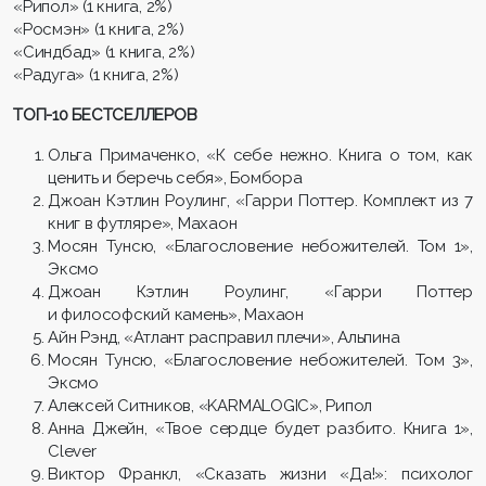
«Рипол» (1 книга, 2%)
«Росмэн» (1 книга, 2%)
«Синдбад» (1 книга, 2%)
«Радуга» (1 книга, 2%)
ТОП-10 БЕСТСЕЛЛЕРОВ
Ольга Примаченко, «К себе нежно. Книга о том, как
ценить и беречь себя», Бомбора
Джоан Кэтлин Роулинг, «Гарри Поттер. Комплект из 7
книг в футляре», Махаон
Мосян Тунсю, «Благословение небожителей. Том 1»,
Эксмо
Джоан Кэтлин Роулинг, «Гарри Поттер
и философский камень», Махаон
Айн Рэнд, «Атлант расправил плечи», Альпина
Мосян Тунсю, «Благословение небожителей. Том 3»,
Эксмо
Алексей Ситников, «KARMALOGIC», Рипол
Анна Джейн, «Твое сердце будет разбито. Книга 1»,
Clever
Виктор Франкл, «Сказать жизни «Да!»: психолог