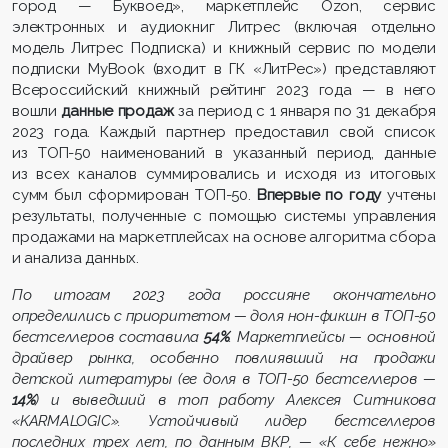
город — Буквоед», маркетплейс Ozon, сервис
электронных и аудиокниг Литрес (включая отдельно
модель Литрес Подписка) и книжный сервис по модели
подписки MyBook (входит в ГК «ЛитРес») представляют
Всероссийский книжный рейтинг 2023 года — в него
вошли
данные продаж
за период с 1 января по 31 декабря
2023 года. Каждый партнер предоставил свой список
из ТОП-50 наименований в указанный период, данные
из всех каналов суммировались и исходя из итоговых
сумм был сформирован ТОП-50.
Впервые по году
учтены
результаты, полученные с помощью системы управления
продажами на маркетплейсах на основе алгоритма сбора
и анализа данных.
По итогам 2023 года россияне окончательно
определились с приоритетом — доля нон-фикшн в ТОП-50
бестселлеров составила
54%
. Маркетплейсы — основной
драйвер рынка, особенно повлиявший на продажи
детской литературы (ее доля в ТОП-50 бестселлеров —
14%
) и выведший в топ работу Алексея Ситникова
«KARMALOGIC». Устойчивый лидер бестселлеров
последних трех лет, по данным ВКР, — «К себе нежно»