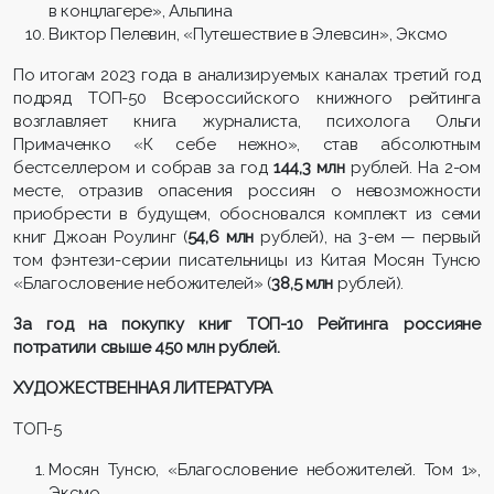
в концлагере», Альпина
Виктор Пелевин, «Путешествие в Элевсин», Эксмо
По итогам 2023 года в анализируемых каналах третий год
подряд ТОП-50 Всероссийского книжного рейтинга
возглавляет книга журналиста, психолога Ольги
Примаченко «К себе нежно», став абсолютным
бестселлером и собрав за год
144,3 млн
рублей. На 2-ом
месте, отразив опасения россиян о невозможности
приобрести в будущем, обосновался комплект из семи
книг Джоан Роулинг (
54,6 млн
рублей), на 3-ем — первый
том фэнтези-серии писательницы из Китая Мосян Тунсю
«Благословение небожителей» (
38,5 млн
рублей).
За год на покупку книг ТОП-10 Рейтинга россияне
потратили свыше 450 млн рублей.
ХУДОЖЕСТВЕННАЯ ЛИТЕРАТУРА
ТОП-5
Мосян Тунсю, «Благословение небожителей. Том 1»,
Эксмо