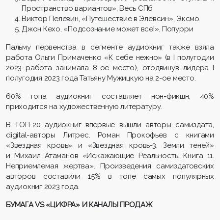
Пространство вариантов», Весь СПб
Виктор Пелевин, «Путешествие в Элевсин», Эксмо
Джон Кехо, «Подсознание может все!», Попурри
Пальму первенства в сегменте аудиокниг также взяла
работа Ольги Примаченко «К себе нежно» (в I полугодии
2023 работа занимала 8-ое место), отодвинув лидера I
полугодия 2023 года Татьяну Мужицкую на 2-ое место.
60% топа аудиокниг составляет нон-фикшн, 40%
приходится на художественную литературу.
В ТОП-20 аудиокниг впервые вышли авторы самиздата,
digital-авторы Литрес. Роман Прокофьев с книгами
«Звездная кровь» и «Звездная кровь-3. Земли теней»
и Михаил Атаманов «Искажающие Реальность. Книга 11.
Неприемлемая жертва». Произведения самиздатовских
авторов составили 15% в топе самых популярных
аудиокниг 2023 года.
БУМАГА VS «ЦИФРА» И КАНАЛЫ ПРОДАЖ