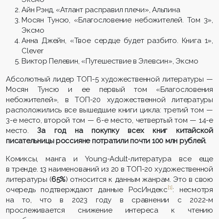
Айн Рэнд, «Атлант расправил плечи», Альпина
Мосян Тунсю, «Благословение небожителей. Том 3»,
Эксмо
Анна Джейн, «Твое сердце будет разбито. Книга 1»,
Clever
Виктор Пелевин, «Путешествие в Элевсин», Эксмо
Абсолютный лидер ТОП-5 художественной литературы —
Мосян Тунсю и ее первый том «Благословения
небожителей», в ТОП-20 художественной литературы
расположились все вышедшие книги цикла: третий том —
3-е место, второй том — 6-е место, четвертый том — 14-е
место.
За год на покупку всех книг китайской
писательницы россияне потратили почти 100 млн рублей.
Комиксы, манга и Young-Adult-литература все еще
в тренде. 13 наименований из 20 в ТОП-20 художественной
литературы (
65%
) относится к данным жанрам. Это в свою
[1]
очередь подтверждают данные РосИндекс
: несмотря
на то, что в 2023 году в сравнении с 2022-м
прослеживается снижение интереса к чтению