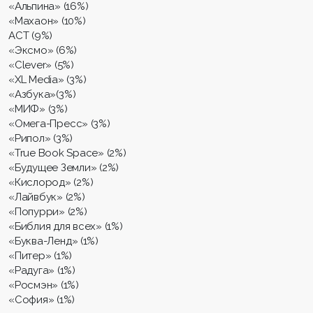
«Альпина» (16%)
«Махаон» (10%)
АСТ (9%)
«Эксмо» (6%)
«Clever» (5%)
«XL Media» (3%)
«Азбука»(3%)
«МИФ» (3%)
«Омега-Пресс» (3%)
«Рипол» (3%)
«True Book Space» (2%)
«Будущее Земли» (2%)
«Кислород» (2%)
«Лайвбук» (2%)
«Попурри» (2%)
«Библия для всех» (1%)
«Буква-Ленд» (1%)
«Питер» (1%)
«Радуга» (1%)
«Росмэн» (1%)
«София» (1%)