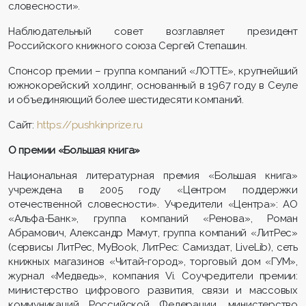
словесности».
Наблюдательный совет возглавляет президент
Российского книжного союза Сергей Степашин.
Спонсор премии – группа компаний «ЛОТТЕ», крупнейший
южнокорейский холдинг, основанный в 1967 году в Сеуле
и объединяющий более шестидесяти компаний.
Сайт:
https://pushkinprize.ru
О премии «Большая книга»
Национальная литературная премия «Большая книга»
учреждена в 2005 году «Центром поддержки
отечественной словесности». Учредители «Центра»: АО
«Альфа-Банк», группа компаний «Ренова», Роман
Абрамович, Александр Мамут, группа компаний «ЛитРес»
(сервисы ЛитРес, MyBook, ЛитРес: Самиздат, LiveLib), сеть
книжных магазинов «Читай-город», торговый дом «ГУМ»,
журнал «Медведь», компания Vi. Соучредители премии:
министерство цифрового развития, связи и массовых
коммуникаций Российской Федерации, министерство