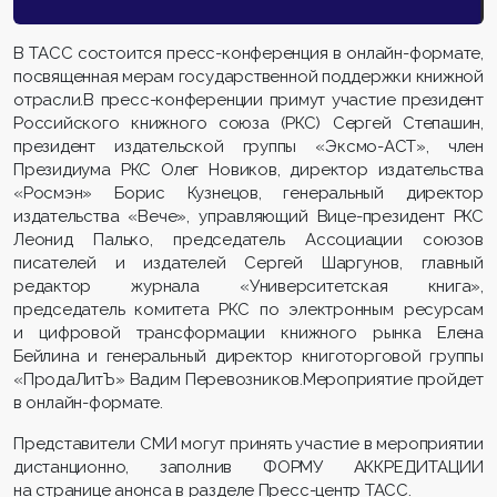
В ТАСС состоится пресс-конференция в онлайн-формате,
посвященная мерам государственной поддержки книжной
отрасли.В пресс-конференции примут участие президент
Российского книжного союза (РКС) Сергей Степашин,
президент издательской группы «Эксмо-АСТ», член
Президиума РКС Олег Новиков, директор издательства
«Росмэн» Борис Кузнецов, генеральный директор
издательства «Вече», управляющий Вице-президент РКС
Леонид Палько, председатель Ассоциации союзов
писателей и издателей Сергей Шаргунов, главный
редактор журнала «Университетская книга»,
председатель комитета РКС по электронным ресурсам
и цифровой трансформации книжного рынка Елена
Бейлина и генеральный директор книготорговой группы
«ПродаЛитЪ» Вадим Перевозников.Мероприятие пройдет
в онлайн-формате.
Представители СМИ могут принять участие в мероприятии
дистанционно, заполнив ФОРМУ АККРЕДИТАЦИИ
на странице анонса в разделе Пресс-центр ТАСС.