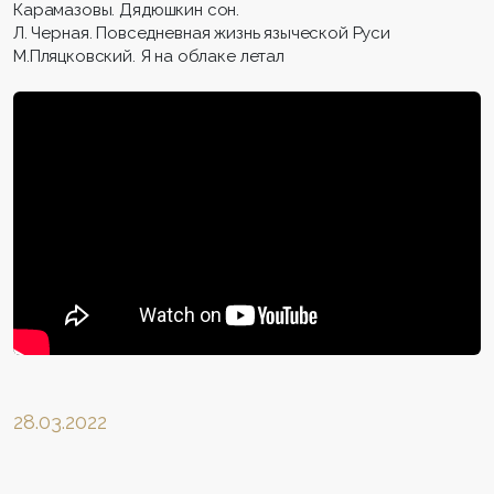
Карамазовы. Дядюшкин сон.
Л. Черная. Повседневная жизнь языческой Руси
М.Пляцковский. Я на облаке летал
28.03.2022