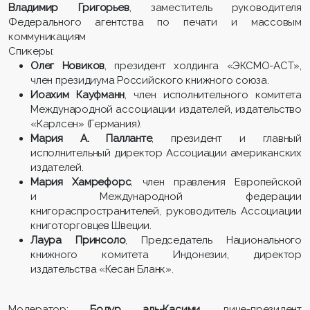
Владимир Григорьев
, заместитель руководителя
Федерального агентства по печати и массовым
коммуникациям
Спикеры:
Олег Новиков
, президент холдинга «ЭКСМО-АСТ»,
член президиума Российского книжного союза.
Иоахим Кауфманн
, член исполнительного комитета
Международной ассоциации издателей, издательство
«Карлсен» (Германия).
Мария А. Палланте
, президент и главный
исполнительный директор Ассоциации американских
издателей.
Мария Хамрефорс
, член правления Европейской
и Международной федерации
книгораспространителей, руководитель Ассоциации
книготорговцев Швеции.
Лаура Принсоло
, Председатель Национального
книжного комитета Индонезии, директор
издательства «Кесан Бланк».
Модератор:
Бодур аль-Касими
, вице-президент