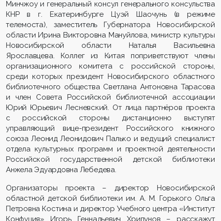
Минчжоу и генеральный консул генерального консульства
КНР в г. Екатеринбурге Цуэй Шаочунь (в режиме
телемоста), заместитель Губернатора Новосибирской
области Ирина Викторовна Мануйлова, министр культуры
Новосибирской области Наталья Васильевна
Ярославцева. Коллег из Китая поприветствуют члены
организационного комитета с российской стороны,
среди которых президент Новосибирского областного
библиотечного общества Светлана Антоновна Тарасова
и член Совета Российской библиотечной ассоциации
Юрий Юрьевич Лесневский. От лица партнёров проекта
с российской стороны дистанционно выступят
управляющий вице-президент Российского книжного
союза Леонид Леонидович Палько и ведущий специалист
отдела культурных программ и проектной деятельности
Российской государственной детской библиотеки
Анжела Эдуардовна Лебедева.
Организаторы проекта – директор Новосибирской
областной детской библиотеки им. А. М. Горького Ольга
Петровна Костина и директор Учебного центра «Институт
Конфуция» Игорь Геннадьевич Хрипунов – расскажут