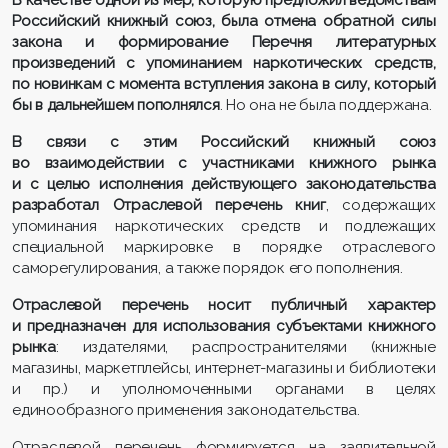
В качестве одной из мер, которую предложил ведомствам
Российский книжный союз, была отмена обратной силы
закона и форми­ро­вание Перечня литературных
произведений с упоми­нанием наркотических средств,
по новинкам с момента вступления закона в силу, который
бы в дальнейшем пополнялся
. Но она не была поддержана.
В связи с этим Российский книжный союз
во взаимодействии с уча­ст­никами книжного рынка
и с целью исполнения действующего законо­дате­льства
разработал Отраслевой перечень книг
, содер­жащих
упоминания наркотических средств и подле­жа­щих
специальной маркировке в порядке отраслевого
саморегулирования, а также порядок его пополнения.
Отраслевой перечень носит публичный характер
и предназначен для использования субъектами книжного
рынка
: издателями, распространителями (книжные
магазины, маркетплейсы, интернет-магазины и библиотеки
и пр.) и уполномоченными органами в целях
единообразного применения законодательства.
Отраслевой перечень формируется на заяви­тель­ной