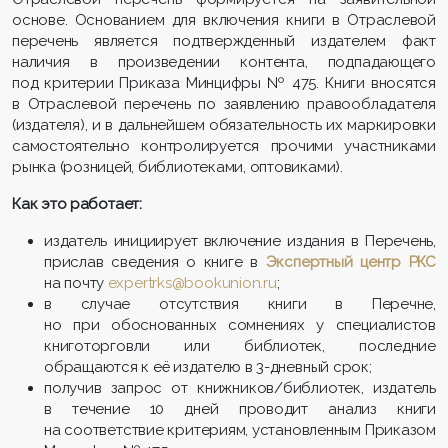
основе. Основанием для включения книги в Отраслевой
перечень является подтвержденный издателем факт
наличия в произведении контента, подпадающего
под критерии Приказа Минцифры № 475. Книги вно­сят­ся
в Отраслевой перечень по заявлению правообладателя
(издателя), и в дальнейшем обязательность их маркировки
самостоятельно контролируется прочими участ­никами
рынка (розницей, библиотеками, оптовиками).
Как это работает:
издатель инициирует включение издания в Перечень,
прислав сведения о книге в
Экспертный центр РКС
на почту
expertrks@bookunion.ru
;
в случае отсутствия книги в Перечне,
но при обоснованных сомнениях у специа­листов
книготорговли или библиотек, последние
обращаются к её издателю в 3-дневный срок;
получив запрос от книжников/библиотек, издатель
в течение 10 дней проводит анализ книги
на соответствие критериям, устано­вленным Приказом