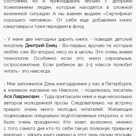
состоянии, но и прикладывать письмо с добрыми
пожеланиями людям, которые находятся в сложной
жизненной ситуации. А мы взамен выдаем «Сертификат
хорошего человека». От себя еще добавляем книги,
канцтовары и тоже передаем в фонд.
- У меня две методики дарить книги, - поведал детский
писатель
Дмитрий Емец
. - Во-первых, вручаю те, которые
люблю сам. Во-вторых, несу их в школы. Это очень живая
технология. Особенно если это книги сериальные,
остросюжетные. Если ребенок во 2-5 классе полюбит
читать - это навсегда.
- Мне запомнился День книгодарения у нас в Петербурге,
в книжном магазине на Невском, - поделилась писатель
Ася Лавринович
. - Туда пригласили меня и еще нескольких
авторов молодежной прозы. Следовательно, на встречу
пришло очень много молодых читателей. Желающие
подписывали специально подготовленные открытки, и это
было очень празднично. Кто знает, возможно, именно
с того самого дня кто-то себе такую полезную привычку
внедрил – дарить книгу именно в этот день своим друзьям,