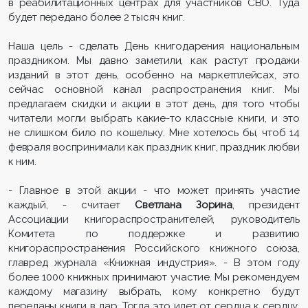
в реабилитационных центрах для участников СВО. Туда
будет передано более 2 тысяч книг.
Наша цель - сделать День книгодарения национальным
праздником. Мы давно заметили, как растут продажи
изданий в этот день, особенно на маркетплейсах, это
сейчас основной канал распространения книг. Мы
предлагаем скидки и акции в этот день, для того чтобы
читатели могли выбрать какие-то классные книги, и это
не слишком било по кошельку. Мне хотелось бы, чтоб 14
февраля воспринимали как праздник книг, праздник любви
к ним.
- Главное в этой акции - что может принять участие
каждый, - считает
Светлана Зорина
, президент
Ассоциации книгораспространителей, руководитель
Комитета по поддержке и развитию
книгораспространения Российского книжного союза,
главред журнала «Книжная индустрия». - В этом году
более 1000 книжных принимают участие. Мы рекомендуем
каждому магазину выбрать, кому конкретно будут
переданы книги в дар. Тогда это идет от сердца к сердцу.