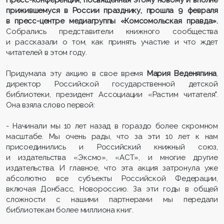
Пресс-конференция, посвященная этому новому и вполне
прижившемуся в России празднику, прошла 9 февраля
в пресс-центре медиагруппы «Комсомольская правда».
Собрались представители книжного сообщества
и рассказали о том, как принять участие и что ждет
читателей в этом году.
Придумала эту акцию в свое время
Мария Веденяпина
,
директор Российской государственной детской
библиотеки, президент Ассоциации «Растим читателя".
Она взяла слово первой:
- Начинали мы 10 лет назад в гораздо более скромном
масштабе. Мы очень рады, что за эти 10 лет к нам
присоединились и Российский книжный союз,
и издательства «Эксмо», «АСТ», и многие другие
издательства. И главное, что эта акция затронула уже
абсолютно все субъекты Российской Федерации,
включая Донбасс, Новороссию. За эти годы в общей
сложности с нашими партнерами мы передали
библиотекам более миллиона книг.