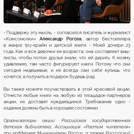
- Поддержу эту мысль, - согласился писатель и журналист
«Комсомолки»
Александр Рогоза
, автор бестселлера
в жанре тру-крайм и детской книги. - Моей дочери 23
года. Как и все девочки ее возраста, она составляет виш-
листы, чтобы потом друзья знали, что ей дарить. К моему
удивлению, там часто фигурируют книги. Потому что они
сегодня недешевые, и не всегда сам себе купишь, что
хочется, а получить в подарок будешь рад.
Вы также можете поучаствовать в этой красивой акции.
Отнести любые книги на любую из площадок-партнеров
акции, их доставят нуждающимся. Требование одно -
издания должны быть в хорошем состоянии.
Организаторы акции: Российская государственная
детская библиотека, Ассоциация «Растим читателя»
при поддержке Минкультуры России, а также Российский