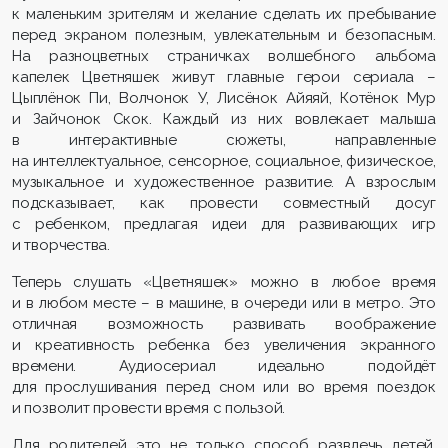
к маленьким зрителям и желание сделать их пребывание
перед экраном полезным, увлекательным и безопасным.
На разноцветных страничках волшебного альбома
капелек Цветняшек живут главные герои сериала –
Цыплёнок Пи, Волчонок У, Лисёнок Айяяй, Котёнок Мур
и Зайчонок Скок. Каждый из них вовлекает малыша
в интерактивные сюжеты, направленные
на интеллектуальное, сенсорное, социальное, физическое,
музыкальное и художественное развитие. А взрослым
подсказывает, как провести совместный досуг
с ребенком, предлагая идеи для развивающих игр
и творчества.
Теперь слушать «Цветняшек» можно в любое время
и в любом месте – в машине, в очереди или в метро. Это
отличная возможность развивать воображение
и креативность ребенка без увеличения экранного
времени. Аудиосериал идеально подойдёт
для прослушивания перед сном или во время поездок
и позволит провести время с пользой.
Для родителей это не только способ развлечь детей,