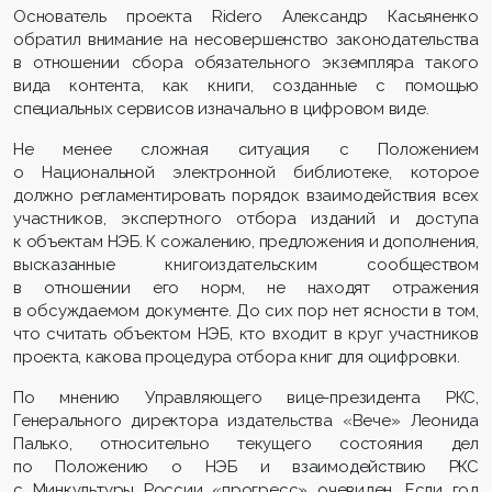
Основатель проекта
Ridero
Александр Касьяненко
обратил внимание на несовершенство законодательства
в отношении сбора обязательного экземпляра такого
вида контента, как книги, созданные с помощью
специальных сервисов изначально в цифровом виде.
Не менее сложная ситуация с Положением
о Национальной электронной библиотеке, которое
должно регламентировать порядок взаимодействия всех
участников, экспертного отбора изданий и доступа
к объектам НЭБ. К сожалению, предложения и дополнения,
высказанные книгоиздательским сообществом
в отношении его норм, не находят отражения
в обсуждаемом документе. До сих пор нет ясности в том,
что считать объектом НЭБ, кто входит в круг участников
проекта, какова процедура отбора книг для оцифровки.
По мнению Управляющего вице-президента РКС,
Генерального директора издательства «Вече» Леонида
Палько, относительно текущего состояния дел
по Положению о НЭБ и взаимодействию РКС
с Минкультуры России «прогресс» очевиден. Если год