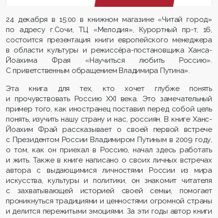
24 декабря в 15:00 в книжном магазине «Читай город»
по адресу г.Сочи, ТЦ «Мелодия», Курортный пр-т, 16,
состоится презентация книги европейского менеджера
в области культуры и режиссёра-постановщика Ханса-
Йоахима Фрая «Научиться любить Россию».
С приветственным обращением Владимира Путина».
Эта книга для тех, кто хочет глубже понять
и прочувствовать Россию XXI века. Это замечательный
пример того, как иностранец поставил перед собой цель
понять, изучить нашу страну и нас, россиян. В книге Ханс-
Йоахим Фрай рассказывает о своей первой встрече
с Президентом России Владимиром Путиным в 2009 году,
о том, как он приехал в Россию, начал здесь работать
и жить. Также в книге написано о своих личных встречах
автора с выдающимися личностями России из мира
искусства, культуры и политики, он знакомит читателя
с захватывающей историей своей семьи, помогает
проникнуться традициями и ценностями огромной страны
и делится пережитыми эмоциями. За эти годы автор книги