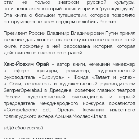
стал не только знатоком русской культуры,
но и человеком, который понял и принял “русскую душу”.
Эта книга о большом путешествии, которое позволило
автору искренне, всем сердцем полюбить Россию.
Президент России Владимир Владимирович Путин принял
решение дать личное теплое вступительное слово к этой
книге, поскольку в ней рассказана история, которая
действительно связана со страной.
Ханс-Йоахим Фрай
– автор книги, немецкий менеджер
в сфере культуры, режиссёр, художественный
руководитель «Сириуса» - Фонда «Талант и успех»
в Сочи, основатель и художественный руководителем
SemperOperaball в Дрездене, советник главных театров
России, художественный руководитель и первый
председатель международного конкурса вокалистов
«Competizione dell' Opera». Племянник известного
голливудского актера Армина Мюллер-Шталя.
14.30 сбор гостей