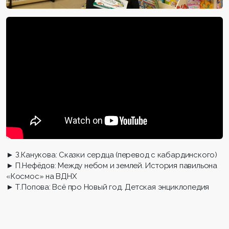
► З.Канукова: Сказки сердца (перевод с кабардинского)
► П.Нефёдов: Между небом и землей. История павильона
«Космос» на ВДНХ
► Т.Попова: Всё про Новый год. Детская энциклопедия