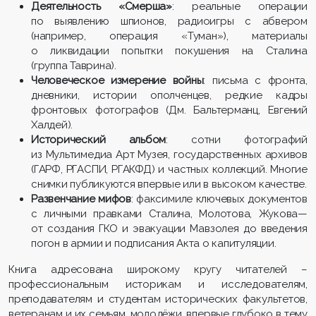
Деятельность «Смерша»
: реальные операции
по выявлению шпионов, радиоигры с абвером
(например, операция «Туман»), материалы
о ликвидации попытки покушения на Сталина
(группа Таврина).
Человеческое измерение войны
: письма с фронта,
дневники, истории ополченцев, редкие кадры
фронтовых фотографов (Дм. Бальтерманц, Евгений
Халдей).
Исторический альбом
: сотни фотографий
из Мультимедиа Арт Музея, государственных архивов
(ГАРФ, РГАСПИ, РГАКФД) и частных коллекций. Многие
снимки публикуются впервые или в высоком качестве.
Развенчание мифов
: факсимиле ключевых документов
с личными правками Сталина, Молотова, Жукова—
от создания ГКО и эвакуации Мавзолея до введения
погон в армии и подписания Акта о капитуляции.
Книга адресована широкому кругу читателей –
профессиональным историкам и исследователям,
преподавателям и студентам исторических факультетов,
ветеранам и их семьям, молодёжи, впервые глубоко в тему