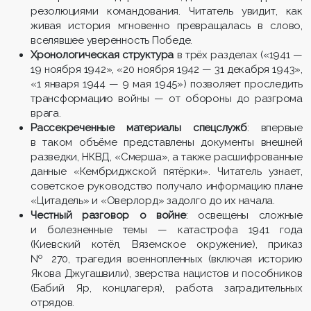
резолюциями командования. Читатель увидит, как
живая история мгновенно превращалась в слово,
вселявшее уверенность Победе.
Хронологическая структура
в трёх разделах («1941 —
19 ноября 1942», «20 ноября 1942 — 31 декабря 1943»,
«1 января 1944 — 9 мая 1945») позволяет проследить
трансформацию войны — от обороны до разгрома
врага.
Рассекреченные материалы спецслужб
: впервые
в таком объёме представлены документы внешней
разведки, НКВД, «Смерша», а также расшифрованные
данные «Кембриджской пятёрки». Читатель узнает,
советское руководство получало информацию плане
«Цитадель» и «Оверлорд» задолго до их начала.
Честный разговор о войне
: освещены сложные
и болезненные темы — катастрофа 1941 года
(Киевский котёл, Вяземское окружение), приказ
№ 270, трагедия военнопленных (включая историю
Якова Джугашвили), зверства нацистов и пособников
(Бабий Яр, концлагеря), работа заградительных
отрядов.