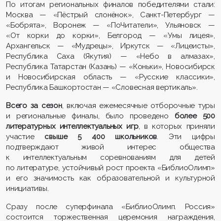
По итогам региональных финалов победителями стали:
Москва — «Пёстрый слонёнок», Санкт-Петербург —
«Бобрята», Воронеж — «ПоЧитатели», Ульяновск —
«От корки до корки», Белгород — «Умы лицея»,
Архангельск — «Мудрецы», Иркутск — «Лицеисты»,
Республика Саха (Якутия) — «Небо в алмазах»,
Республика Татарстан (Казань) — «Коньки», Новосибирск
и Новосибирская область — «Русские классики»,
Республика Башкортостан — «Словесная вертикаль».
Всего за сезон
, включая ежемесячные отборочные туры
и региональные финалы, было проведено
более 500
литературных интеллектуальных игр
, в которых приняли
участие
свыше 5 400 школьников
. Эти цифры
подтверждают живой интерес общества
к интеллектуальным соревнованиям для детей
по литературе, устойчивый рост проекта «БиблиоОлимп»
и его значимость как обра­зовательной и культурной
инициативы.
Сразу после суперфинала «БиблиоОлимп. Россия»
состоится торжественная церемония награждения,