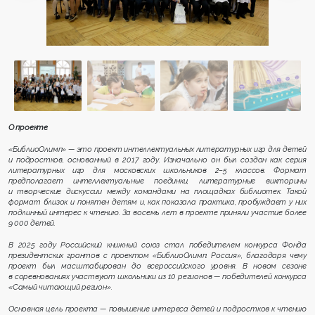
О проекте
«БиблиоОлимп» — это проект интеллектуальных литературных игр для детей
и подростков, основанный в 2017 году. Изначально он был создан как серия
литературных игр для московских школьников 2–5 классов. Формат
предполагает интеллектуальные поединки, литературные викторины
и творческие дискуссии между командами на площадках библиотек. Такой
формат близок и понятен детям и, как показала практика, пробуждает у них
подлинный интерес к чтению. За восемь лет в проекте приняли участие более
9 000 детей.
В 2025 году Российский книжный союз стал победителем конкурса Фонда
президентских грантов с проектом «БиблиоОлимп. Россия», благодаря чему
проект был масштабирован до всероссийского уровня. В новом сезоне
в соревнованиях участвуют школьники из 10 регионов — победителей конкурса
«Самый читающий регион».
Основная цель проекта — повышение интереса детей и подростков к чтению