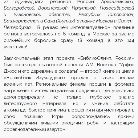
из одиннадцати регионов России:
Архангельской,
Белгородской, Воронежской, Иркутской, Новосибирской
и Ульяновской областей, Республик Татарстан,
Башкортостан и Саха (Якутия), а также Москвы и Санкт-
Петербурга.
В решающем интеллектуальном поединке
региона встречалось по 6 команд, в Москве за звание
сильнейших боролись сразу 18 команд, а это 144
участника!
Заключительный этап проекта «БиблиоОлимп. Россия»
был посвящён сказочной повести А.М. Волкова “Урфин
Джюс и его деревянные солдаты” — второй книге из цикла
«Волшебник Изумрудного города», а также песням
военных лет. Региональные финалы прошли в формате
напряженных интеллектуальных поединков, где участники
демонстрировали не только глубокое знание
литературного материала, но и умение работать
в команде, быстро принимать решения и аргументировать
свою позицию. Игры сопровождались яркими
обсуждениями, живыми эмоциями ребят и настоящим
соревновательным азартом.