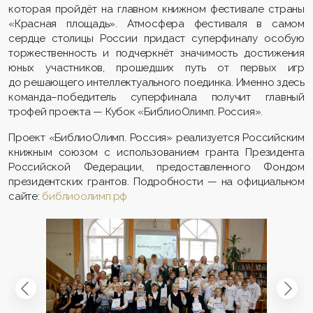
которая пройдёт на главном книжном фестивале страны
«Красная площадь». Атмосфера фестиваля в самом
сердце столицы России придаст суперфиналу особую
торжественность и подчеркнёт значимость достижения
юных участников, прошедших путь от первых игр
до решающего интеллектуального поединка. Именно здесь
команда–победитель суперфинала получит главный
трофей проекта — Кубок «БиблиоОлимп. Россия».
Проект «БиблиоОлимп. Россия» реализуется Российским
книжным союзом с исполь­зованием гранта Президента
Российской Феде­рации, предоставленного Фондом
президентских грантов. Подробности — на официальном
сайте:
библиоолимп.рф