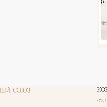
КО
+7(9