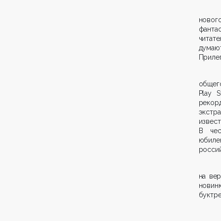
новог
фанта
читат
думают
Прилеп
общего
Play 
реко
экстр
извест
В чес
юбиле
россий
на вер
новинк
буктре