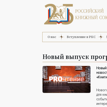
О нас
Вступление в РКС
Новый выпуск прог
Новый
новос
«Книги
Новог
для кн
событ
интере