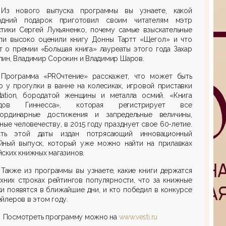
Из нового выпуска программы вы узнаете, какой
одний подарок приготовил своим читателям мэтр
стики Сергей Лукьяненко, почему самые взыскательные
ели высоко оценили книгу Донны Тартт «Щегол» и что
 о премии «Большая книга» лауреаты этого года Захар
ин, Владимир Сорокин и Владимир Шаров.
Программа «PROчтение» расскажет, что может быть
 у прогулки в ванне на колесиках, игровой приставки
Station, бородатой женщины и металла осмий. «Книга
рдов Гиннесса», которая регистрирует все
аординарные достижения и запредельные величины,
ные человечеству, в 2015 году празднует свое 60-летие.
ть этой даты издан потрясающий инновационный
йный выпуск, который уже можно найти на прилавках
ских книжных магазинов.
Также из программы вы узнаете, какие книги держатся
хних строках рейтингов популярности, что за
книжные
и появятся в ближайшие дни, и кто победил в конкурсе
йлеров в этом году.
Посмотреть программу можно на
www.vesti.ru