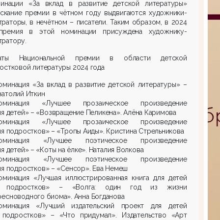
инации «За вклад в развитие детской литературы»
искание премии в чётном году выдвигаются художники-
раторы, в нечётном – писатели. Таким образом, в 2024
премия в этой номинации присуждена художнику-
тратору.
еаты Национальной премии в области детской
остковой литературы 2024 года
оминация «За вклад в развитие детской литературы» –
натолий Иткин
оминация «Лучшее прозаическое произведение
ля детей» – «Возвращение Пеликена». Алёна Каримова
оминация «Лучшее прозаическое произведение
ля подростков» – «Тропы Аиды». Кристина Стрельникова
оминация «Лучшее поэтическое произведение
ля детей» – «Коты на ёлке». Наталия Волкова
оминация «Лучшее поэтическое произведение
ля подростков» – «Сенсор». Ева Немеш
оминация «Лучшая иллюстрированная книга для детей
 подростков» – «Волга: один год из жизни
ресноводного биома». Анна Богданова
оминация «Лучший издательский проект для детей
 подростков» – «Что придумал». Издательство «Арт