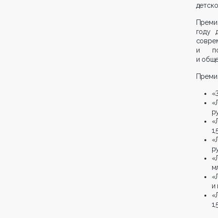
детско
Преми
году 
совр
и по
и обще
Премия
«
«
ру
«
1,
«
ру
«
мл
«
и 
«
1,