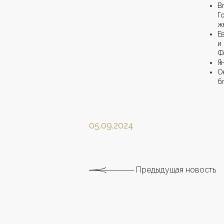
В
Г
ж
Е
и
Ф
Я
О
б
05.09.2024
Предыдущая новость