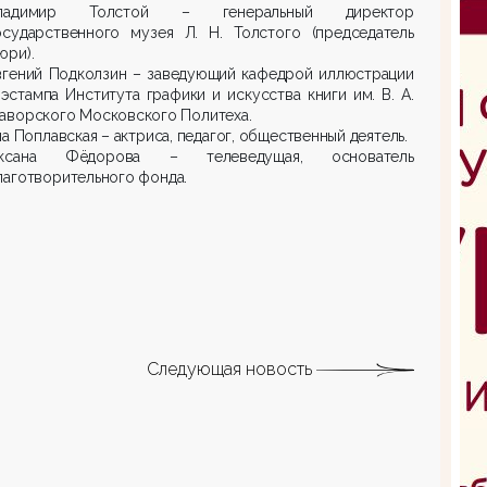
ладимир Толстой – генеральный директор
осударственного музея Л. Н. Толстого (председатель
юри).
вгений Подколзин – заведующий кафедрой иллюстрации
 эстампа Института графики и искусства книги им. В. А.
аворского Московского Политеха.
на Поплавская – актриса, педагог, общественный деятель.
ксана Фёдорова – телеведущая, основатель
лаготворительного фонда.
Следующая новость