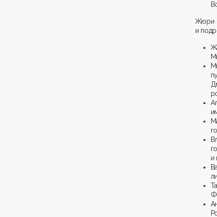
В
Жюри
и подр
Ж
М
М
п
Д
р
А
и
М
г
В
г
и
В
л
Т
Ф
А
Р