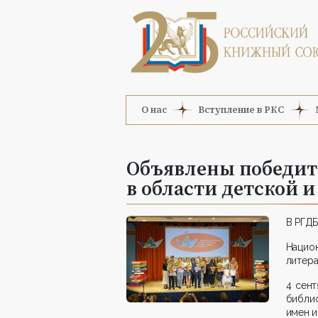
О нас
Вступление в РКС
Объявлены победит
в области детской 
В РГДБ
Нацио
литера
4 сент
библи
имен и