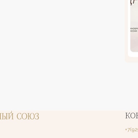
КО
+7(9