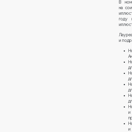
В ном
на со
иллюст
году 
иллюс
Лаур
и подр
Н
А
Н
д
Н
д
Н
д
Н
д
Н
и
п
Н
и