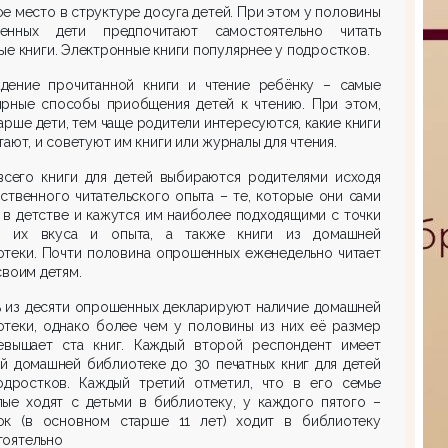
е место в структуре досуга детей. При этом у половины
енных дети предпочитают самостоятельно читать
ые книги. Электронные книги популярнее у подростков.
дение прочитанной книги и чтение ребёнку – самые
ярные способы приобщения детей к чтению. При этом,
арше дети, тем чаще родители интересуются, какие книги
тают, и советуют им книги или журналы для чтения.
всего книги для детей выбираются родителями исходя
ственного читательского опыта – те, которые они сами
 в детстве и кажутся им наиболее подходящими с точки
я их вкуса и опыта, а также книги из домашней
отеки. Почти половина опрошенных еженедельно читает
своим детям.
ь из десяти опрошенных декларируют наличие домашней
отеки, однако более чем у половины из них её размер
евышает ста книг. Каждый второй респондент имеет
й домашней библиотеке до 30 печатных книг для детей
одростков. Каждый третий отметил, что в его семье
лые ходят с детьми в библиотеку, у каждого пятого –
ок (в основном старше 11 лет) ходит в библиотеку
тоятельно