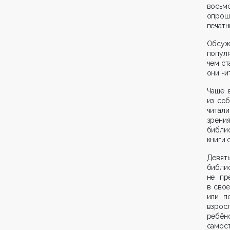
восьмо
опрош
печатн
Обсуж
попул
чем ст
они чи
Чаще 
из соб
читали
зрени
библи
книги 
Девят
библи
не пр
в свое
или п
взрос
ребён
самос