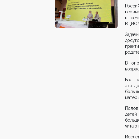
Россий
первые
в сем
ВЦИОМ 
Задач
досуг
практ
родите
В опр
возрас
Больши
это до
больш
матер
Полови
детей 
больше
читают
Иссле