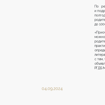
По ре
и подр
полго
родит
до 100
«Приоб
можно
родите
практ
опреде
литер
с тем,
объяв
РГДБ М
04.09.2024