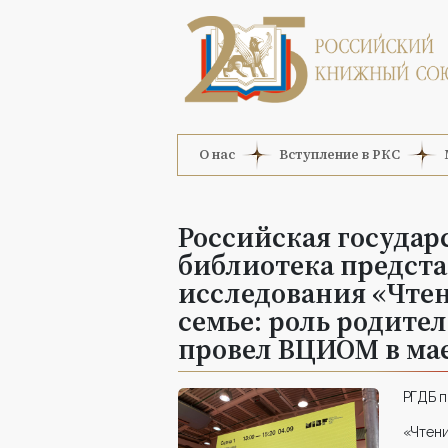
О нас
Вступление в РКС
Российская государ
библиотека предста
исследования «Чтен
семье: роль родител
провел ВЦИОМ в мае-
РГДБ п
«Чтени