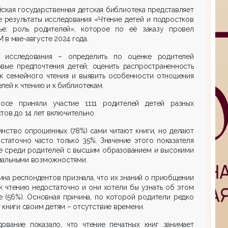
ская государственная детская библиотека представляет
 результаты исследования «Чтение детей и подростков
ье: роль родителей», которое по её заказу провел
в мае-августе 2024 года.
и исследования – определить по оценке родителей
овые предпочтения детей, оценить распространенность
ик семейного чтения и выявить особенности отношения
лей к чтению и к библиотекам.
осе приняли участие 1111 родителей детей разных
тов до 14 лет включительно.
нство опрошенных (78%) сами читают книги, но делают
статочно часто только 35%. Значение этого показателя
е среди родителей с высшим образованием и высокими
иальными возможностями.
на респондентов признала, что их знаний о приобщении
к чтению недостаточно и они хотели бы узнать об этом
 (56%). Основная причина, по которой родители редко
 книги своим детям – отсутствие времени.
дование показало, что чтение печатных книг занимает