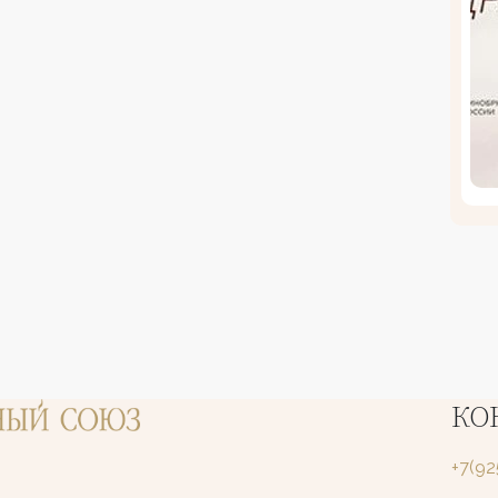
КО
+7(9