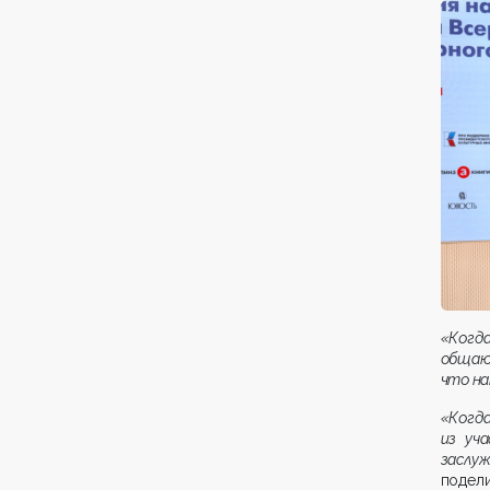
«Когд
общаю
что на
«Когд
из уч
заслуж
подел