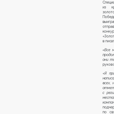
Специ
из к
золот
Побед
выигр
отправ
конк
«Золот
в
писа
«Все 
продо
они т
руков
«
Я пр
написа
всех,
отмет
с рег
места
компа
подче
по св