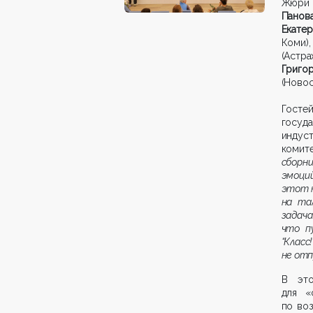
Жюри 
Панов
Екате
Коми)
(Астра
Григо
(Новос
Госте
госуд
индус
комит
сборни
эмоций
этот 
на та
задача
что п
“Клас
не отп
В это
для «
по воз