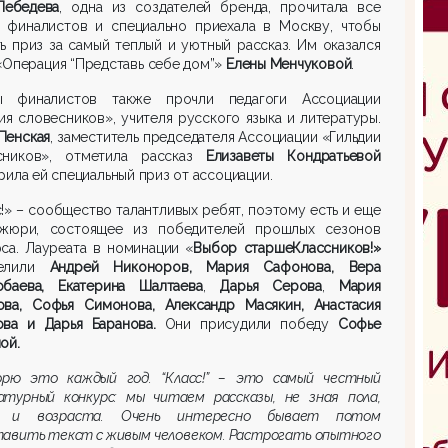
Лебедева
, одна из создателей бренда, прочитала все
ы финалистов и специально приехала в Москву, чтобы
ь приз за самый теплый и уютный рассказ. Им оказался
«Операция “Представь себе дом”»
Елены Менчуковой
.
ы финалистов также прочли педагоги Ассоциации
ия словесников», учителя русского языка и литературы.
Пенская
, заместитель председателя Ассоциации «Гильдии
сников», отметила рассказ
Елизаветы Кондратьевой
рила ей специальный приз от ассоциации.
!» – сообщество талантливых ребят, поэтому есть и еще
жюри, состоящее из победителей прошлых сезонов
са. Лауреата в номинации «
Выбор старшеКлассников!»
делили
Андрей Никоноров, Мария Сафонова, Вера
обаева, Екатерина Шалтаева
,
Дарья Серова
,
Мария
ова, Софья Симонова, Александр Масякин, Анастасия
ова и Дарья Баранова.
Они присудили победу
Софье
ой.
рю это каждый год. “Класс!” – это самый честный
атурный конкурс: мы читаем рассказы
,
не зная пола,
и и возраста. Очень интересно бывает потом
тавить текст с живым человеком. Растрогать опытного