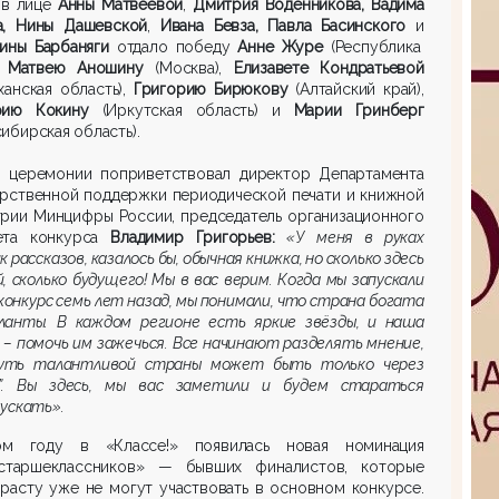
в лице
Анны Матвеевой
,
Дмитрия Воденникова, Вадима
а, Нины Дашевской
,
Ивана Бевза, Павла Басинского
и
рины Барбаняги
отдало победу
Анне Журе
(Республика
,
Матвею Аношину
(Москва),
Елизавете Кондратьевой
ханская область),
Григорию Бирюкову
(Алтайский край),
рию Кокину
(Иркутская область) и
Марии Гринберг
ибирская область).
й церемонии поприветствовал директор Департамента
арственной поддержки периодической печати и книжной
трии Минцифры России, председатель организационного
ета конкурса
Владимир Григорьев:
«У меня в руках
к рассказов, казалось бы, обычная книжка, но сколько здесь
, сколько будущего! Мы в вас верим. Когда мы запускали
конкурс
семь
лет назад, мы понимали, что страна богата
ланты. В каждом регионе есть яркие звёзды, и наша
 – помочь им зажечься. Все начинают разделять мнение,
уть талантливой страны может быть только через
с!”. Вы здесь, мы вас заметили и будем стараться
ускать».
м году в «Классе!» появилась новая номинация
старшеклассников» — бывших финалистов, которые
расту уже не могут участвовать в основном конкурсе.