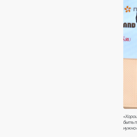
«Хоро
быть п
нужно 