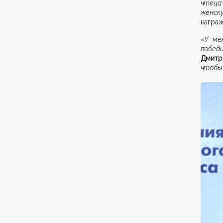
чтеца
женску
награ
«У ме
побед
Дмитр
чтобы 