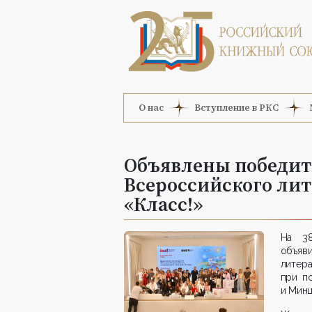
О нас
Вступление в РКС
Объявлены победите
Всероссийского лит
«Класс!»
На 38
объяв
литер
при п
и Мин