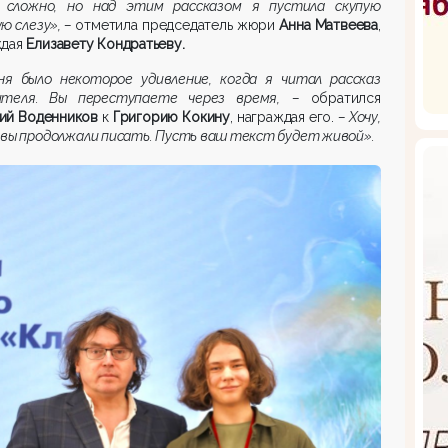
 сложно, но над этим рассказом я пустила скупую
ю слезу», –
отметила председатель жюри
Анна Матвеева
,
ждая
Елизавету Кондратьеву.
ня было некоторое удивление, когда я читал рассказ
ителя. Вы переступаете через время,
–
обратился
ий Воденников
к
Григорию Кокину
, награждая его.
– Хочу,
вы продолжали писать. Пусть ваш текст будет живой».