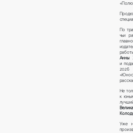
«Полюс
Прод
специ
По тр
чьи р
главн
издат
работ
Анны 
и под
2026 
«Юнос
расска
Не то
к юны
лучший
Велик
Колод
Уже н
произ