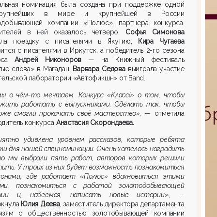
альная номинация была создана при поддержке одной
рупнейших в мире и крупнейшей в России
одобывающей компании «Полюс», партнера конкурса.
ителей в ней оказалось четверо.
Софья Симонова
ала поездку с писателями в Якутию,
Кира Чугаева
ится с писателями в Иркутск, а победитель 2-го сезона
урса
Андрей Никоноров
—
на Книжный фестиваль
ые слова» в Магадан.
Варвара Седова
выиграла участие
тельской лаборатории «Автофикшн» от Band.
мы о чём-то мечтаем. Конкурс «Класс!» о том, чтобы
лжить работать с выпускниками. Сделать
так
, чтобы
оже смогли прокачать своё мастерство»,
—
отметила
одитель конкурса
Анастасия Скорондаева.
иятно удивлена уровнем рассказов, которые ребята
ли для нашей спецноминации. Очень хотелось наградить
 но мы выбрали пять работ, авторов которых решили
ить. У троих из них будет возможность познакомиться
ионами, где работает «Полюс» вдохновиться этими
ми, познакомиться с работой золотодобывающей
нии и, надеемся, написать новые истории
», —
ркнула
Юлия Деева
, заместитель директора департамента
язям с общественностью золотобывающей компании