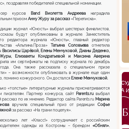
», поздравляя победителей специальной номинации.
юсер курсов
Band Виолетта Андреева
наградила
альным призом
Анну Журу за рассказ
«Переписка».
адиции журнал «Юность» выбрал шестерых финалистов,
ассказы будут опубликованы в журнале. Заместитель
ого редактора журнала «Юность», главный редактор
ельства «Альпина.Проза»
Татьяна Соловьева
отметила
ы
Василисы Царёвой, Елены Менчуковой, Дианы Деденко,
Журы, Елизаветы Кондратьевой и Максима Аверина
арила им сертификаты на подписку журнала по декабрь
года. Она также рассказала о специальном призе
ти» – возможности опубликовать в журнале еще один
з, помимо конкурсного. Он достался
Елене Менчуковой.
лько «толстые» литературные журналы присматриваются
м писателям. Партнер конкурса, сайт
Parents.ru
выбрал
 рассказ по их мнению. Редактор сайта Parents.ru
Марина
анова
вручила специальный приз от редакции
Софье
яжной
за рассказ «На грани поцелуя».
есколько лет «Класс!» сотрудничает с российским
водителем одежды из Костромы – брендом
«Обнял».