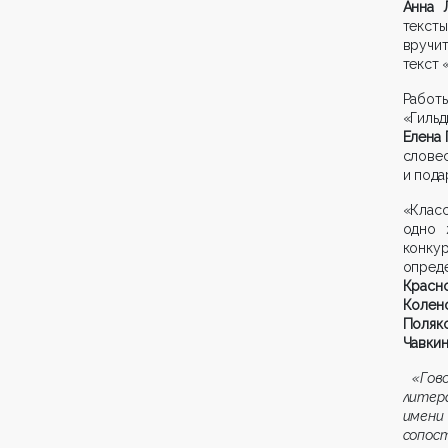
Анна 
текст
вручит
текст 
Работ
«Гильд
Елена 
слове
и пода
«Класс
одно 
конкур
опре
Красн
Колен
Поляк
Чавкин
«Гово
литер
имен
сопос