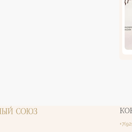
КО
+7(9