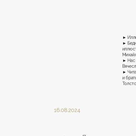
► Илл
► Бед
иллюст
Михай
► Нас 
Вячесл
► Чита
и брат
Толсто
16.08.2024