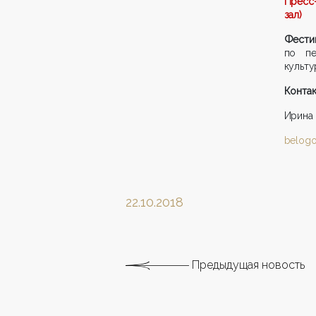
Пресс-
зал)
Фести
по пе
культу
Контак
Ирина
belogo
22.10.2018
Предыдущая новость