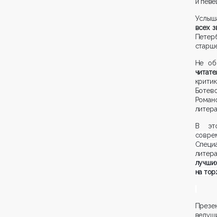
и пев
Услыш
всех з
Пете
старше
Не об
читат
крити
Ботев
Роман
литера
В эт
совре
Специ
литера
лучш
на тор
Презен
ведущ