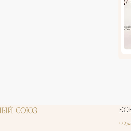
КО
+7(9