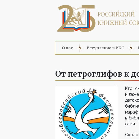
О нас
Вступление в РКС
От петроглифов к 
Кто ск
и даже
детск
библ
мараф
в библ
сами.
Окол