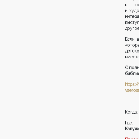
в тво
и худо
интер
высту
другое
Если 
«отор
детско
вместе
С полн
библио
https:
vseross
Когда:
Где
Калужс