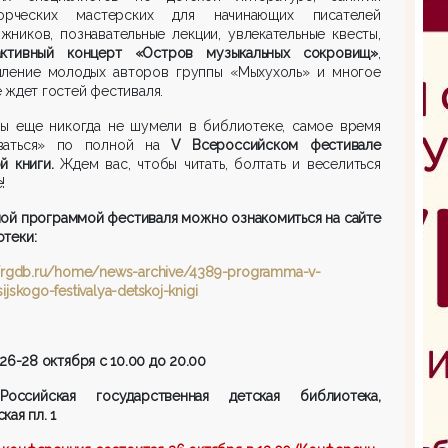
рческих мастерских для начинающих писателей
жников, познавательные лекции, увлекательные квесты,
активный концерт «Остров музыкальных сокровищ»
,
пление молодых авторов группы «Мыхухоль» и многое
 ждет гостей фестиваля.
вы еще никогда не шумели в библиотеке, самое время
ваться» по полной на
V
Всероссийском фестивале
й книги.
Ждем вас, чтобы читать, болтать и веселиться
!
ой программой фестиваля можно ознакомиться на сайте
теки:
//rgdb.ru/home/news-archive/4389-programma-v-
ijskogo-festivalya-detskoj-knigi
26-28 октября с 10.00 до 20.00
:
Российская государственная детская библиотека,
кая пл. 1