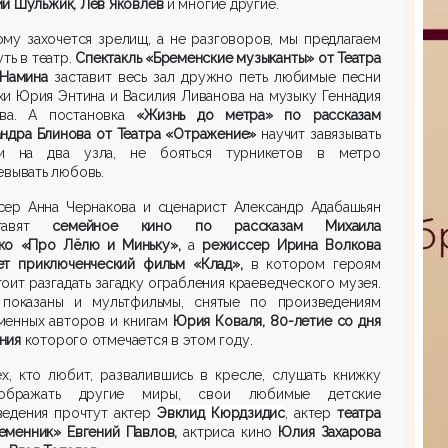
й Шульжик, Лев Яковлев
и многие другие.
ому захочется зрелищ, а не разговоров, мы предлагаем
уть в театр.
Спектакль «Бременские музыканты» от Театра
 Намина
заставит весь зал дружно петь любимые песни
хи Юрия Энтина и Василия Ливанова на музыку Геннадия
ова. А постановка
«Жизнь до метра» по рассказам
андра Блинова от Театра «Отражение»
научит
завязывать
и на два узла, не бояться турникетов в метро
евывать любовь.
сер Анна Чернакова и сценарист Александр Адабашьян
ставят
семейное кино по рассказам Михаила
ко «Про Лёлю и Миньку»,
а
режиссер Ирина Волкова
ет приключенческий фильм «Клад»,
в котором героям
оит разгадать загадку ограбления краеведческого музея.
 показаны и мультфильмы, снятые по произведениям
менных авторов и книгам
Юрия Коваля, 80-летие со дня
ния
которого отмечается в этом году.
х, кто любит, развалившись в кресле, слушать книжку
ображать другие миры, свои любимые детские
ведения прочтут актер
Эвклид Кюрдзидис
, актер
театра
еменник»
Евгений Павлов,
актриса кино
Юлия Захарова