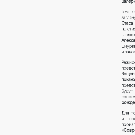
Валери
Тем, к
заглян
Стаса
на сти
Гладк
Алекс
шнурк
и заво
Режис
пред
Зощен
покаж
предст
Будут
совре
рожде
Для те
и во
произ
«Совр