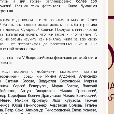
атуры, а для гостей запланировано
более 100
риятий
. Главная тема фестиваля -
Книга бумажная
тронная
.
ляться с драконом или отправиться в мир китайских
? Узнать, как человек может использовать бактерии или
дать легенды Сухаревой башни? Послушать пингвиновый
ли попытаться понять, что же такое – «политика»? И,
о, не забыть изучить, как менялась книга за всю свою
ию – от петроглифов до электронных книг и книг
лненной реальностью.
ь и зевать
на
V
Всероссийском фестивале детской книги
некогда.
 ждут встречи с любимыми писателями, поэтами
еводчиками, среди них
Римма Алдонина, Александр
в, Евгения Басова, Владислав Бахревский, Марина
ицкая, Сергей Белорусец, Мария Ботева, Валерий
бойников, Артур Гиваргизов, Михаил Грозовский,
ндр Дорофеев, Ксения Драгунская, Михаил Есеновский,
Ильин, Максим Кронгауз, Лада Кутузова, Герман
ников, Юрий Нечипоренко, Анастасия Орлова, Татьяна
а, Петр Сохо, Александр Тимофеевский, Елена Усачева,