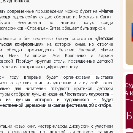
ец
Влад Топалов
.
ать современные произведения можно будет на
«Матче
везд»
: здесь сойдутся две сборные из Москвы и Санкт-
рбурга Чемпионата по чтению вслух среди
классников «Страница». Битва обещает быть жаркой.
ойдется и без серьезных бесед: состоится
«Детская
ельская конференция»
, на которой юные, но строгие
ки обсудят произведения Евгении Басовой, Марии
ой, Нины Дашевской, Аси Кравченко и Ларисы
овской. Пройдут круглые столы, посвященные детской
туре и иллюстрации в цифровую эпоху.
ом году впервые будет
организована выставка
менных детских книг, выпущенных в 2017-2018 годах.
ально для читателей
пятьдесят критиков детской
туры отобрали лучшие издания.
Чествовать лауреатов –
их из лучших авторов и художников – будут
жественной церемонии закрытия фестиваля, 28 октября.
тации новых книг, мастер-классы, дискуссии с участием
их специалистов по детской литературе, занятия