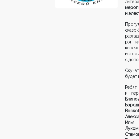
литер
мероп
и элек
Прогу
сказок
разга
рэп и
конечн
истор
с допо
Скучат
будет 
Ребят
и пер
Блино
Бород
Воско
Алекса
Илья 
Луком
Стамов