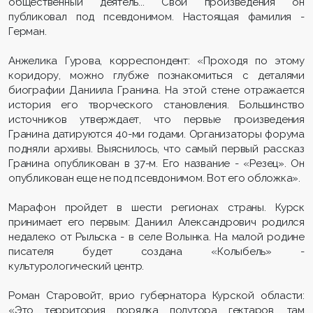
общественный деятель... Свои произведения он
публиковал под псевдонимом. Настоящая фамилия -
Герман.
Анжелика Гурова, корреспондент: «Проходя по этому
коридору, можно глубже познакомиться с деталями
биографии Даниила Гранина. На этой стене отражается
история его творческого становления. Большинство
источников утверждает, что первые произведения
Гранина датируются 40-ми годами. Организаторы форума
подняли архивы. Выяснилось, что самый первый рассказ
Гранина опубликован в 37-м. Его название - «Резец». Он
опубликован еще не под псевдонимом. Вот его обложка».
Марафон пройдет в шести регионах страны. Курск
принимает его первым: Даниил Александрович родился
недалеко от Рыльска - в селе Волынка. На малой родине
писателя будет создана «Колыбель» -
культурологический центр.
Роман Старовойт, врио губернатора Курской области:
«Это территория порядка полутора гектаров, там