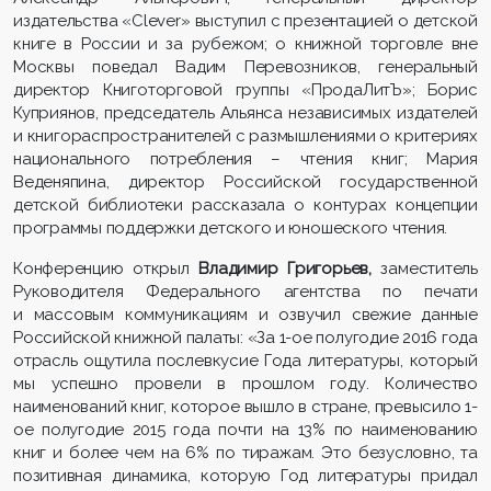
издательства «Clever» выступил с презентацией о детской
книге в России и за рубежом; о книжной торговле вне
Москвы поведал Вадим Перевозников, генеральный
директор Книготорговой группы «ПродаЛитЪ»; Борис
Куприянов, председатель Альянса независимых издателей
и книгораспространителей с размышлениями о критериях
национального потребления – чтения книг; Мария
Веденяпина, директор Российской государственной
детской библиотеки рассказала о контурах концепции
программы поддержки детского и юношеского чтения.
Конференцию открыл
Владимир Григорьев,
заместитель
Руководителя Федерального агентства по печати
и массовым коммуникациям и озвучил свежие данные
Российской книжной палаты: «За 1-ое полугодие 2016 года
отрасль ощутила послевкусие Года литературы, который
мы успешно провели в прошлом году. Количество
наименований книг, которое вышло в стране, превысило 1-
ое полугодие 2015 года почти на 13% по наименованию
книг и более чем на 6% по тиражам. Это безусловно, та
позитивная динамика, которую Год литературы придал