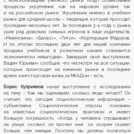
с монополизацией учебного рынка: «Идут объективные
процессы укрупнения, как на мировом уровне, так
и на российском рынке. Укрупнение именно в учебном
рынке для средней школы – тенденция, которая проходит
последние несколько лет. За последние 3-4 года с рынка
ушли ряд довольно сильных игроков в лице издательств:
«Мнемозина», «Баласс», «Титул», «Корпорация Фёдоров.
И по итогам последних двух лет для нашей компании
продажа учебников в розничном канале становится
экономически невыгодна». Завершая своё выступление,
Вадим Юрьевич сообщил, что несмотря на все ситуации,
которые происходят на книжном рынке в последнее
время, книготорговая жизнь за МКАДом – есть.
Борис Куприянов
начал выступление с исследования
на тему – Как мы оцениваем, сколько люди читают? Он
считает, что сегодня социологическая информация –
субъективна. Социологические опросы основаны
на известных социологических практиках и имеют
большую погрешность: «Когда у человека спрашивают
на улице, сколько он прочел книг, он скорее скажет
больше, чем меньше. Поэтому мы должны полагаться