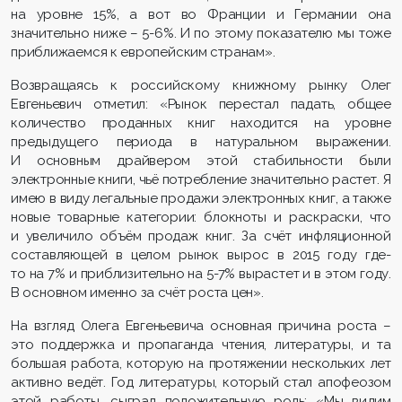
на уровне 15%, а вот во Франции и Германии она
значительно ниже – 5-6%. И по этому показателю мы тоже
приближаемся к европейским странам».
Возвращаясь к российскому книжному рынку Олег
Евгеньевич отметил: «Рынок перестал падать, общее
количество проданных книг находится на уровне
предыдущего периода в натуральном выражении.
И основным драйвером этой стабильности были
электронные книги, чьё потребление значительно растет. Я
имею в виду легальные продажи электронных книг, а также
новые товарные категории: блокноты и раскраски, что
и увеличило объём продаж книг. За счёт инфляционной
составляющей в целом рынок вырос в 2015 году где-
то на 7% и приблизительно на 5-7% вырастет и в этом году.
В основном именно за счёт роста цен».
На взгляд Олега Евгеньевича основная причина роста –
это поддержка и пропаганда чтения, литературы, и та
большая работа, которую на протяжении нескольких лет
активно ведёт. Год литературы, который стал апофеозом
этой работы, сыграл положительную роль: «Мы видим