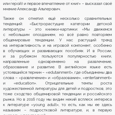
или герой) и первое впечатление от книг» – высказал своё
мнение Александр Альперович.
Также он отметил ещё несколько сравнительных
тенденций: «Быстрорастущие категории детской
литературы – это книжки-картинки: «Мы движемся
с небольшим опозданием, но всё равно повторяем
общемировые тенденции. У нас растущий тренд
на интерактивность и на игровой компонент, особенно
в обучающих и развивающих пособиях. И в России,
и за рубежом пользуются популярностью книги,
направленные одновременно на развлечение,
образование и развитие. В английском языке есть
устоявшийся термин – «edutainment», где объединены два
слова – «развлечение» и «образование», «entertainment»
и «еducation». Отрицательные темпы роста
художественной литературы для детей и подростков, это
тоже сходство общемировой тенденции и российского
рынка. Но в 2016 году мы видим некий всплеск интереса
к литературе «young adult», то есть, как мы ее здесь
называем – подростковой литературе, и, в первую