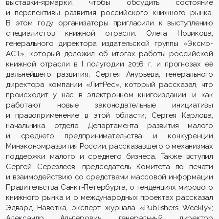
выставки-ярмарки, чтобы обсудить состояние
и перспективы развития российского книжного рынка.
В этом году организаторы пригласили к выступлению
специалистов книжной отрасли: Олега Новикова,
генерального директора издательской группы «Эксмо-
АСТ», который доложил об итогах работы российской
книжной отрасли в I полугодии 2016 г. и прогнозах её
дальнейшего развития; Сергея Анурьева, генерального
директора компании «ЛитРес», который рассказал, что
происходит у нас в электронном книгоиздании, и как
работают новые законодательные инициативы
и правоприменение в этой области; Сергея Карлова,
начальника отдела Департамента развития малого
и среднего предпринимательства и конкуренции
Минэкономразвития России, рассказавшего о механизмах
поддержки малого и среднего бизнеса. Также вступил
Сергей Серезлеев, председатель Комитета по печати
и взаимодействию со средствами массовой информации
Правительства Санкт-Петербурга; о тенденциях мирового
книжного рынка и о международных проектах рассказал
Эдвард Навотка, эксперт журнала «Publishers Weekly»;
Александр Альперович, генеральный директор