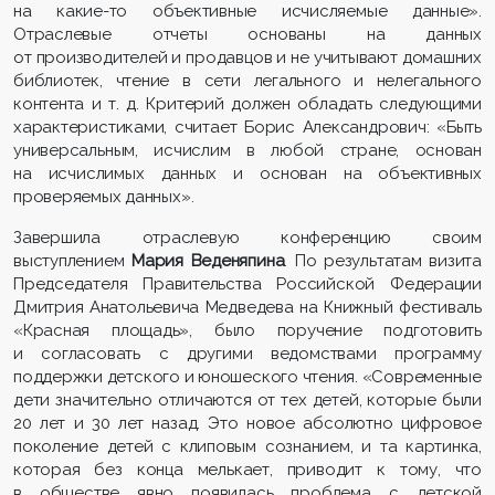
на какие-то объективные исчисляемые данные».
Отраслевые отчеты основаны на данных
от производителей и продавцов и не учитывают домашних
библиотек, чтение в сети легального и нелегального
контента и т. д. Критерий должен обладать следующими
характеристиками, считает Борис Александрович: «Быть
универсальным, исчислим в любой стране, основан
на исчислимых данных и основан на объективных
проверяемых данных».
Завершила отраслевую конференцию своим
выступлением
Мария Веденяпина
. По результатам визита
Председателя Правительства Российской Федерации
Дмитрия Анатольевича Медведева на Книжный фестиваль
«Красная площадь», было поручение подготовить
и согласовать с другими ведомствами программу
поддержки детского и юношеского чтения. «Современные
дети значительно отличаются от тех детей, которые были
20 лет и 30 лет назад. Это новое абсолютно цифровое
поколение детей с клиповым сознанием, и та картинка,
которая без конца мелькает, приводит к тому, что
в обществе явно появилась проблема с детской