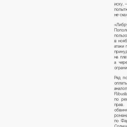
иску, 
попытк
не ска
«Либр
Попол
польз
в ноя
атаки 
прину
на пла
а чер
ограни
Ряд п
оплат
анало
Flibu
по ре
прав.
обвиня
роман
по Фа
Солнц