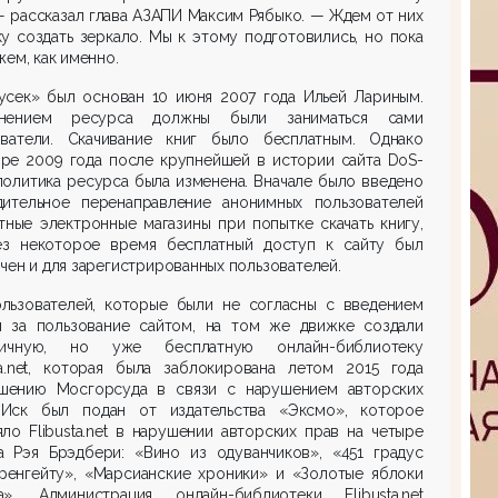
— рассказал глава АЗАПИ Максим Рябыко. — Ждем от них
у создать зеркало. Мы к этому подготовились, но пока
жем, как именно.
усек» был основан 10 июня 2007 года Ильей Лариным.
нением ресурса должны были заниматься сами
ователи. Скачивание книг было бесплатным. Однако
бре 2009 года после крупнейшей в истории сайта DoS-
политика ресурса была изменена. Вначале было введено
дительное перенаправление анонимных пользователей
тные электронные магазины при попытке скачать книгу,
ез некоторое время бесплатный доступ к сайту был
чен и для зарегистрированных пользователей.
ользователей, которые были не согласны с введением
ы за пользование сайтом, на том же движке создали
гичную, но уже бесплатную онлайн-библиотеку
sta.net, которая была заблокирована летом 2015 года
шению Мосгорсуда в связи с нарушением авторских
 Иск был подан от издательства «Эксмо», которое
ло Flibusta.net в нарушении авторских прав на четыре
а Рэя Брэдбери: «Вино из одуванчиков», «451 градус
ренгейту», «Марсианские хроники» и «Золотые яблоки
а». Администрация онлайн-библиотеки Flibusta.net