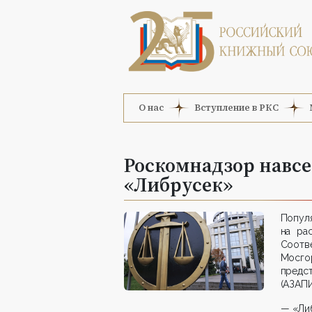
О нас
Вступление в РКС
Роскомнадзор навсе
«Либрусек»
Популя
на ра
Соотв
Мосгор
предст
(АЗАПИ
— «Ли