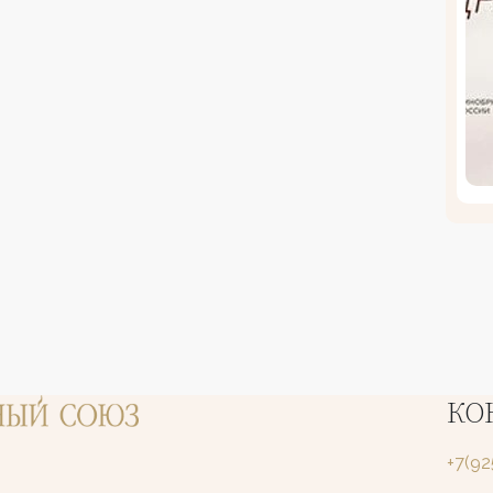
КО
+7(9